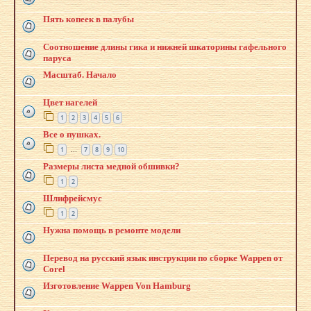
Пять копеек в палубы
Соотношение длины гика и нижней шкаторины гафельного
паруса
Масштаб. Начало
Цвет нагелей
1
2
3
4
5
6
Все о пушках.
1
7
8
9
10
…
Размеры листа медной обшивки?
1
2
Шлифрейсмус
1
2
Нужна помощь в ремонте модели
Перевод на русский язык инструкции по сборке Wappen от
Corel
Изготовление Wappen Von Hamburg