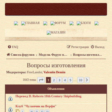
FAQ
Регистрация
Выход
Список форумов
Модели. Форум моделистов сайта shipmodeling.ru
Вопросы изготовления
Вопросы изготовления
Модераторы:
FreeLander
,
Valentin Demin
Страница
1
из
33
1
2
3
4
5
33
1643 темы
След.
…
Объявления
Перевод D. Roberts 18th Century Shipbuilding
Клуб "Чуланчик на Верфи"
1
30
31
32
33
…