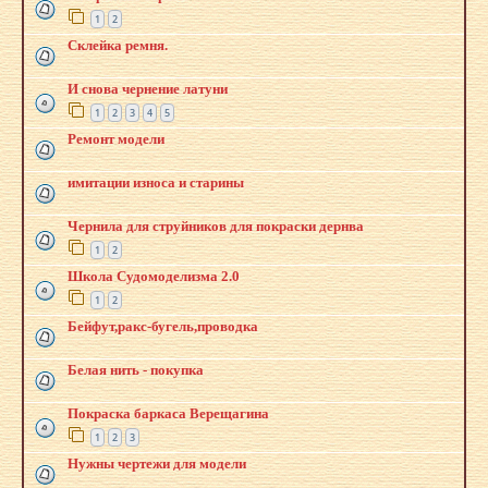
1
2
Склейка ремня.
И снова чернение латуни
1
2
3
4
5
Ремонт модели
имитации износа и старины
Чернила для струйников для покраски дернва
1
2
Школа Судомоделизма 2.0
1
2
Бейфут,ракс-бугель,проводка
Белая нить - покупка
Покраска баркаса Верещагина
1
2
3
Нужны чертежи для модели