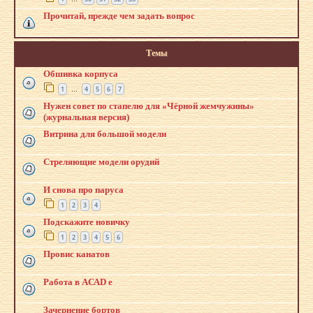
Прочитай, прежде чем задать вопрос
Темы
Обшивка корпуса
1
4
5
6
7
…
Нужен совет по стапелю для «Чёрной жемчужины»
(журнальная версия)
Витрина для большой модели
Стреляющие модели орудий
И снова про паруса
1
2
3
4
Подскажите новичку
1
2
3
4
5
6
Провис канатов
Работа в AСАD е
Зачернение бортов