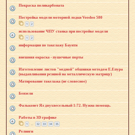
Покраска поликарбоната
Постройка модели моторной лодки Voodoo 580
1
2
использование ЧПУ станка при постройке модели
1
2
информация по такелажу Баунти
внешняя окраска - пушечные порты
Изготовление листов "медной" обшивки методом Е.Епура
(выдавливания резиной на металлическую матрицу)
Матирование такелажа (не словесное)
Бензели
Фальконет Ял двухвесельный 1:72. Нужна помощь.
Работы в 3D графике
1
32
33
34
35
…
Релинги