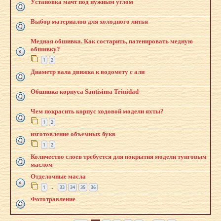
Установка мачт под нужным углом
Выбор материалов для холодного литья
Медная обшивка. Как состарить, патенировать медную
обшивку?
1
2
Диаметр вала движка к водомету с али
Обшивка корпуса Santisima Trinidad
Чем покрасить корпус ходовой модели яхты?
1
2
изготовление объемных букв
1
2
Количество слоев требуется для покрытия модели тунговым
маслом
Отделочные масла
1
33
34
35
36
…
Фототравление