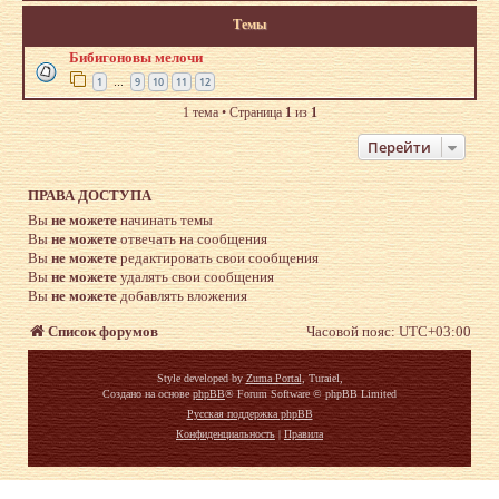
Темы
Бибигоновы мелочи
1
9
10
11
12
…
1 тема • Страница
1
из
1
Перейти
ПРАВА ДОСТУПА
Вы
не можете
начинать темы
Вы
не можете
отвечать на сообщения
Вы
не можете
редактировать свои сообщения
Вы
не можете
удалять свои сообщения
Вы
не можете
добавлять вложения
Список форумов
Часовой пояс:
UTC+03:00
Style developed by
Zuma Portal
, Turaiel,
Создано на основе
phpBB
® Forum Software © phpBB Limited
Русская поддержка phpBB
Конфиденциальность
|
Правила