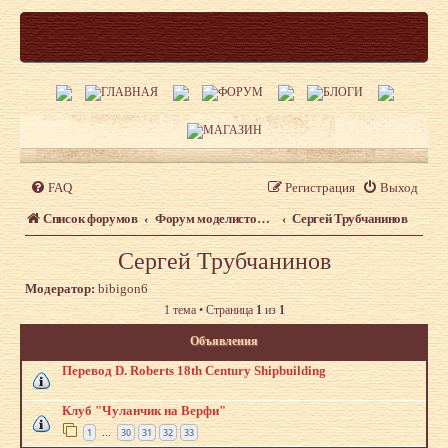
FAQ
Регистрация
Выход
Список форумов
Форум моделистов Верфь на столе. Авторские работы
Сергей Трубчанинов
Сергей Трубчанинов
Модератор:
bibigon6
1 тема • Страница
1
из
1
Объявления
Перевод D. Roberts 18th Century Shipbuilding
Клуб "Чуланчик на Верфи"
1
30
31
32
33
…