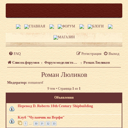
FAQ
Регистрация
Выход
Список форумов
Форум моделистов Верфь на столе. Авторские работы
Роман Люликов
Роман Люликов
Модератор:
romanserf
9 тем • Страница
1
из
1
Объявления
Перевод D. Roberts 18th Century Shipbuilding
Клуб "Чуланчик на Верфи"
1
30
31
32
33
…