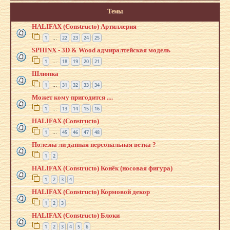
Темы
HALIFAX (Constructo) Артиллерия
1
22
23
24
25
…
SPHINX - 3D & Wood адмиралтейская модель
1
18
19
20
21
…
Шлюпка
1
31
32
33
34
…
Может кому пригодится ....
1
13
14
15
16
…
HALIFAX (Constructo)
1
45
46
47
48
…
Полезна ли данная персональная ветка ?
1
2
HALIFAX (Constructo) Конёк (носовая фигура)
1
2
3
4
HALIFAX (Constructo) Кормовой декор
1
2
3
HALIFAX (Constructo) Блоки
1
2
3
4
5
6