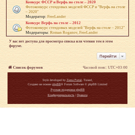
Конкурс ФССР и Верфь на столе – 2020
Фотоконкурс стендовых моделей ФССР и "Верфь на столе
– 2020"
Модератор:
FreeLander
Конкурс Верфь на столе – 2012
Фотоконкурс стендовых моделей "Верфь на столе – 2012"
Модераторы:
Roman Roganov
,
FreeLander
У вас нет доступа для просмотра списка или чтения тем в этом
форуме.
Перейти
Список форумов
Часовой пояс:
UTC+03:00
Style developed by
Zuma Portal
, Turaiel,
Создано на основе
phpBB
® Forum Software © phpBB Limited
Русская поддержка phpBB
Конфиденциальность
|
Правила