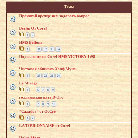
Темы
Прочитай прежде чем задавать вопрос
Berlin От Corel
1
2
HMS Bellona
1
31
32
33
34
…
Подскажите по Corel HMS VICTORY 1:98
Чистовая обшивка Халф Муна
1
21
22
23
24
…
Le Mirage
1
6
7
8
9
…
голландская яхта D·Oro
1
7
8
9
10
…
"Cazador" от OcCre
1
2
LA TOULONNAISE от Corel
Halve Maen