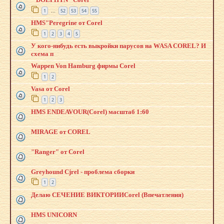
1
52
53
54
55
…
HMS"Peregrine от Corel
1
2
3
4
5
У кого-нибудь есть выкройки парусов на WASA COREL? И
схема п
Wappen Von Hamburg фирмы Corel
1
2
Vasa от Corel
1
2
3
HMS ENDEAVOUR(Corel) масштаб 1:60
MIRAGE от COREL
"Ranger" от Corel
Greyhound Cjrel - проблема сборки
1
2
Делаю СЕЧЕНИЕ ВИКТОРИИCorel (Впечатления)
HMS UNICORN