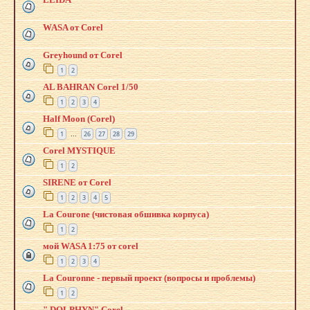
WASA от Corel
Greyhound от Corel
1
2
AL BAHRAN Corel 1/50
1
2
3
4
Half Moon (Corel)
1
26
27
28
29
…
Corel MYSTIQUE
1
2
SIRENE от Соrel
1
2
3
4
5
La Courone (чистовая обшивка корпуса)
1
2
мой WASA 1:75 от corel
1
2
3
4
La Couronne - первый проект (вопросы и проблемы)
1
2
" DOLPHYN" Corel