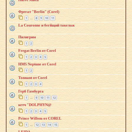
Фрегат "Berlin" (Corel)
1
8
9
10
11
…
La Couronne и бегйщий такелаж
Пилигрим
1
2
Fregat Berlin от Corel
1
2
3
4
5
HMS Neptune от Corel
1
2
Tonnant от Corel
1
2
3
4
Герб Гамбурга
1
9
10
11
12
…
кетч "DOLPHYN@
1
2
3
4
5
Prince Willem от COREL
1
12
13
14
15
…
LEIDA