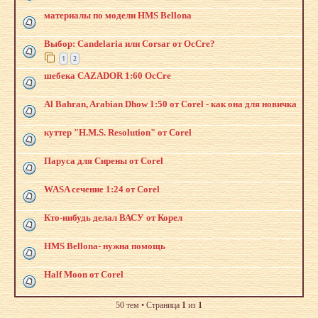
материалы по модели HMS Bellona
Выбор: Candelaria или Corsar от OcCre?
1
2
шебека CAZADOR 1:60 OcCre
Al Bahran, Arabian Dhow 1:50 от Corel - как она для новичка
куттер "H.M.S. Resolution" от Corel
Паруса для Сирены от Corel
WASA сечение 1:24 от Corel
Кто-нибудь делал ВАСУ от Корел
HMS Bellona- нужна помощь
Half Moon от Corel
50 тем • Страница
1
из
1