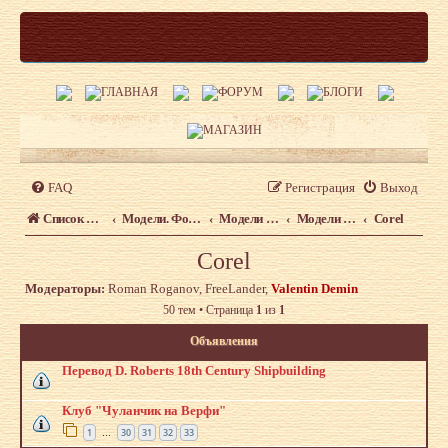
FAQ
Регистрация
Выход
Список форумов
Модели. Форум моделистов сайта shipmodeling.ru
Модели из наборов. Что, где, когда.
Модели из наборов
Corel
Corel
Модераторы:
Roman Roganov
,
FreeLander
,
Valentin Demin
50 тем • Страница
1
из
1
Объявления
Перевод D. Roberts 18th Century Shipbuilding
Клуб "Чуланчик на Верфи"
1
30
31
32
33
…