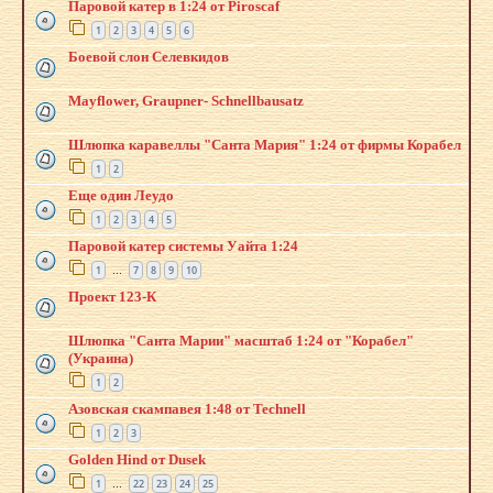
Паровой катер в 1:24 от Piroscaf
1
2
3
4
5
6
Боевой слон Селевкидов
Mayflower, Graupner- Schnellbausatz
Шлюпка каравеллы "Санта Мария" 1:24 от фирмы Корабел
1
2
Еще один Леудо
1
2
3
4
5
Паровой катер системы Уайта 1:24
1
7
8
9
10
…
Проект 123-К
Шлюпка "Санта Марии" масштаб 1:24 от "Корабел"
(Украина)
1
2
Азовская скампавея 1:48 от Technell
1
2
3
Golden Hind от Dusek
1
22
23
24
25
…