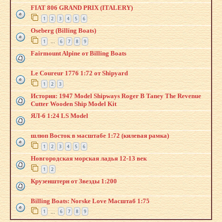
FIAT 806 GRAND PRIX (ITALERY)
1
2
3
4
5
6
Oseberg (Billing Boats)
1
6
7
8
9
…
Fairmount Alpine от Billing Boats
Le Coureur 1776 1:72 от Shipyard
1
2
3
История: 1947 Model Shipways Roger B Taney The Revenue
Cutter Wooden Ship Model Kit
ЯЛ-6 1:24 LS Model
шлюп Восток в масштабе 1:72 (килевая рамка)
1
2
3
4
5
6
Новгородская морская ладья 12-13 век
1
2
Крузенштерн от Звезды 1:200
Billing Boats: Norske Love Масштаб 1:75
1
6
7
8
9
…