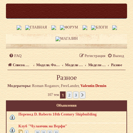
FAQ
Регистрация
Выход
Список форумов
Модели. Форум моделистов сайта shipmodeling.ru
Модели из наборов. Что, где, когда.
Модели из наборов
Разное
Разное
Модераторы:
Roman Roganov
,
FreeLander
,
Valentin Demin
1
2
3
107 тем
След.
Объявления
Перевод D. Roberts 18th Century Shipbuilding
Клуб "Чуланчик на Верфи"
1
30
31
32
33
…