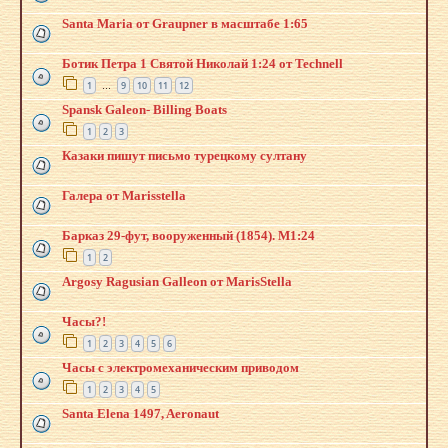
Santa Maria от Graupner в масштабе 1:65
Ботик Петра 1 Святой Николай 1:24 от Technell
1
9
10
11
12
…
Spansk Galeon- Billing Boats
1
2
3
Казаки пишут письмо турецкому султану
Галера от Marisstella
Барказ 29-фут, вооруженный (1854). М1:24
1
2
Argosy Ragusian Galleon от MarisStella
Часы?!
1
2
3
4
5
6
Часы с электромеханическим приводом
1
2
3
4
5
Santa Elena 1497, Aeronaut