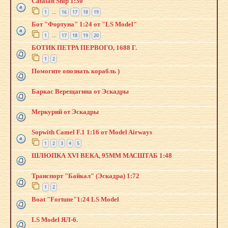
Catalan Ship 1:30
1
16
17
18
19
…
Бот "Фортуна" 1:24 от "LS Model"
1
17
18
19
20
…
БОТИК ПЕТРА ПЕРВОГО, 1688 Г.
1
2
Помогите опознать корабль )
Баркас Верещагина от Эскадры
Меркурий от Эскадры
Sopwith Camel F.1 1:16 от Model Airways
1
2
3
4
5
ШЛЮПКА XVI ВЕКА, 95ММ МАСШТАБ 1:48
Транспорт "Байкал" (Эскадра) 1:72
1
2
Boat "Fortune"1:24 LS Model
LS Model ЯЛ-6.