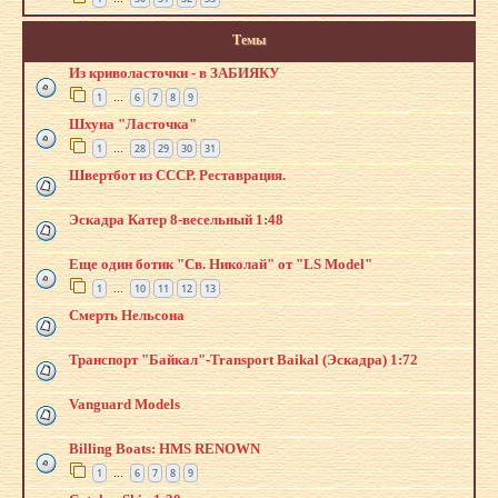
Темы
Из криволасточки - в ЗАБИЯКУ
1
6
7
8
9
…
Шхуна "Ласточка"
1
28
29
30
31
…
Швертбот из СССР. Реставрация.
Эскадра Катер 8-весельный 1:48
Еще один ботик "Св. Николай" от "LS Model"
1
10
11
12
13
…
Смерть Нельсона
Транспорт "Байкал"-Transport Baikal (Эскадра) 1:72
Vanguard Models
Billing Boats: HMS RENOWN
1
6
7
8
9
…