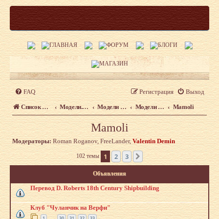
FAQ
Регистрация
Выход
Список форумов
Модели. Форум моделистов сайта shipmodeling.ru
Модели из наборов. Что, где, когда.
Модели из наборов
Mamoli
Mamoli
Модераторы:
Roman Roganov
,
FreeLander
,
Valentin Demin
1
2
3
102 темы
След.
Объявления
Перевод D. Roberts 18th Century Shipbuilding
Клуб "Чуланчик на Верфи"
1
30
31
32
33
…