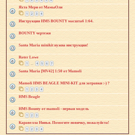
Яхта Мери от МамыОли
1
2
3
4
Инструкция HMS BOUNTY масштаб 1:64.
BOUNTY чертежи
Santa Maria minikit нужна инструкция!
Roter Lowe
1
4
5
6
7
…
Santa Maria [MV42] 1:50 от Mamoli
Mamoli HMS BEAGLE MINI-KIT для затравки :-) ?
1
2
3
4
HMS Beagle
HMS Bounty от mamoli - первая модель
1
2
3
Каравелла Нинья. Помогите новичку, пожалуйста!
1
2
3
4