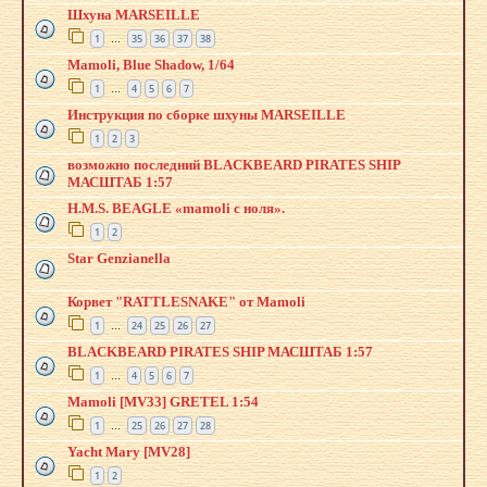
Шхуна MARSEILLE
1
35
36
37
38
…
Mamoli, Blue Shadow, 1/64
1
4
5
6
7
…
Инструкция по сборке шхуны MARSEILLE
1
2
3
возможно последний BLACKBEARD PIRATES SHIP
МАСШТАБ 1:57
H.M.S. BEAGLE «mamoli с ноля».
1
2
Star Genzianella
Корвет "RATTLESNAKE" от Mamoli
1
24
25
26
27
…
BLACKBEARD PIRATES SHIP МАСШТАБ 1:57
1
4
5
6
7
…
Mamoli [MV33] GRETEL 1:54
1
25
26
27
28
…
Yacht Mary [MV28]
1
2