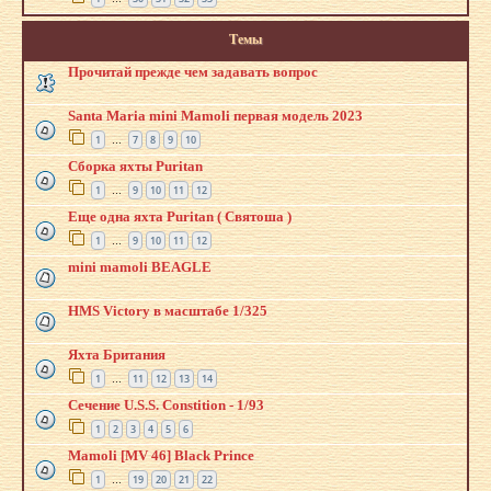
Темы
Прочитай прежде чем задавать вопрос
Santa Maria mini Mamoli первая модель 2023
1
7
8
9
10
…
Сборка яхты Puritan
1
9
10
11
12
…
Еще одна яхта Puritan ( Святоша )
1
9
10
11
12
…
mini mamoli BEAGLE
HMS Victory в масштабе 1/325
Яхта Британия
1
11
12
13
14
…
Сечение U.S.S. Constition - 1/93
1
2
3
4
5
6
Mamoli [MV 46] Black Prince
1
19
20
21
22
…