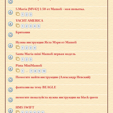
S.Maria [MV42] 1:50 от Mamoli - моя попытка.
1
2
3
YACHT AMERICA
1
2
3
4
5
Британия
Нужна инструкция Яхта Мэри от Mamoli
1
2
3
4
Santa Maria mini Mamoli первая модель
1
2
3
Pinta MiniMamoli
1
7
8
9
10
…
Помогите найти инструкцию (Александр Невский)
фантазии на тему BEAGLE
помогите пожалуйста нужна инструкция на black queen
HMS SWIFT
1
2
3
4
5
6