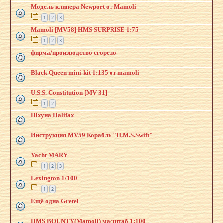
Модель клипера Newport от Mamoli
1
2
3
Mamoli [MV58] HMS SURPRISE 1:75
1
2
3
фирма/производство сгорело
Black Queen mini-kit 1:135 от mamoli
U.S.S. Constitution [MV 31]
1
2
Шхуна Halifax
Инструкция MV59 Корабль "H.M.S.Swift"
Yacht MARY
1
2
3
Lexington 1/100
1
2
Ещё одна Gretel
HMS BOUNTY(Mamoli) масштаб 1:100