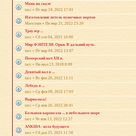
Маяк на скале
tacc
»
Пт мар 18, 2022 17:01
Изготовление петель пушечных портов
Магеллан
»
Пн мар 21, 2022 23:20
Траулер ...
tacc
»
Сб сен 04, 2021 10:00
Мир ФЭНТЕЗИ. Орки. В дальний путь.
tacc
»
Пт мар 04, 2022 13:07
Поморский коч XII в.
tacc
»
Пн июл 23, 2018 8:09
Девятый вал в ...
tacc
»
Вс фев 20, 2022 13:11
Лебедь в ...
tacc
»
Ср фев 09, 2022 17:05
Вырвалась!
tacc
»
Ср янв 26, 2022 20:41
Большая каравелла ... в небольшом шаре
tacc
»
Чт янв 13, 2022 12:27
ANKIDA - яхта будущего
tacc
»
Сб дек 25, 2021 11:56