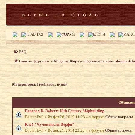
FAQ
Список форумов
Модели. Форум моделистов сайта shipmodeli
Модераторы:
FreeLander
,
п-авел
Объявлен
Перевод D. Roberts 18th Century Shipbuilding
Doctor Evil
»
Вт фев 26, 2019 11:23
» в форуме
Общие вопросы
Клуб "Чуланчик на Верфи"
Doctor Evil
»
Вс дек 21, 2014 23:26
» в форуме
Общие вопросы