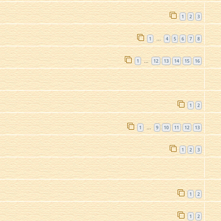
1
2
3
1
4
5
6
7
8
…
1
12
13
14
15
16
…
1
2
1
9
10
11
12
13
…
1
2
3
1
2
1
2