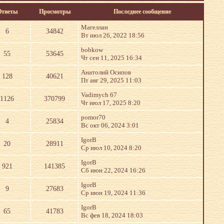
Ответы
Просмотры
Последнее сообщение
Магеллан
6
34842
Вт июл 26, 2022 18:56
bobkow
55
53645
Чт сен 11, 2025 16:34
Анатолий Осипов
128
40621
Пт авг 29, 2025 11:03
Vadimych 67
1126
370799
Чт июл 17, 2025 8:20
pomor70
4
25834
Вс окт 06, 2024 3:01
IgorB
20
28911
Ср июл 10, 2024 8:20
IgorB
921
141385
Сб июн 22, 2024 16:26
IgorB
9
27683
Ср июн 19, 2024 11:36
IgorB
65
41783
Вс фев 18, 2024 18:03