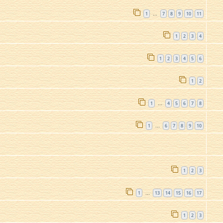
1
7
8
9
10
11
…
1
2
3
4
1
2
3
4
5
6
1
2
1
4
5
6
7
8
…
1
6
7
8
9
10
…
1
2
3
1
13
14
15
16
17
…
1
2
3