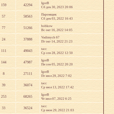
IgorB
159
42294
Сб дек 30, 2023 20:06
Паромщик
57
58563
Сб дек 03, 2022 16:43
bobkow
77
51266
Вс окт 16, 2022 14:05
Vadimych 67
24
37888
Пт окт 14, 2022 21:23
tacc
111
49043
Ср сен 28, 2022 12:50
IgorB
144
47987
Пн сен 05, 2022 20:20
IgorB
8
27111
Пт июл 29, 2022 7:02
tacc
39
36074
Ср июл 13, 2022 17:42
IgorB
253
68265
Чт июл 07, 2022 6:25
tacc
33
36524
Ср июн 29, 2022 21:03