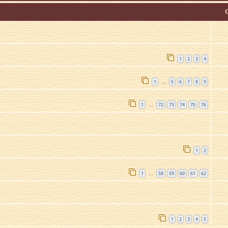
1
2
3
4
1
5
6
7
8
9
…
1
72
73
74
75
76
…
1
2
1
58
59
60
61
62
…
1
2
3
4
5