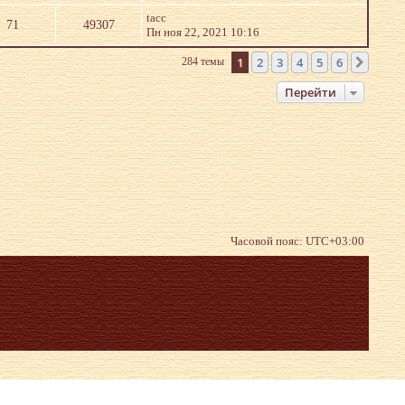
tacc
71
49307
Пн ноя 22, 2021 10:16
1
2
3
4
5
6
284 темы
След.
Перейти
Часовой пояс:
UTC+03:00