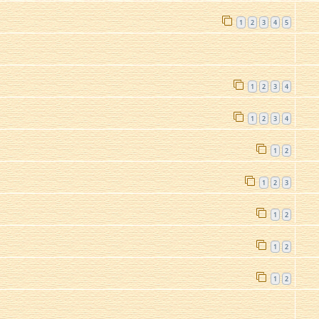
1
2
3
4
5
1
2
3
4
1
2
3
4
1
2
1
2
3
1
2
1
2
1
2