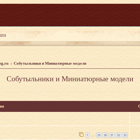
ng.ru
Собутыльники и Миниатюрные модели
Собутыльники и Миниатюрные модели
ия
1
29
30
31
32
33
…