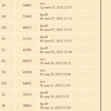
tacc
20
34682
Ср июн 15, 2022 22:07
IgorB
141
55043
Вт июн 07, 2022 17:12
IgorB
120
66872
Вт июн 07, 2022 15:52
IgorB
65
51155
Вт июн 07, 2022 15:51
IgorB
51
41095
Вс июн 05, 2022 15:40
tacc
63
60978
Чт май 26, 2022 18:22
tacc
50
41839
Пт апр 29, 2022 19:00
tacc
234
64855
Чт апр 21, 2022 13:05
IgorB
25
35315
Вт апр 19, 2022 9:53
IgorB
38
38963
Чт апр 14, 2022 15:59