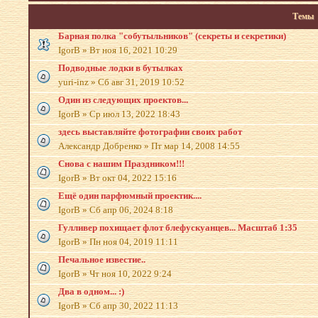
Темы
Барная полка "собутыльников" (секреты и секретики)
IgorB
»
Вт ноя 16, 2021 10:29
Подводные лодки в бутылках
yuri-inz
»
Сб авг 31, 2019 10:52
Один из следующих проектов...
IgorB
»
Ср июл 13, 2022 18:43
здесь выставляйте фотографии своих работ
Александр Добренко
»
Пт мар 14, 2008 14:55
Снова с нашим Праздником!!!
IgorB
»
Вт окт 04, 2022 15:16
Ещё один парфюмный проектик....
IgorB
»
Сб апр 06, 2024 8:18
Гулливер похищает флот блефускуанцев... Масштаб 1:35
IgorB
»
Пн ноя 04, 2019 11:11
Печальное известие..
IgorB
»
Чт ноя 10, 2022 9:24
Два в одном... :)
IgorB
»
Сб апр 30, 2022 11:13