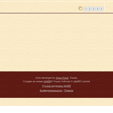
1
2
3
4
5
Style developed by
Zuma Portal
, Turaiel,
Создано на основе
phpBB
® Forum Software © phpBB Limited
Русская поддержка phpBB
Конфиденциальность
|
Правила