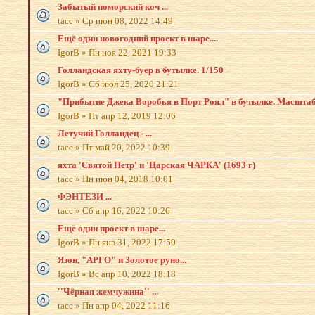
Забытый поморский коч ...
tacc
»
Ср июн 08, 2022 14:49
Ещё один новогодний проект в шаре....
IgorB
»
Пн ноя 22, 2021 19:33
Голландская яхту-буер в бутылке. 1/150
IgorB
»
Сб июл 25, 2020 21:21
"Прибытие Джека Воробья в Порт Роял" в бутылке. Масштаб
IgorB
»
Пт апр 12, 2019 12:06
Летучий Голландец - ...
tacc
»
Пт май 20, 2022 10:39
яхта 'Святой Петр' и 'Царская ЧАРКА' (1693 г)
tacc
»
Пн июн 04, 2018 10:01
ФЭНТЕЗИ ...
tacc
»
Сб апр 16, 2022 10:26
Ещё один проект в шаре...
IgorB
»
Пн янв 31, 2022 17:50
Язон, "АРГО" и Золотое руно...
IgorB
»
Вс апр 10, 2022 18:18
''Чёрная жемчужина'' ...
tacc
»
Пн апр 04, 2022 11:16