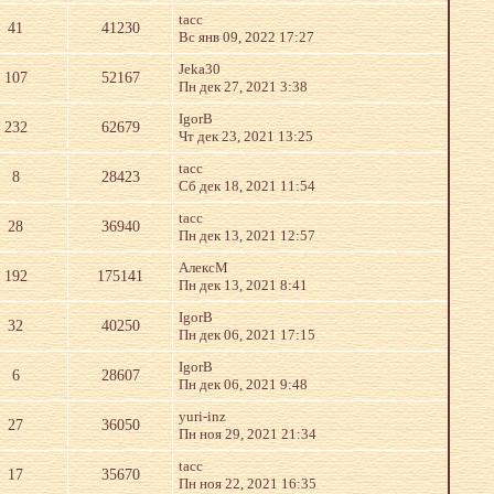
tacc
41
41230
Вс янв 09, 2022 17:27
Jeka30
107
52167
Пн дек 27, 2021 3:38
IgorB
232
62679
Чт дек 23, 2021 13:25
tacc
8
28423
Сб дек 18, 2021 11:54
tacc
28
36940
Пн дек 13, 2021 12:57
АлекcМ
192
175141
Пн дек 13, 2021 8:41
IgorB
32
40250
Пн дек 06, 2021 17:15
IgorB
6
28607
Пн дек 06, 2021 9:48
yuri-inz
27
36050
Пн ноя 29, 2021 21:34
tacc
17
35670
Пн ноя 22, 2021 16:35