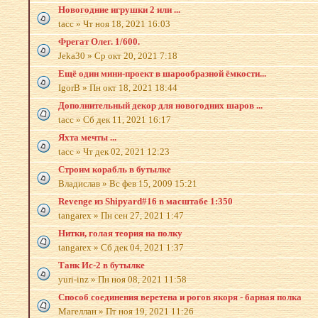
Новогодние игрушки 2 или ...
tacc
»
Чт ноя 18, 2021 16:03
Фрегат Олег. 1/600.
Jeka30
»
Ср окт 20, 2021 7:18
Ещё один мини-проект в шарообразной ёмкости...
IgorB
»
Пн окт 18, 2021 18:44
Дополнительный декор для новогодних шаров ...
tacc
»
Сб дек 11, 2021 16:17
Яхта мечты ...
tacc
»
Чт дек 02, 2021 12:23
Строим корабль в бутылке
Владислав
»
Вс фев 15, 2009 15:21
Revenge из Shipyard#16 в масштабе 1:350
tangarex
»
Пн сен 27, 2021 1:47
Нитки, голая теория на полку
tangarex
»
Сб дек 04, 2021 1:37
Танк Ис-2 в бутылке
yuri-inz
»
Пн ноя 08, 2021 11:58
Способ соединения веретена и рогов якоря - барная полка
Магеллан
»
Пт ноя 19, 2021 11:26