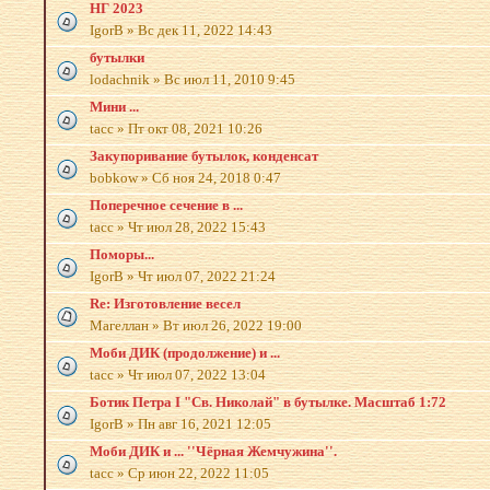
НГ 2023
IgorB
»
Вс дек 11, 2022 14:43
бутылки
lodachnik
»
Вс июл 11, 2010 9:45
Мини ...
tacc
»
Пт окт 08, 2021 10:26
Закупоривание бутылок, конденсат
bobkow
»
Сб ноя 24, 2018 0:47
Поперечное сечение в ...
tacc
»
Чт июл 28, 2022 15:43
Поморы...
IgorB
»
Чт июл 07, 2022 21:24
Re: Изготовление весел
Магеллан
»
Вт июл 26, 2022 19:00
Моби ДИК (продолжение) и ...
tacc
»
Чт июл 07, 2022 13:04
Ботик Петра I "Св. Николай" в бутылке. Масштаб 1:72
IgorB
»
Пн авг 16, 2021 12:05
Моби ДИК и ... ''Чёрная Жемчужина''.
tacc
»
Ср июн 22, 2022 11:05