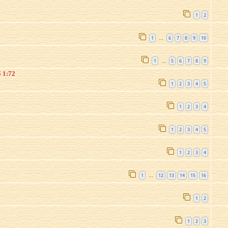
1
2
1
6
7
8
9
10
…
1
5
6
7
8
9
…
 1:72
1
2
3
4
5
1
2
3
4
1
2
3
4
5
1
2
3
4
1
12
13
14
15
16
…
1
2
1
2
3