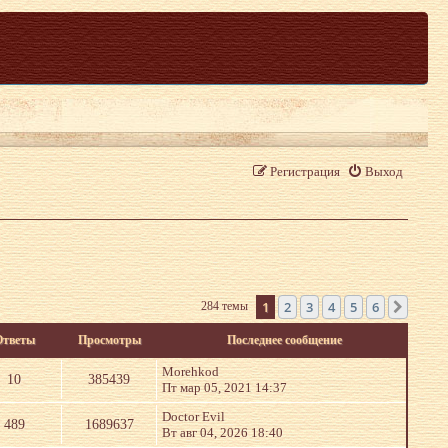
Регистрация
Выход
1
2
3
4
5
6
284 темы
След.
Ответы
Просмотры
Последнее сообщение
Morehkod
10
385439
Пт мар 05, 2021 14:37
Doctor Evil
489
1689637
Вт авг 04, 2026 18:40