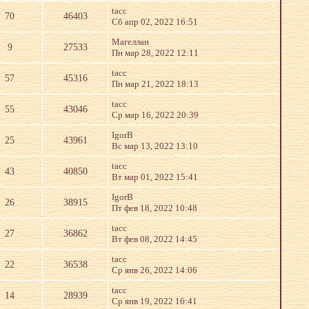
tacc
70
46403
Сб апр 02, 2022 16:51
Магеллан
9
27533
Пн мар 28, 2022 12:11
tacc
57
45316
Пн мар 21, 2022 18:13
tacc
55
43046
Ср мар 16, 2022 20:39
IgorB
25
43961
Вс мар 13, 2022 13:10
tacc
43
40850
Вт мар 01, 2022 15:41
IgorB
26
38915
Пт фев 18, 2022 10:48
tacc
27
36862
Вт фев 08, 2022 14:45
tacc
22
36538
Ср янв 26, 2022 14:06
tacc
14
28939
Ср янв 19, 2022 16:41