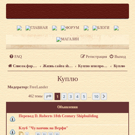
FAQ
Регистрация
Выход
Список форумов
Жизнь сайта shipmodeling.ru
Куплю или продам
Куплю
Куплю
Модератор:
FreeLander
Страница
1
из
10
1
2
3
4
5
10
462 темы
След.
…
Объявления
Перевод D. Roberts 18th Century Shipbuilding
Клуб "Чуланчик на Верфи"
1
30
31
32
33
…