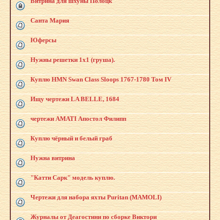
Витрина для шхуны Полоцк
Санта Мария
Юферсы
Нужны решетки 1х1 (груша).
Куплю HMN Swan Class Sloops 1767-1780 Том IV
Ищу чертежи LA BELLE, 1684
чертежи AMATI Апостол Филипп
Куплю чёрный и белый граб
Нужна витрина
"Катти Сарк" модель куплю.
Чертежи для набора яхты Puritan (MAMOLI)
Журналы от Деагостини по сборке Виктори