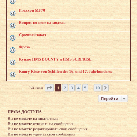
Proxxon MF70
Вопрос по цене на модель
Срочный заказ
Фреза
Куплю HMS BOUNTY и HMS SURPRISE
Книгу Risse von Schiffen des 16. und 17. Jahrhunderts
Страница
1
из
10
1
2
3
4
5
10
462 темы
След.
…
Перейти
ПРАВА ДОСТУПА
Вы
не можете
начинать темы
Вы
не можете
отвечать на сообщения
Вы
не можете
редактировать свои сообщения
Вы
не можете
удалять свои сообщения