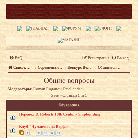
FAQ
Регистрация
Выход
Список форумов
Соревнования и выставки судомоделистов
Конкурс Верфь на столе – 2012
Общие вопросы
Общие вопросы
Модераторы:
Roman Roganov
,
FreeLander
5 тем • Страница
1
из
1
Объявления
Перевод D. Roberts 18th Century Shipbuilding
Клуб "Чуланчик на Верфи"
1
30
31
32
33
…