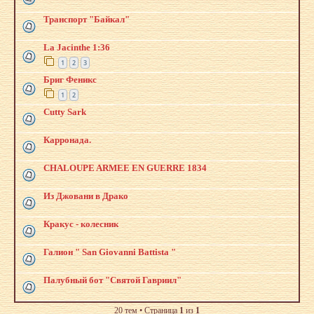
Транспорт "Байкал"
La Jacinthe 1:36
1
2
3
Бриг Феникс
1
2
Cutty Sark
Карронада.
CHALOUPE ARMEE EN GUERRE 1834
Из Джовани в Драко
Кракус - колесник
Галион " San Giovanni Battista "
Палубный бот "Святой Гавриил"
20 тем • Страница
1
из
1