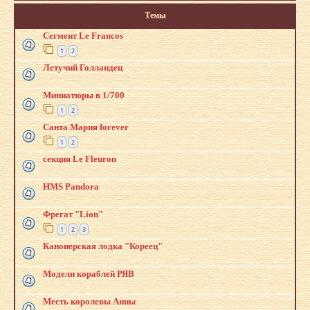
Темы
Сегмент Le Francos
1
2
Летучий Голландец
Миниатюры в 1/700
1
2
Санта Мария forever
1
2
секция Le Fleuron
HMS Pandora
Фрегат "Lion"
1
2
3
Канонерская лодка "Кореец"
Модели кораблей РЯВ
Месть королевы Анны