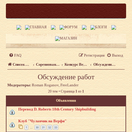
FAQ
Регистрация
Выход
Список форумов
Соревнования и выставки судомоделистов
Конкурс Верфь на столе – 2012
Обсуждение работ
Обсуждение работ
Модераторы:
Roman Roganov
,
FreeLander
20 тем • Страница
1
из
1
Объявления
Перевод D. Roberts 18th Century Shipbuilding
Клуб "Чуланчик на Верфи"
1
30
31
32
33
…