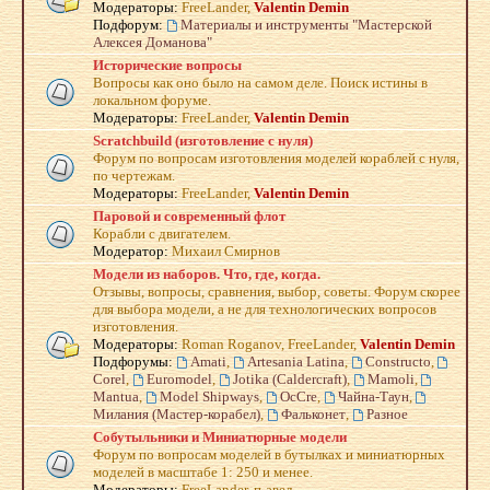
Модераторы:
FreeLander
,
Valentin Demin
Подфорум:
Материалы и инструменты "Мастерской
Алексея Доманова"
Исторические вопросы
Вопросы как оно было на самом деле. Поиск истины в
локальном форуме.
Модераторы:
FreeLander
,
Valentin Demin
Scratchbuild (изготовление с нуля)
Форум по вопросам изготовления моделей кораблей с нуля,
по чертежам.
Модераторы:
FreeLander
,
Valentin Demin
Паровой и современный флот
Корабли с двигателем.
Модератор:
Михаил Смирнов
Модели из наборов. Что, где, когда.
Отзывы, вопросы, сравнения, выбор, советы. Форум скорее
для выбора модели, а не для технологических вопросов
изготовления.
Модераторы:
Roman Roganov
,
FreeLander
,
Valentin Demin
Подфорумы:
Amati
,
Artesania Latina
,
Constructo
,
Corel
,
Euromodel
,
Jotika (Caldercraft)
,
Mamoli
,
Mantua
,
Model Shipways
,
OcCre
,
Чайна-Таун
,
Милания (Мастер-корабел)
,
Фальконет
,
Разное
Собутыльники и Миниатюрные модели
Форум по вопросам моделей в бутылках и миниатюрных
моделей в масштабе 1: 250 и менее.
Модераторы:
FreeLander
,
п-авел