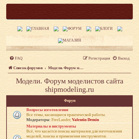
FAQ
Регистрация
Выход
Список форумов
Модели. Форум моделистов сайта shipmodeling.ru
Модели. Форум моделистов сайта
shipmodeling.ru
Форум
Вопросы изготовления
Все темы, касающиеся практической работы.
Модераторы:
FreeLander
,
Valentin Demin
Материалы и инструменты
Всё, что касается поиска материалов для изготовления
моделей, поиска и применения инструментов.