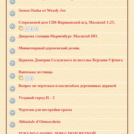
Замок Osaka от Woody Joe
Сторожевой дом СПб-Варшавской ж/д. Масштаб 1:25.
1
2
3
Диорама станции Мариенбург. Масштаб НО.
Миниатюрный деревенский домик.
Церковь Дмитрия Солунского из поселка Верхняя-Уфтюга
Винтовая лестница.
1
2
Вопрос по чертежам и масштабам деревянных церквей
Уездный город Н. - 2
Чертежи для постройки храма
Abbatiale d'Ottmarshein
YUKI-NO-GASSHO, ДОМ С ПОДСВЕТКОЙ