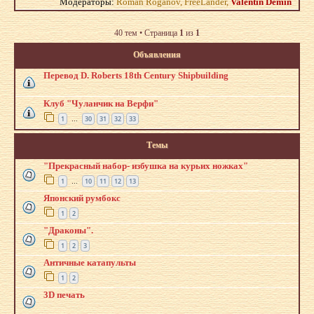
Модераторы:
Roman Roganov
,
FreeLander
,
Valentin Demin
40 тем • Страница
1
из
1
Объявления
Перевод D. Roberts 18th Century Shipbuilding
Клуб "Чуланчик на Верфи"
1
30
31
32
33
…
Темы
"Прекрасный набор- избушка на курьих ножках"
1
10
11
12
13
…
Японский румбокс
1
2
"Драконы".
1
2
3
Античные катапульты
1
2
3D печать