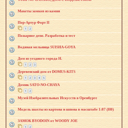
Макеты замков из камня
Пор-Артур Форт II
1
2
Пожарное депо. Разработка и тест
Водяная мельница SUISHA-GOYA
Дом из уездного города Н.
1
2
3
Деревенский дом от DOMUS-KITS
1
2
3
4
5
Домик SATO-NO-CHAYA
1
2
Музей Изобразительных Искусств в Оренбурге
Модель шахты из картона и шпона в масштабе 1:87 (H0)
ЗАМОК BYODOIN от WOODY JOE
1
2