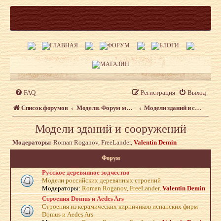
FAQ
Регистрация
Выход
Список форумов
Модели. Форум моделистов сайта shipmodeling.ru
Модели зданий и сооружений
Модели зданий и сооружений
Модераторы:
Roman Roganov
,
FreeLander
,
Valentin Demin
Форум
Русское деревянное зодчество
Модели российских деревянных строений
Модераторы:
Roman Roganov
,
FreeLander
,
Valentin Demin
Строения Domus и Aedes Ars
Строения из керамических кирпичиков испанских фирм
Domus и Aedes Ars.