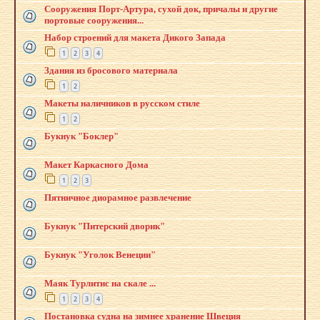
Сооружения Порт-Артура, сухой док, причалы и другие
портовые сооружения...
Набор строений для макета Дикого Запада
1
2
3
4
Здания из бросового материала
1
2
Макеты наличников в русском стиле
1
2
Букнук "Боклер"
Макет Каркасного Дома
1
2
3
Пятничное диорамное развлечение
Букнук "Питерский дворик"
Букнук "Уголок Венеции"
Маяк Турлитис на скале ...
1
2
3
4
Постановка судна на зимнее хранение Швеция