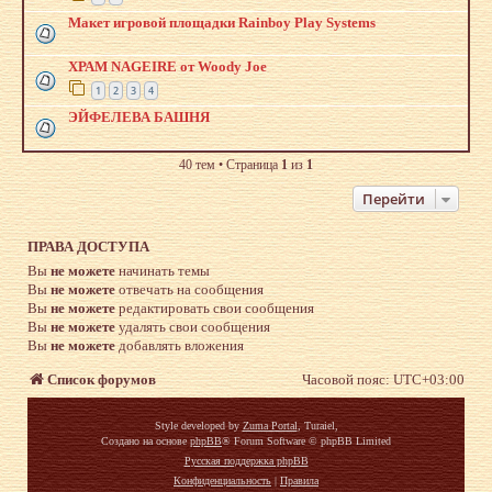
Макет игровой площадки Rainboy Play Systems
ХРАМ NAGEIRE от Woody Joe
1
2
3
4
ЭЙФЕЛЕВА БАШНЯ
40 тем • Страница
1
из
1
Перейти
ПРАВА ДОСТУПА
Вы
не можете
начинать темы
Вы
не можете
отвечать на сообщения
Вы
не можете
редактировать свои сообщения
Вы
не можете
удалять свои сообщения
Вы
не можете
добавлять вложения
Список форумов
Часовой пояс:
UTC+03:00
Style developed by
Zuma Portal
, Turaiel,
Создано на основе
phpBB
® Forum Software © phpBB Limited
Русская поддержка phpBB
Конфиденциальность
|
Правила