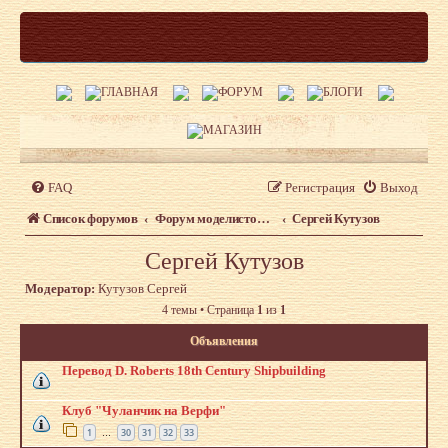
FAQ
Регистрация
Выход
Список форумов
Форум моделистов Верфь на столе. Авторские работы
Сергей Кутузов
Сергей Кутузов
Модератор:
Кутузов Сергей
4 темы • Страница
1
из
1
Объявления
Перевод D. Roberts 18th Century Shipbuilding
Клуб "Чуланчик на Верфи"
1
30
31
32
33
…