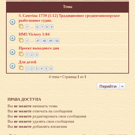
Темы
S. Caterina 1759 (1:12) Традиционное средиземноморское
рыболовное судно.
1
6
7
8
9
…
HMS Victory 1:84
1
47
48
49
50
…
Проект выходного дня
1
2
3
Для детей
1
2
3
4
5
6
4 темы • Страница
1
из
1
Перейти
ПРАВА ДОСТУПА
Вы
не можете
начинать темы
Вы
не можете
отвечать на сообщения
Вы
не можете
редактировать свои сообщения
Вы
не можете
удалять свои сообщения
Вы
не можете
добавлять вложения