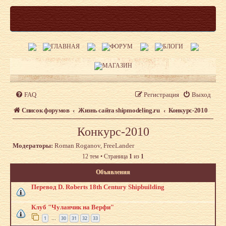
FAQ
Регистрация
Выход
Список форумов
Жизнь сайта shipmodeling.ru
Конкурс-2010
Конкурс-2010
Модераторы:
Roman Roganov
,
FreeLander
12 тем • Страница
1
из
1
Объявления
Перевод D. Roberts 18th Century Shipbuilding
Клуб "Чуланчик на Верфи"
1
30
31
32
33
…