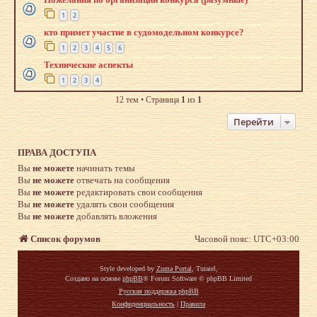
1
2
кто примет участие в судомодельном конкурсе?
1
2
3
4
5
6
Технические аспекты
1
2
3
4
12 тем • Страница
1
из
1
Перейти
ПРАВА ДОСТУПА
Вы
не можете
начинать темы
Вы
не можете
отвечать на сообщения
Вы
не можете
редактировать свои сообщения
Вы
не можете
удалять свои сообщения
Вы
не можете
добавлять вложения
Список форумов
Часовой пояс:
UTC+03:00
Style developed by
Zuma Portal
, Turaiel,
Создано на основе
phpBB
® Forum Software © phpBB Limited
Русская поддержка phpBB
Конфиденциальность
|
Правила