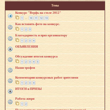
Темы
Конкурс "Верфь на столе 2012"
1
10
11
12
13
…
Как вставить фото на конкурс.
1
2
3
Благодарность и приз организатору
1
2
3
4
ОБЪЯВЛЕНИЯ
Обсуждение итогов конкурса
1
2
3
4
5
Наши трофеи
Комментарии конкурсных работ зрителями
1
2
3
4
ИТОГИ и ПРИЗЫ
Работа жюри
1
2
Пожелания по организации конкурса (разумные)