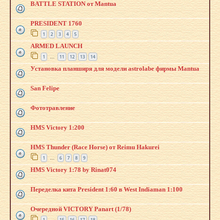
BATTLE STATION от Mantua
PRESIDENT 1760
1
2
3
4
5
ARMED LAUNCH
1
11
12
13
14
…
Установка планширя для модели astrolabe фирмы Mantua
San Felipe
Фототравление
HMS Victory 1:200
HMS Thunder (Race Horse) от Reimu Hakurei
1
6
7
8
9
…
HMS Victory 1:78 by Rinat074
Переделка кита President 1:60 в West Indiaman 1:100
Очередной VICTORY Panart (1/78)
1
15
16
17
18