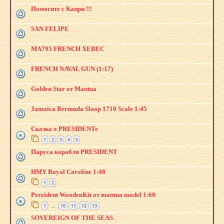
Помогите с Капри !!!
SAN FELIPE
MA795 FRENCH XEBEC
FRENCH NAVAL GUN (1:17)
Golden Star от Mantua
Jamaica Bermuda Sloop 1710 Scale 1:45
Сказка о PRESIDENTe
1
2
3
4
5
Паруса корабля PRESIDENT
HMY Royal Caroline 1:48
1
2
Prezident WoodenKit от mantua model 1:60
1
10
11
12
13
…
SOVEREIGN OF THE SEAS