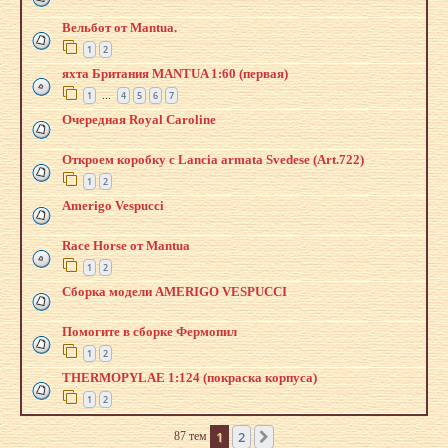
Вельбот от Mantua.
1
2
яхта Британия MАNTUA 1:60 (первая)
1
4
5
6
7
…
Очередная Royal Caroline
Откроем коробку с Lancia armata Svedese (Art.722)
1
2
Amerigo Vespucci
Race Horse от Mantua
1
2
Сборка модели AMERIGO VESPUCCI
Помогите в сборке Фермопил
1
2
THERMOPYLAE 1:124 (покраска корпуса)
1
2
1
2
87 тем
След.