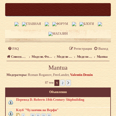
FAQ
Регистрация
Выход
Список форумов
Модели. Форум моделистов сайта shipmodeling.ru
Модели из наборов. Что, где, когда.
Модели из наборов
Mantua
Mantua
Модераторы:
Roman Roganov
,
FreeLander
,
Valentin Demin
1
2
87 тем
След.
Объявления
Перевод D. Roberts 18th Century Shipbuilding
Клуб "Чуланчик на Верфи"
1
30
31
32
33
…