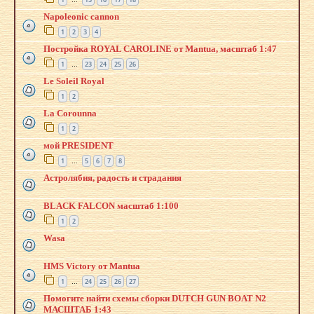
…
Napoleonic cannon
1
2
3
4
Постройка ROYAL CAROLINE от Mantua, масштаб 1:47
1
23
24
25
26
…
Le Soleil Royal
1
2
La Corounna
1
2
мой PRESIDENT
1
5
6
7
8
…
Астролябия, радость и страдания
BLACK FALCON масштаб 1:100
1
2
Wasa
HMS Victory от Mantua
1
24
25
26
27
…
Помогите найти схемы сборки DUTCH GUN BOAT N2
МАСШТАБ 1:43