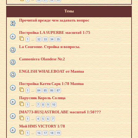
Темы
Прочитай прежде чем задавать вопрос
Постройка LA SUPERBE масштаб 1:75
1
32
33
34
35
…
La Couronne. Стройка и вопросы.
Cannoniera Olandese Nr.2
ENGLISH WHALEBOAT от Mantua
Постройка Катти Сарк 1:78 Mantua
1
84
85
86
87
…
Парусник Король Солнца
1
7
8
9
10
…
[MA773-RUS] ASTROLABE масштаб 1:50???
1
4
5
6
7
…
Мой HMS VICTORY 1/78
1
16
17
18
19
…