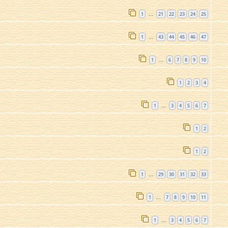
1
21
22
23
24
25
…
1
43
44
45
46
47
…
1
6
7
8
9
10
…
1
2
3
4
1
3
4
5
6
7
…
1
2
1
2
1
29
30
31
32
33
…
1
7
8
9
10
11
…
1
3
4
5
6
7
…