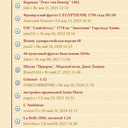
Каракка "Peter von Danzig" 1462
bibr
»
Вс янв 31, 2021 22:55
Французский фрегат L’EGYPTIENNE 1799 года М1/48
Анатолий Осипов
»
Сб апр 15, 2023 16:41
USF "Confederacy" 1778 по "Анатомии" Гарольда Ханна
utka551
»
Чт апр 06, 2023 19:54
Bounty адмиралтейская версия 48
jural2
»
Пн май 18, 2020 14:23
44-пушечный фрегат Константин 1844г.
Jakal
»
Чт апр 08, 2021 11:44
Шхуна "Призрак". Морской волк. Джек Лондон
Rimid1024
»
Вт май 27, 2025 11:48
Gokstad - 1:32
ПАВЕЛ НИКИТИН
»
Пн апр 20, 2026 21:59
постройка правильной Santa Maria
eugen.t
»
Сб апр 23, 2011 10:31
L'Ambitieux
svoron73
»
Пт май 10, 2024 16:15
La Belle 1684, масштаб 1:24
belochka
»
Сб ноя 04, 2017 14:58