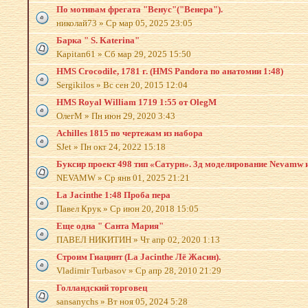
По мотивам фрегата "Венус"("Венера").
николай73
»
Ср мар 05, 2025 23:05
Барка " S. Katerina"
Kapitan61
»
Сб мар 29, 2025 15:50
HMS Crocodile, 1781 г. (HMS Pandora по анатомии 1:48)
Sergikilos
»
Вс сен 20, 2015 12:04
HMS Royal William 1719 1:55 от OlegM
ОлегМ
»
Пн июн 29, 2020 3:43
Achilles 1815 по чертежам из набора
SJet
»
Пн окт 24, 2022 15:18
Буксир проект 498 тип «Сатурн». 3д моделирование Nevamw 
NEVAMW
»
Ср янв 01, 2025 21:21
La Jacinthe 1:48 Проба пера
Павел Крук
»
Ср июн 20, 2018 15:05
Еще одна " Санта Мария"
ПАВЕЛ НИКИТИН
»
Чт апр 02, 2020 1:13
Строим Гиацинт (La Jacinthe Лё Жасин).
Vladimir Turbasov
»
Ср апр 28, 2010 21:29
Голландский торговец
sansanychs
»
Вт ноя 05, 2024 5:28