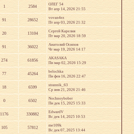
ОЛЕГ 54
1
2584
Вт апр 14, 2026 21:55
vovan4ez
91
28652
Пт апр 03, 2026 21:32
Сергей Карелия
20
13104
Пт мар 20, 2026 18:59
Анатолий Осипов
91
36022
Чт мар 19, 2026 14:17
AKASAKA
274
61856
Пн мар 02, 2026 15:29
belochka
77
45264
Пн фев 16, 2026 22:47
strannik_63
18
6599
Ср янв 21, 2026 21:46
Nochnoybober
0
6502
Пн дек 15, 2025 15:33
EdwardV
1176
330882
Вс дек 14, 2025 10:53
me109k
105
57812
Вс дек 07, 2025 13:44