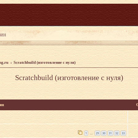
ng.ru
Scratchbuild (изготовление с нуля)
Scratchbuild (изготовление с нуля)
ия
1
29
30
31
32
33
…