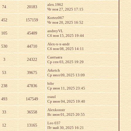
alex.1962
74
20183
Чт ноя 27, 2025 17:15
Kortez067
452
157159
Чт ноя 20, 2025 16:52
andreyVL
105
45409
Сб ноя 15, 2025 19:44
Alex-x-x-andr
530
44710
Сб ноя 08, 2025 14:11
Сантьяга
3
24322
Ср сен 03, 2025 19:29
Arketch
53
39675
Ср июл 09, 2025 13:09
bibr
238
47836
Ср июн 11, 2025 23:45
osaul
493
147549
Ср июн 04, 2025 19:40
Alexkonstr
33
36558
Вс июн 01, 2025 20:55
Leo 037
12
13165
Пт май 30, 2025 16:21