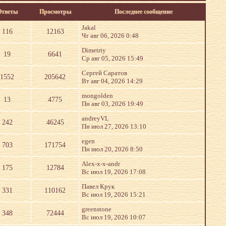
Ответы
Просмотры
Последнее сообщение
Jakal
116
12163
Чт авг 06, 2026 0:48
Dimetriy
19
6641
Ср авг 05, 2026 15:49
Сергей Саратов
1552
205642
Вт авг 04, 2026 14:29
mongolden
13
4775
Пн авг 03, 2026 19:49
andreyVL
242
46245
Пн июл 27, 2026 13:10
egen
703
171754
Пн июл 20, 2026 8:50
Alex-x-x-andr
175
12784
Вс июл 19, 2026 17:08
Павел Крук
331
110162
Вс июл 19, 2026 15:21
greenstone
348
72444
Вс июл 19, 2026 10:07