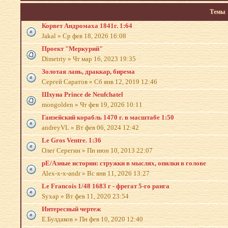
Темы
Корвет Андромаха 1841г. 1:64
Jakal
»
Ср фев 18, 2026 16:08
Проект "Меркурий"
Dimetriy
»
Чт мар 16, 2023 19:35
Золотая лань, драккар, бирема
Сергей Саратов
»
Сб янв 12, 2019 12:46
Шхуна Prince de Neufchatel
mongolden
»
Чт фев 19, 2026 10:11
Ганзейский корабль 1470 г. в масштабе 1:50
andreyVL
»
Вт фев 06, 2024 12:42
Le Gros Ventre. 1:36
Олег Серегин
»
Пн июн 10, 2013 22:07
рЕ/Азные истории: стружки в мыслях, опилки в голове
Alex-x-x-andr
»
Вс янв 11, 2026 13:27
Le Francois 1/48 1683 г - фрегат 5-го ранга
Syxap
»
Вт фев 11, 2020 23:54
Интересный чертеж
Е.Булдаков
»
Пн фев 10, 2020 12:40