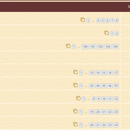
1
4
5
6
7
8
…
1
2
1
100
101
102
103
104
…
1
13
14
15
16
17
…
1
43
44
45
46
47
…
1
8
9
10
11
12
…
1
19
20
21
22
23
…
1
20
21
22
23
24
…