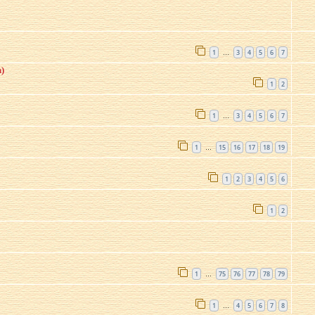
1
3
4
5
6
7
…
)
1
2
1
3
4
5
6
7
…
1
15
16
17
18
19
…
1
2
3
4
5
6
1
2
1
75
76
77
78
79
…
1
4
5
6
7
8
…