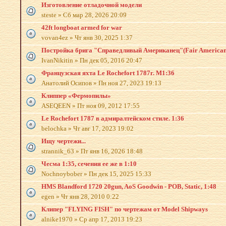
Изготовление отладочной модели
steste
»
Сб мар 28, 2026 20:09
42ft longboat armed for war
vovan4ez
»
Чт янв 30, 2025 1:37
Постройка брига "Справедливый Американец"(Fair American
IvanNikitin
»
Пн дек 05, 2016 20:47
Французская яхта Le Rochefort 1787г. М1:36
Анатолий Осипов
»
Пн ноя 27, 2023 19:13
Клиппер «Фермопилы»
ASEQEEN
»
Пт ноя 09, 2012 17:55
Le Rochefort 1787 в адмиралтейском стиле. 1:36
belochka
»
Чт авг 17, 2023 19:02
Ищу чертежи...
strannik_63
»
Пт янв 16, 2026 18:48
Чесма 1:35, сечения ее же в 1:10
Nochnoybober
»
Пн дек 15, 2025 15:33
HMS Blandford 1720 20gun, AoS Goodwin - POB, Static, 1:48
egen
»
Чт янв 28, 2010 0:22
Клипер "FLYING FISH" по чертежам от Model Shipways
alnike1970
»
Ср апр 17, 2013 19:23