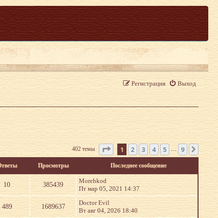
Регистрация
Выход
Страница
1
из
9
1
2
3
4
5
9
402 темы
След.
…
Ответы
Просмотры
Последнее сообщение
Morehkod
10
385439
Пт мар 05, 2021 14:37
Doctor Evil
489
1689637
Вт авг 04, 2026 18:40