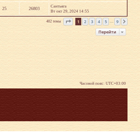
Сантьяга
25
26803
Вт окт 29, 2024 14:55
Страница
1
из
9
1
2
3
4
5
9
402 темы
След.
…
Перейти
Часовой пояс:
UTC+03:00