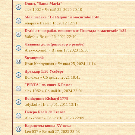
Опять "Santa Maria"
alex.1962
»
Чт май 22, 2025 20:10
Моя шебека "Le Requin" в масштабе 1:48
serapis
»
Пт мар 16, 2012 12:51
Drakkar - корабль викингов из Гокстада в масштабе 1:32
Valesh
»
Вс сен 26, 2021 22:40
Львиная доля (разговор о резьбе)
Alex-x-x-andr
»
Вт янв 17, 2023 15:50
Steampunk
Иван Карпушкин
»
Чт июл 25, 2024 11:14
Драккар 1:50 Усеберг
Волохов
»
Сб дек 25, 2021 18:45
"PINTA" по книге X.Pastor
alex.1962
»
Ср май 01, 2024 22:01
Bonhomme Richard 1779
toly.kol
»
Пт апр 01, 2011 13:17
Галера Reale de France
Alexkonstr
»
Сб ноя 18, 2023 22:09
Каравелла конца XV века
Leo 037
»
Вт май 27, 2025 23:53