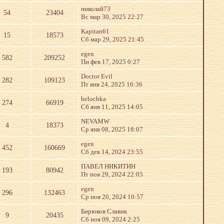
николай73
54
23404
Вс мар 30, 2025 22:27
Kapitan61
15
18573
Сб мар 29, 2025 21:45
egen
582
209252
Пн фев 17, 2025 0:27
Doctor Evil
282
109123
Пт янв 24, 2025 16:36
belochka
274
66919
Сб янв 11, 2025 14:05
NEVAMW
4
18373
Ср янв 08, 2025 18:07
egen
452
160669
Сб дек 14, 2024 23:55
ПАВЕЛ НИКИТИН
193
80942
Пт ноя 29, 2024 22:05
egen
296
132463
Ср ноя 20, 2024 10:57
Бирюков Славик
9
20435
Сб ноя 09, 2024 2:25