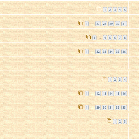
1
2
3
4
5
1
27
28
29
30
31
…
1
4
5
6
7
8
…
1
32
33
34
35
36
…
1
2
3
4
1
12
13
14
15
16
…
1
29
30
31
32
33
…
1
2
3