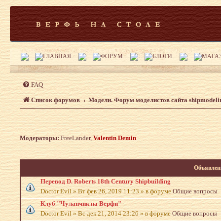
FAQ
Список форумов
Модели. Форум моделистов сайта shipmodeli
Модераторы:
FreeLander
,
Valentin Demin
Объявлен
Перевод D. Roberts 18th Century Shipbuilding
Doctor Evil
»
Вт фев 26, 2019 11:23
» в форуме
Общие вопросы
Клуб "Чуланчик на Верфи"
Doctor Evil
»
Вс дек 21, 2014 23:26
» в форуме
Общие вопросы