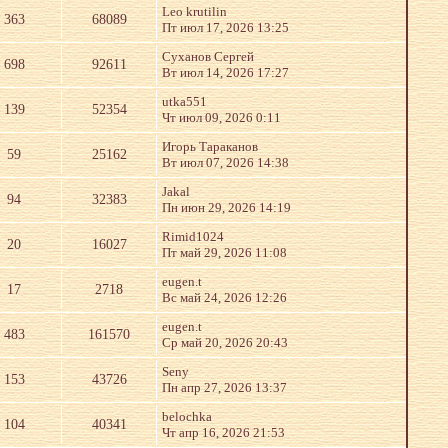
Leo krutilin
363
68089
Пт июл 17, 2026 13:25
Суханов Сергей
698
92611
Вт июл 14, 2026 17:27
utka551
139
52354
Чт июл 09, 2026 0:11
Игорь Тараканов
59
25162
Вт июл 07, 2026 14:38
Jakal
94
32383
Пн июн 29, 2026 14:19
Rimid1024
20
16027
Пт май 29, 2026 11:08
eugen.t
17
2718
Вс май 24, 2026 12:26
eugen.t
483
161570
Ср май 20, 2026 20:43
Seny
153
43726
Пн апр 27, 2026 13:37
belochka
104
40341
Чт апр 16, 2026 21:53