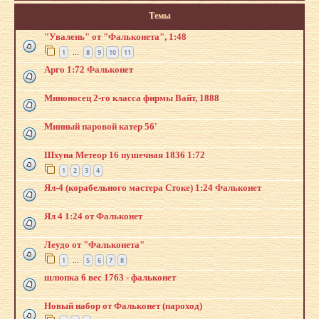
Темы
"Увалень" от "Фальконета", 1:48
1
8
9
10
11
…
Арго 1:72 Фальконет
Миноносец 2-го класса фирмы Вайт, 1888
Минный паровой катер 56'
Шхуна Метеор 16 пушечная 1836 1:72
1
2
3
4
Ял-4 (корабельного мастера Стоке) 1:24 Фальконет
Ял 4 1:24 от Фальконет
Леудо от "Фальконета"
1
5
6
7
8
…
шлюпка 6 вес 1763 - фальконет
Новый набор от Фальконет (пароход)