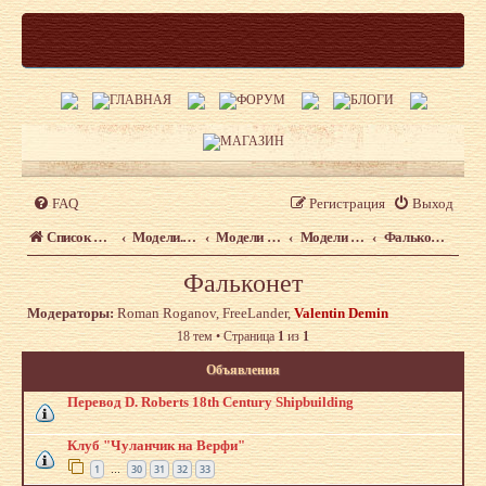
FAQ
Регистрация
Выход
Список форумов
Модели. Форум моделистов сайта shipmodeling.ru
Модели из наборов. Что, где, когда.
Модели из наборов
Фальконет
Фальконет
Модераторы:
Roman Roganov
,
FreeLander
,
Valentin Demin
18 тем • Страница
1
из
1
Объявления
Перевод D. Roberts 18th Century Shipbuilding
Клуб "Чуланчик на Верфи"
1
30
31
32
33
…