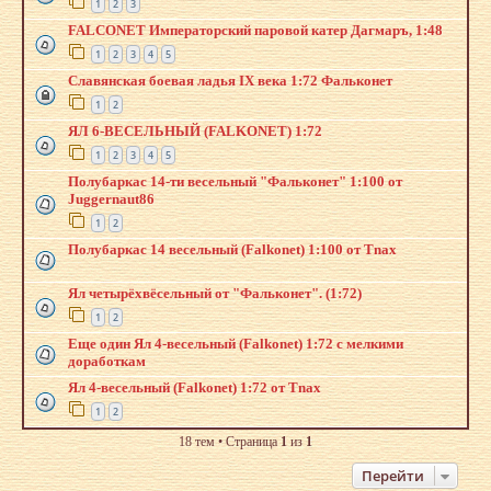
1
2
3
FALCONET Императорский паровой катер Дагмаръ, 1:48
1
2
3
4
5
Славянская боевая ладья IX века 1:72 Фальконет
1
2
ЯЛ 6-ВЕСЕЛЬНЫЙ (FALKONET) 1:72
1
2
3
4
5
Полубаркас 14-ти весельный "Фальконет" 1:100 от
Juggernaut86
1
2
Полубаркас 14 весельный (Falkonet) 1:100 от Tnax
Ял четырёхвёсельный от "Фальконет". (1:72)
1
2
Еще один Ял 4-весельный (Falkonet) 1:72 с мелкими
доработкам
Ял 4-весельный (Falkonet) 1:72 от Tnax
1
2
18 тем • Страница
1
из
1
Перейти