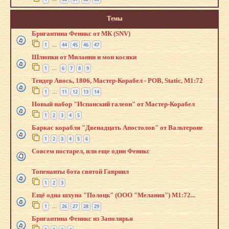
Темы
Бригантина Феникс от МК (SNV)
1
44
45
46
47
…
Шлюпки от Милании и мои косяки
1
6
7
8
9
…
Тендер Авось, 1806, Мастер-Корабел - POB, Static, М1:72
1
11
12
13
14
…
Новый набор "Испанский галеон" от Мастер-Корабел
1
2
3
4
5
Баркас корабля "Двенадцать Апостолов" от Вальтероне
1
2
3
4
5
6
Совсем постарел, или еще один Феникс
Топенанты бота святой Гавриил
1
2
3
Ещё одна шхуна "Полоцк" (ООО "Мелания") М1:72...
1
26
27
28
29
…
Бригантина Феникс из Заполярья