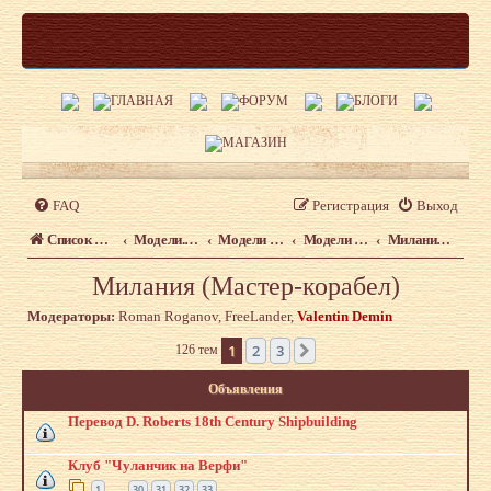
FAQ
Регистрация
Выход
Список форумов
Модели. Форум моделистов сайта shipmodeling.ru
Модели из наборов. Что, где, когда.
Модели из наборов
Милания (Мастер-корабел)
Милания (Мастер-корабел)
Модераторы:
Roman Roganov
,
FreeLander
,
Valentin Demin
1
2
3
126 тем
След.
Объявления
Перевод D. Roberts 18th Century Shipbuilding
Клуб "Чуланчик на Верфи"
1
30
31
32
33
…