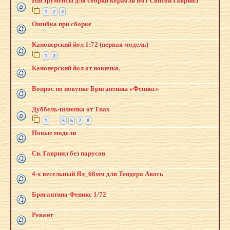
Инструменты для сборки корабля Бот Святой Гавриил
1
2
3
Ошибка при сборке
Канонерский йол 1:72 (первая модель)
1
2
Канонерский йол от новичка.
Вопрос по покупке Бригантины «Феникс»
Дуббель-шлюпка от Tnax
1
5
6
7
8
…
Новые модели
Св. Гавриил без парусов
4-х весельный Ял_68мм для Тендера Авось
Бригантина Феникс 1/72
Ревант