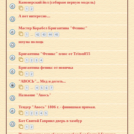
Канонерский йол (собираю первую модель)
1
2
А вот интересно....
Мастер Корабел Бригантина "Феникс"
1
42
43
44
45
…
шхуна полоцк
Бригантина "Феникс" плюс от Triton855
1
2
3
4
Бригантина феникс от новичка
1
2
"АВОСЬ"... Мед и деготь...
1
4
5
6
7
…
Название "Авось"
Тендер "Авось" 1806 г. - финишная прямая.
1
2
3
4
5
Бот Святой Гавриил дверь в тамбур
1
2