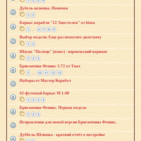
1
2
3
4
Дубель-шлюпка. Новичок
1
2
Баркас корабля "12 Апостолов" от bima
1
6
7
8
9
…
Выбор модели. Еще раз помогите дилетанту
1
2
Шхуна "Полоцк" (плюс) - израильский вариант
1
2
3
Бригантина Феникс 1:72 от Tnax
1
10
11
12
13
…
Наборы от Мастер Корабел
42-футовый баркас М 1:48
1
2
3
4
Бригантина Феникс. Первая модель
1
2
3
Исправления для новой версии Бригантины Феникс.
Дуббель-Шлюпка - краткий отчёт о постройке