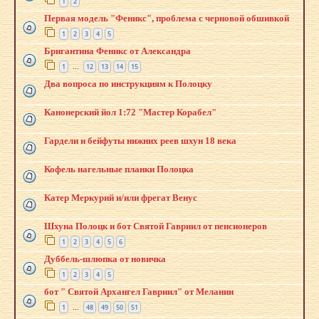
1
2
Первая модель "Феникс", проблема с черновой обшивкой
1
2
3
4
5
Бригантина Феникс от Александра
1
12
13
14
15
…
Два вопроса по инструкциям к Полоцку
Канонерский йол 1:72 "Мастер Корабел"
Гардели и бейфуты нижних реев шхун 18 века
Кофель нагельные планки Полоцка
Катер Меркурий и/или фрегат Венус
Шхуна Полоцк и бот Святой Гавриил от пенсионеров
1
2
3
4
5
6
Дуббель-шлюпка от новичка
1
2
3
4
5
бот " Святой Архангел Гавриил" от Мелании
1
48
49
50
51
…