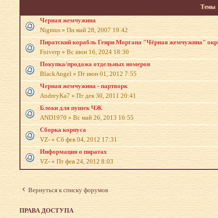
Темы
Черная жемчужина
Nigmus
»
Пн май 28, 2007 19:42
Пиратский корабль Генри Моргана "Чёрная жемчужина" окр
Fniverp
»
Вс июн 16, 2024 18:30
Покупка/продажа отдельных номеров
BlackAngel
»
Пт июн 01, 2012 7:55
Черная жемчужина - партворк
AndreyKa7
»
Пт дек 30, 2011 20:41
Блоки для пушек ЧЖ
AND1970
»
Вс май 26, 2013 16:55
Сборка корпуса
VZ-
»
Сб фев 04, 2012 17:31
Информация о пиратах
VZ-
»
Пт фев 24, 2012 8:03
Вернуться к списку форумов
ПРАВА ДОСТУПА