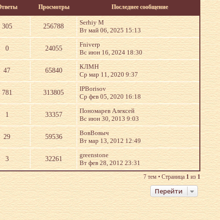
Ответы
Просмотры
Последнее сообщение
Serhiy M
305
256788
Вт май 06, 2025 15:13
Fniverp
0
24055
Вс июн 16, 2024 18:30
КЛМН
47
65840
Ср мар 11, 2020 9:37
IPBorisov
781
313805
Ср фев 05, 2020 16:18
Пономарев Алексей
1
33357
Вс июн 30, 2013 9:03
ВовВовыч
29
59536
Вт мар 13, 2012 12:49
greenstone
3
32261
Вт фев 28, 2012 23:31
7 тем • Страница
1
из
1
Перейти