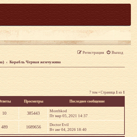
Регистрация
Выход
на)
Корабль Черная жемчужина
7 тем • Страница
1
из
1
Ответы
Просмотры
Последнее сообщение
Morehkod
10
385443
Пт мар 05, 2021 14:37
Doctor Evil
489
1689656
Вт авг 04, 2026 18:40