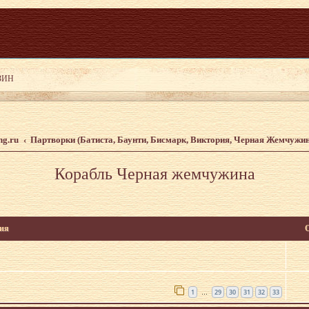
ng.ru
Партворки (Батиста, Баунти, Бисмарк, Виктория, Черная Жемчужи
Корабль Черная жемчужина
ия
1
29
30
31
32
33
…