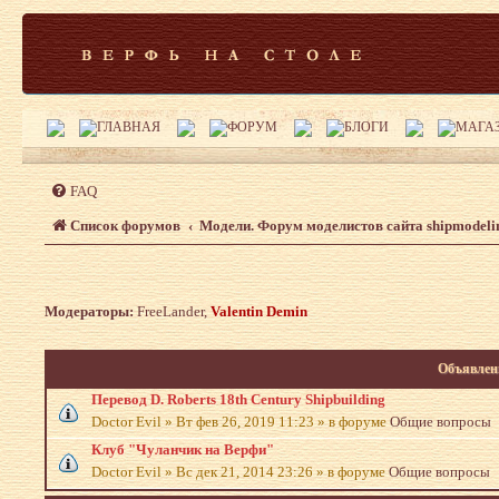
FAQ
Список форумов
Модели. Форум моделистов сайта shipmodeli
Модераторы:
FreeLander
,
Valentin Demin
Объявлен
Перевод D. Roberts 18th Century Shipbuilding
Doctor Evil
»
Вт фев 26, 2019 11:23
» в форуме
Общие вопросы
Клуб "Чуланчик на Верфи"
Doctor Evil
»
Вс дек 21, 2014 23:26
» в форуме
Общие вопросы