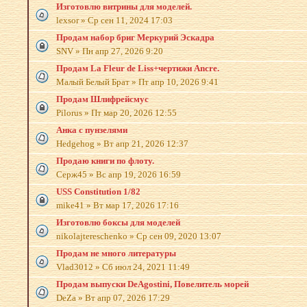
Изготовлю витрины для моделей.
lexsor
»
Ср сен 11, 2024 17:03
Продам набор бриг Меркурий Эскадра
SNV
»
Пн апр 27, 2026 9:20
Продам La Fleur de Liss+чертижи Ancre.
Малый Белый Брат
»
Пт апр 10, 2026 9:41
Продам Шлифрейсмус
Pilorus
»
Пт мар 20, 2026 12:55
Анка с пунзелями
Hedgehog
»
Вт апр 21, 2026 12:37
Продаю книги по флоту.
Серж45
»
Вс апр 19, 2026 16:59
USS Constitution 1/82
mike41
»
Вт мар 17, 2026 17:16
Изготовлю боксы для моделей
nikolajtereschenko
»
Ср сен 09, 2020 13:07
Продам не много литературы
Vlad3012
»
Сб июл 24, 2021 11:49
Продам выпуски DeAgostini, Повелитель морей
DeZa
»
Вт апр 07, 2026 17:29