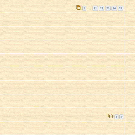
1
21
22
23
24
25
…
1
2