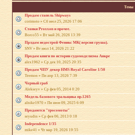
Темы
Продам стапель Shipways
corimoto
»
Сб июл 25, 2026 17:06
Станки Proxxon и прочее.
Borco55
»
Вт май 26, 2026 13:39
Прлдам недострой Феникс МК( версия груша).
SNV
»
Вт июл 14, 2026 21:22
Продам книги по истории судомоделизма Анкре
alex1962
»
Ср дек 10, 2025 20:35
Продам ЧПУ декор HMS Royal Caroline 1/50
Teemon
»
Пн апр 13, 2026 7:39
Черный граб
Alekseyv
»
Ср фев 05, 2014 0:20
Модель базового тральщика пр.1265
alnike1970
»
Пн июн 09, 2025 6:09
Продаются "тросомоты"
seyudin
»
Ср фев 06, 2013 0:18
Independence 1/35
mike41
»
Чт мар 19, 2026 19:55