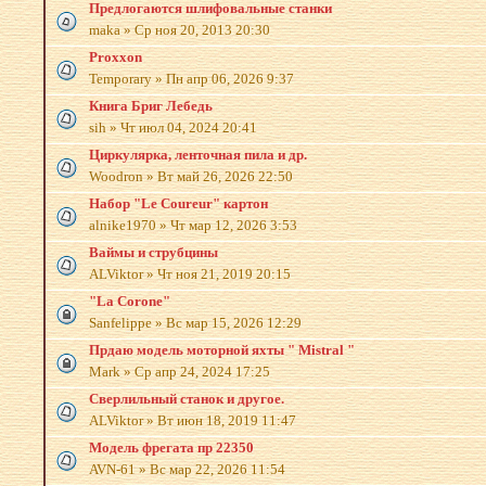
Предлогаются шлифовальные станки
maka
»
Ср ноя 20, 2013 20:30
Proxxon
Temporary
»
Пн апр 06, 2026 9:37
Книга Бриг Лебедь
sih
»
Чт июл 04, 2024 20:41
Циркулярка, ленточная пила и др.
Woodron
»
Вт май 26, 2026 22:50
Набор "Le Coureur" картон
alnike1970
»
Чт мар 12, 2026 3:53
Ваймы и струбцины
ALViktor
»
Чт ноя 21, 2019 20:15
"La Corone"
Sanfelippe
»
Вс мар 15, 2026 12:29
Прдаю модель моторной яхты " Mistral "
Mark
»
Ср апр 24, 2024 17:25
Сверлильный станок и другое.
ALViktor
»
Вт июн 18, 2019 11:47
Модель фрегата пр 22350
AVN-61
»
Вс мар 22, 2026 11:54