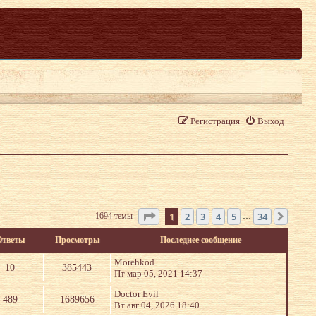
Регистрация
Выход
Страница
1
из
34
1
2
3
4
5
34
1694 темы
След.
…
Ответы
Просмотры
Последнее сообщение
Morehkod
10
385443
Пт мар 05, 2021 14:37
Doctor Evil
489
1689656
Вт авг 04, 2026 18:40