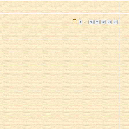
1
20
21
22
23
24
…