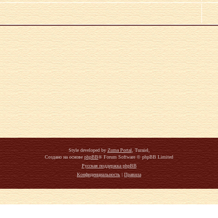
Style developed by
Zuma Portal
, Turaiel,
Создано на основе
phpBB
® Forum Software © phpBB Limited
Русская поддержка phpBB
Конфиденциальность
|
Правила