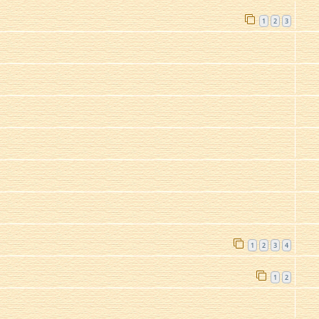
1
2
3
1
2
3
4
1
2