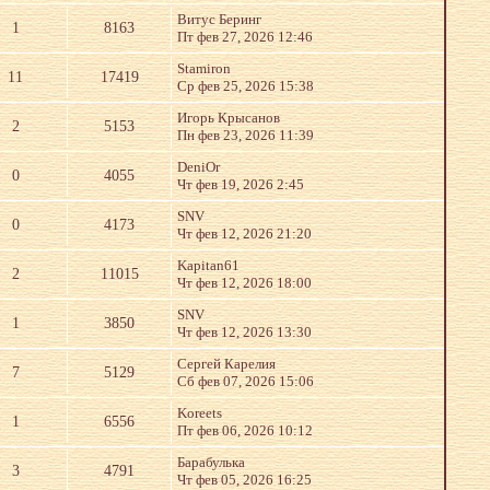
Витус Беринг
1
8163
Пт фев 27, 2026 12:46
Stamiron
11
17419
Ср фев 25, 2026 15:38
Игорь Крысанов
2
5153
Пн фев 23, 2026 11:39
DeniOr
0
4055
Чт фев 19, 2026 2:45
SNV
0
4173
Чт фев 12, 2026 21:20
Kapitan61
2
11015
Чт фев 12, 2026 18:00
SNV
1
3850
Чт фев 12, 2026 13:30
Сергей Карелия
7
5129
Сб фев 07, 2026 15:06
Koreets
1
6556
Пт фев 06, 2026 10:12
Барабулька
3
4791
Чт фев 05, 2026 16:25