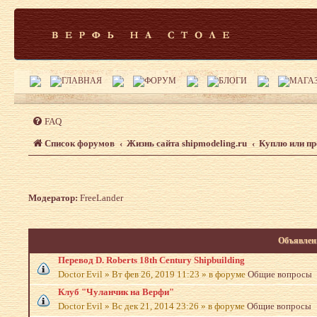
FAQ
Список форумов
Жизнь сайта shipmodeling.ru
Куплю или п
Модератор:
FreeLander
Объявлен
Перевод D. Roberts 18th Century Shipbuilding
Doctor Evil
»
Вт фев 26, 2019 11:23
» в форуме
Общие вопросы
Клуб "Чуланчик на Верфи"
Doctor Evil
»
Вс дек 21, 2014 23:26
» в форуме
Общие вопросы