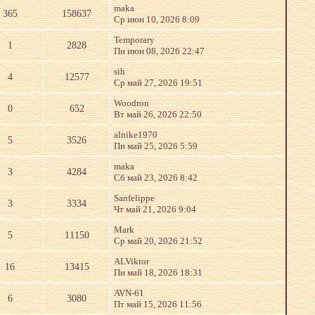
maka
365
158637
Ср июн 10, 2026 8:09
Temporary
1
2828
Пн июн 08, 2026 22:47
sih
4
12577
Ср май 27, 2026 19:51
Woodron
0
652
Вт май 26, 2026 22:50
alnike1970
5
3526
Пн май 25, 2026 5:59
maka
3
4284
Сб май 23, 2026 8:42
Sanfelippe
3
3334
Чт май 21, 2026 9:04
Mark
5
11150
Ср май 20, 2026 21:52
ALViktor
16
13415
Пн май 18, 2026 18:31
AVN-61
6
3080
Пт май 15, 2026 11:56