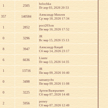
belochka
1
2505
Пт апр 03, 2026 20:53
Александр Михеев
357
140584
Ср мар 18, 2026 17:34
poct203cm
1
2852
Пн мар 16, 2026 17:52
JR
0
3296
Вс мар 15, 2026 15:13
Александр Кицай
8
3947
Сб мар 14, 2026 23:17
Liante
6
6636
Пт мар 13, 2026 14:35
JR
1
13716
Пн мар 09, 2026 16:40
sansanychs
0
3498
Пн мар 09, 2026 11:08
Артем Валерьевич
0
3225
Сб мар 07, 2026 14:48
persey
2
5956
Сб мар 07, 2026 12:49