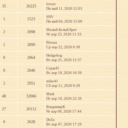
lexsor
35
26225
Пн май 11, 2026 12:03
SNV
1
1523
Пн май 04, 2026 15:09
Малый Белый Брат
2
2098
Чт апр 23, 2026 11:33
Pilorus
1
2899
Ср апр 22, 2026 0:39
Hedgehog
0
2064
Вт апр 21, 2026 12:37
Серж45
0
2040
Вс апр 19, 2026 16:59
mike41
2
2951
Сб апр 11, 2026 9:29
Mark
48
32066
Пт апр 10, 2026 22:20
ВладимирК
27
20112
Чт апр 09, 2026 17:44
DeZa
0
2628
Вт апр 07, 2026 17:29