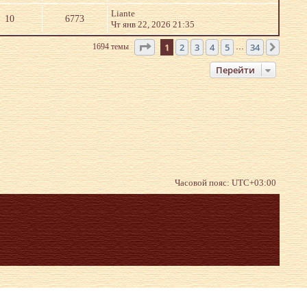
Liante
10
6773
Чт янв 22, 2026 21:35
Страница
1
из
34
1
2
3
4
5
34
1694 темы
След.
…
Перейти
Часовой пояс:
UTC+03:00