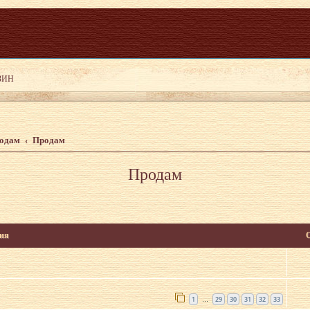
родам
Продам
Продам
ия
1
29
30
31
32
33
…