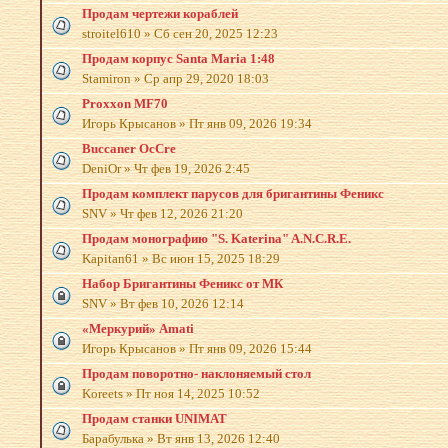
Продам чертежи кораблей
stroitel610
»
Сб сен 20, 2025 12:23
Продам корпус Santa Maria 1:48
Stamiron
»
Ср апр 29, 2020 18:03
Proxxon MF70
Игорь Крысанов
»
Пт янв 09, 2026 19:34
Buccaner OcCre
DeniOr
»
Чт фев 19, 2026 2:45
Продам комплект парусов для бригантины Феникс
SNV
»
Чт фев 12, 2026 21:20
Продам монографию "S. Katerina" A.N.C.R.E.
Kapitan61
»
Вс июн 15, 2025 18:29
Набор Бригантины Феникс от МК
SNV
»
Вт фев 10, 2026 12:14
«Меркурий» Amati
Игорь Крысанов
»
Пт янв 09, 2026 15:44
Продам поворотно- наклоняемый стол
Koreets
»
Пт ноя 14, 2025 10:52
Продам станки UNIMAT
Барабулька
»
Вт янв 13, 2026 12:40