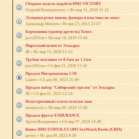
Сборная модель корабля HMS VICTORY
Георгий Попандопулос
»
Вт мар 31, 2026 21:15
Лазерная резка шпона, фанеры и пластика на заказ
Александр Михеев
»
Пт янв 23, 2015 23:07
Бормашина (гравер/дремель) Xenox
poct203cm
»
Пн мар 16, 2026 15:44
Пиратский шлюп от Эскадры
JR
»
Вс мар 15, 2026 15:13
Трубки латунные от 0.3мм до 1.2мм
poct203cm
»
Сб фев 21, 2026 15:42
Продам Ингерманланд 1:50
Liante
»
Сб дек 06, 2025 21:40
Продам набор "Сибирский стрелок" от Эскадры
JR
»
Сб фев 01, 2025 12:24
Недостроенный галеон золотая лань
sansanychs
»
Пн мар 09, 2026 11:08
Продам фрегат ENDURANCE
Артем Валерьевич
»
Сб мар 07, 2026 14:48
Книга HMS EURYALUS 1803 SeaWatch Books (США)
persey
»
Вт дек 09, 2025 9:50