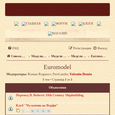
FAQ
Регистрация
Выход
Список форумов
Модели. Форум моделистов сайта shipmodeling.ru
Модели из наборов. Что, где, когда.
Модели из наборов
Euromodel
Euromodel
Модераторы:
Roman Roganov
,
FreeLander
,
Valentin Demin
8 тем • Страница
1
из
1
Объявления
Перевод D. Roberts 18th Century Shipbuilding
Клуб "Чуланчик на Верфи"
1
30
31
32
33
…