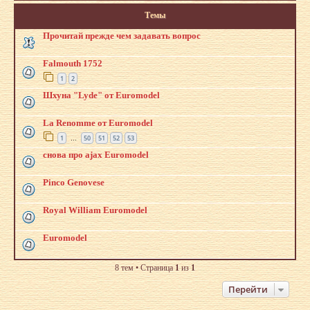
Темы
Прочитай прежде чем задавать вопрос
Falmouth 1752
1
2
Шхуна "Lyde" от Euromodel
La Renomme от Euromodel
1
50
51
52
53
…
снова про ajax Euromodel
Pinco Genovese
Royal William Euromodel
Euromodel
8 тем • Страница
1
из
1
Перейти