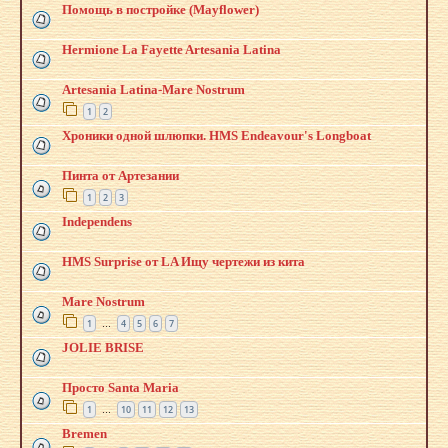
Помощь в постройке (Mayflower)
Hermione La Fayette Artesania Latina
Artesania Latina-Mare Nostrum
1
2
Хроники одной шлюпки. HMS Endeavour's Longboat
Пинта от Артезании
1
2
3
Independens
HMS Surprise от LA Ищу чертежи из кита
Mare Nostrum
1
4
5
6
7
…
JOLIE BRISE
Просто Santa Maria
1
10
11
12
13
…
Bremen