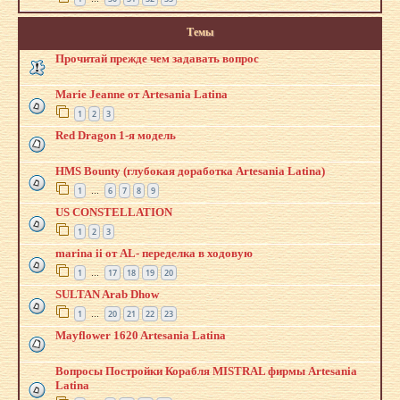
Темы
Прочитай прежде чем задавать вопрос
Marie Jeanne от Artesania Latina
1
2
3
Red Dragon 1-я модель
HMS Bounty (глубокая доработка Artesania Latina)
1
6
7
8
9
…
US CONSTELLATION
1
2
3
marina ii от AL- переделка в ходовую
1
17
18
19
20
…
SULTAN Arab Dhow
1
20
21
22
23
…
Mayflower 1620 Artesania Latina
Вопросы Постройки Корабля MISTRAL фирмы Artesania
Latina