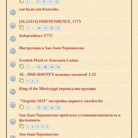
1
9
10
11
12
…
san hyan san francisko
[AL22414] INDEPENDENCE, 1775
1
18
19
20
21
…
Independence 1775
Инструкция к San Juan Nepomuceno
Scottish Maid от Artesania Latina
1
47
48
49
50
…
AL - HMS BOUNTY шлюпка масштаб 1:25
1
2
3
King of the Mississippi перевод инструкции
"Virginia 1819" постройка первого wooden kit
1
32
33
34
35
…
San Juan Nepomuceno проблема установки шпангоута в
фальшкиль
1
2
3
4
5
San Juan Nepomuceno