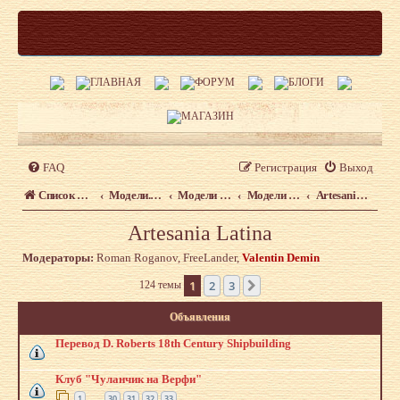
FAQ
Регистрация
Выход
Список форумов
Модели. Форум моделистов сайта shipmodeling.ru
Модели из наборов. Что, где, когда.
Модели из наборов
Artesania Latina
Artesania Latina
Модераторы:
Roman Roganov
,
FreeLander
,
Valentin Demin
1
2
3
124 темы
След.
Объявления
Перевод D. Roberts 18th Century Shipbuilding
Клуб "Чуланчик на Верфи"
1
30
31
32
33
…