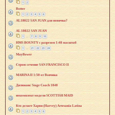
1
2
Botter
1
2
3
4
5
6
AL18022 SAN JUAN для новичка?
AL 18022 SAN JUAN
1
7
8
9
10
…
HMS BOUNTY с разрезом 1:48 масштаб
1
21
22
23
24
…
Mayflower
Строю сечение SAN FRANCISCO II
MARINA II 1:50 от Вовчика
Дилижанс Stage Coach 1848
некомплект модели SCOTTISH MAID
Кто делает Харви (Harvey) Artesania Latina
1
2
3
4
5
6