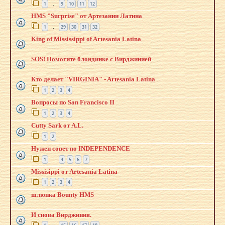
1
9
10
11
12
…
HMS "Surprise" от Артезании Латина
1
29
30
31
32
…
King of Mississippi of Artesania Latina
SOS! Помогите блондинке с Вирджинией
Кто делает "VIRGINIA" - Artesania Latina
1
2
3
4
Вопросы по San Francisco II
1
2
3
4
Cutty Sark от A.L.
1
2
Нужен совет по INDEPENDENCE
1
4
5
6
7
…
Missisippi от Artesania Latina
1
2
3
4
шлюпка Bounty HMS
И снова Вирджиния.