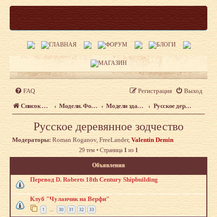
FAQ
Регистрация
Выход
Список форумов
Модели. Форум моделистов сайта shipmodeling.ru
Модели зданий и сооружений
Русское деревянное зодчество
Русское деревянное зодчество
Модераторы:
Roman Roganov
,
FreeLander
,
Valentin Demin
29 тем • Страница
1
из
1
Объявления
Перевод D. Roberts 18th Century Shipbuilding
Клуб "Чуланчик на Верфи"
1
30
31
32
33
…