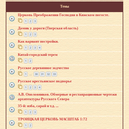
Темы
Церковь Преображения Господня в Кижском погосте.
1
2
3
Домик у дороги (Тверская область)
1
2
3
Как вариант постройки.
1
2
3
4
Китай-городский терем
1
2
Русское деревянное зодчество
1
30
31
32
33
…
Русское крестьянское подворье
1
2
3
4
А.В. Ополовников. Обмерные и реставрационные чертежи
архитектуры Русского Севера
35-й: изба, сарай и т.д. ...
1
2
3
ТРОИЦКАЯ ЦЕРКОВЬ МАСШТАБ 1:72
1
2