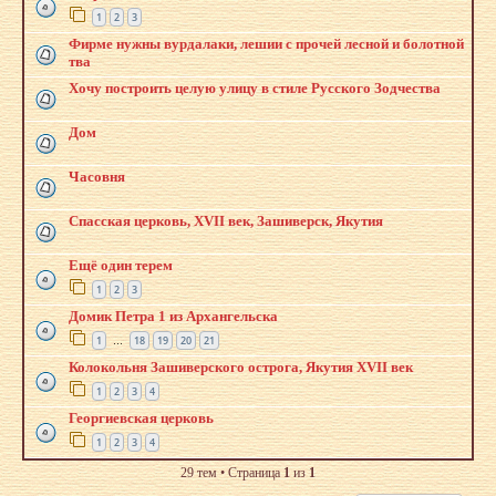
1
2
3
Фирме нужны вурдалаки, лешии с прочей лесной и болотной
тва
Хочу построить целую улицу в стиле Русского Зодчества
Дом
Часовня
Спасская церковь, XVII век, Зашиверск, Якутия
Ещё один терем
1
2
3
Домик Петра 1 из Архангельска
1
18
19
20
21
…
Колокольня Зашиверского острога, Якутия XVII век
1
2
3
4
Георгиевская церковь
1
2
3
4
29 тем • Страница
1
из
1