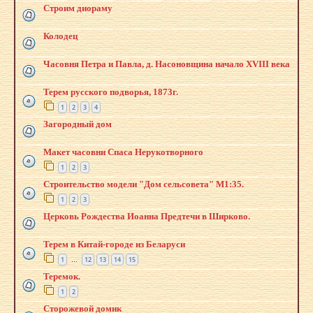
Строим диораму
Колодец
Часовня Петра и Павла, д. Насоновщина начало XVIII века
Терем русского подворья, 1873г.
1
2
3
4
Загородный дом
Макет часовни Спаса Нерукотворного
1
2
3
Строительство модели "Дом сельсовета" М1:35.
1
2
3
Церковь Рождества Иоанна Предтечи в Ширково.
Терем в Китай-городе из Беларуси
1
12
13
14
15
…
Теремок.
1
2
Сторожевой домик