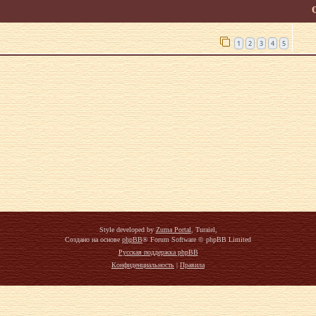
1
2
3
4
5
Style developed by
Zuma Portal
, Turaiel,
Создано на основе
phpBB
® Forum Software © phpBB Limited
Русская поддержка phpBB
Конфиденциальность
|
Правила