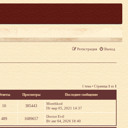
Регистрация
Выход
1 тема • Страница
1
из
1
Ответы
Просмотры
Последнее сообщение
Morehkod
10
385443
Пт мар 05, 2021 14:37
Doctor Evil
489
1689657
Вт авг 04, 2026 18:40