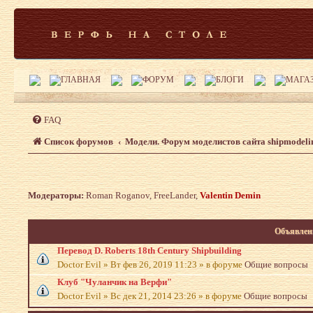
FAQ
Список форумов
Модели. Форум моделистов сайта shipmodeli
Модераторы:
Roman Roganov
,
FreeLander
,
Valentin Demin
Объявлен
Перевод D. Roberts 18th Century Shipbuilding
Doctor Evil
»
Вт фев 26, 2019 11:23
» в форуме
Общие вопросы
Клуб "Чуланчик на Верфи"
Doctor Evil
»
Вс дек 21, 2014 23:26
» в форуме
Общие вопросы