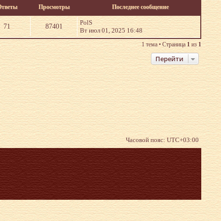
Ответы
Просмотры
Последнее сообщение
PolS
71
87401
Вт июл 01, 2025 16:48
1 тема • Страница
1
из
1
Перейти
Часовой пояс:
UTC+03:00