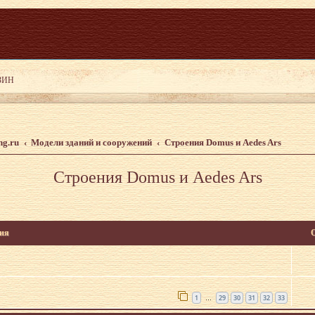
ng.ru
Модели зданий и сооружений
Строения Domus и Aedes Ars
Строения Domus и Aedes Ars
ия
1
29
30
31
32
33
…