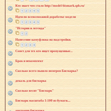
Кто знает что стало http://model-bismark.spb.ru/
1
2
3
4
5
Идеи по всевозможной доработке модели
1
2
3
4
5
"История и легенда"
1
2
Нанесение камуфляжа на надстройки.
1
2
3
4
Совет для тех кто ищет пропущенные...
Брак и некомплект
Сколько всего вышло номеров Бисмарка?
декаль для бисмарка
Сколько весит "Бисмарк"
Бисмарк масштаба 1:100 из бумаги....
анатомия бисмарка