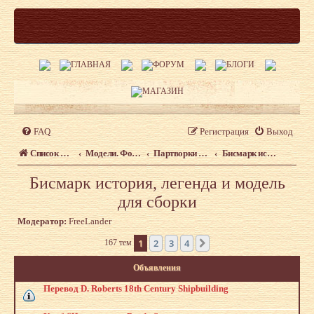
FAQ
Регистрация
Выход
Список форумов
Модели. Форум моделистов сайта shipmodeling.ru
Партворки (Батиста, Баунти, Бисмарк, Виктория, Черная Жемчужина)
Бисмарк история, легенда и модель для сборки
Бисмарк история, легенда и модель
для сборки
Модератор:
FreeLander
1
2
3
4
167 тем
След.
Объявления
Перевод D. Roberts 18th Century Shipbuilding