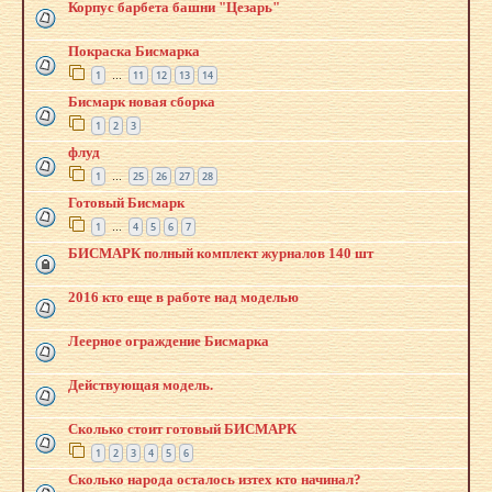
Корпус барбета башни "Цезарь"
Покраска Бисмарка
1
11
12
13
14
…
Бисмарк новая сборка
1
2
3
флуд
1
25
26
27
28
…
Готовый Бисмарк
1
4
5
6
7
…
БИСМАРК полный комплект журналов 140 шт
2016 кто еще в работе над моделью
Леерное ограждение Бисмарка
Действующая модель.
Сколько стоит готовый БИСМАРК
1
2
3
4
5
6
Сколько народа осталось изтех кто начинал?