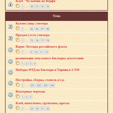
Клуб "Чуланчик на Верфи"
1
30
31
32
33
…
Темы
Куплю ( ищу ) номера
1
85
86
87
88
…
Продам ( есть ) номера
1
75
76
77
78
…
Варяг-Легенда российского флота
1
9
10
11
12
…
реанимация зачуханого бисмарка деагостини
1
2
3
4
Наборы ФТД на Бисмарк и Тирпиц в 1/350
Постройка, сборка, стапель и т.д.
1
201
202
203
204
…
Векторные чертежи
1
2
3
Клей, шпатлевка, грунтовка, краска
1
29
30
31
32
…