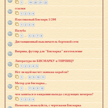
1
19
20
21
22
…
ссылки
1
2
3
4
Пластиковый Бисмарк 1/200
1
2
3
4
Палуба
1
5
6
7
8
…
Дистанционный выключатель бортовой сети
Витрина, футляр для "Бисмарка" изготовление
Литература по БИСМАРКУ и ТИРПИЦУ
1
2
3
4
5
Нет ли идей насчет экипажа корабля?
1
8
9
10
11
…
Мотор для бисмарка...
1
7
8
9
10
…
чем заняться в ожидании выхода следующих номеров?
1
2
3
4
Помогите, пожалуйста, с чертежами Бисмарка