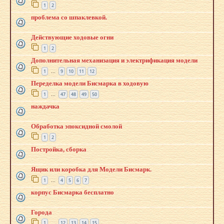
1
2
проблема со шпаклевкой.
Действующие ходовые огни
1
2
Дополнительная механизация и электрификация модели
1
9
10
11
12
…
Переделка модели Бисмарка в ходовую
1
47
48
49
50
…
наждачка
Обработка эпоксидной смолой
1
2
Постройка, сборка
Ящик или коробка для Модели Бисмарк.
1
4
5
6
7
…
корпус Бисмарка бесплатно
Города
1
12
13
14
15
…