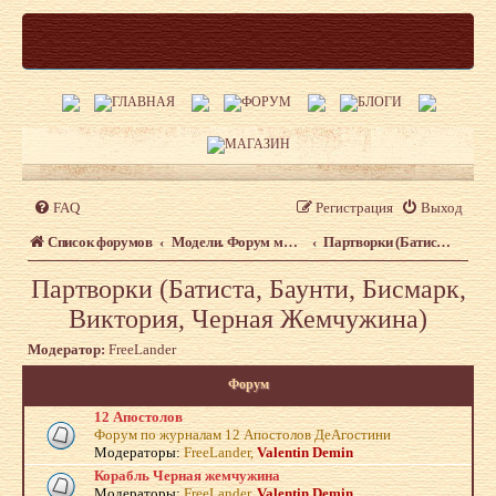
FAQ
Регистрация
Выход
Список форумов
Модели. Форум моделистов сайта shipmodeling.ru
Партворки (Батиста, Баунти, Бисмарк, Виктория, Черная Жемчужина)
Партворки (Батиста, Баунти, Бисмарк,
Виктория, Черная Жемчужина)
Модератор:
FreeLander
Форум
12 Апостолов
Форум по журналам 12 Апостолов ДеАгостини
Модераторы:
FreeLander
,
Valentin Demin
Корабль Черная жемчужина
Модераторы:
FreeLander
,
Valentin Demin