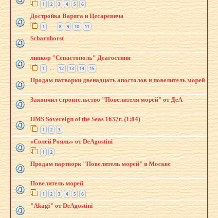
1
2
3
4
5
6
Достройка Варяга и Цесаревича
1
8
9
10
11
…
Scharnhorst
линкор "Севастополь" Деагостини
1
12
13
14
15
…
Продам патворки двенадцать апостолов и повелитель морей
Закончил строительство "Повелителя морей" от ДеА
HMS Sovereign of the Seas 1637г. (1:84)
1
2
3
«Солей Рояль» от DeAgostini
1
2
Продам партворк "Повелитель морей" в Москве
Повелитель морей
1
2
3
4
5
6
"Akagi" от DeAgostini