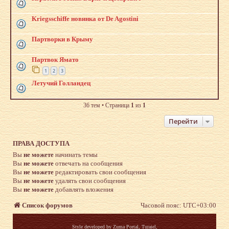
Kriegsschiffe новинка от De Agostini
Партворки в Крыму
Партвок Ямато
1
2
3
Летучий Голландец
36 тем • Страница
1
из
1
Перейти
ПРАВА ДОСТУПА
Вы
не можете
начинать темы
Вы
не можете
отвечать на сообщения
Вы
не можете
редактировать свои сообщения
Вы
не можете
удалять свои сообщения
Вы
не можете
добавлять вложения
Список форумов
Часовой пояс:
UTC+03:00
Style developed by
Zuma Portal
, Turaiel,