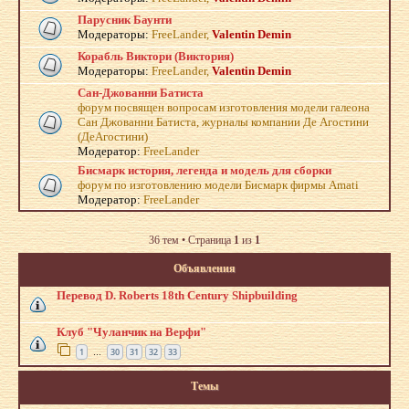
Парусник Баунти
Модераторы:
FreeLander
,
Valentin Demin
Корабль Виктори (Виктория)
Модераторы:
FreeLander
,
Valentin Demin
Сан-Джованни Батиста
форум посвящен вопросам изготовления модели галеона
Сан Джованни Батиста, журналы компании Де Агостини
(ДеАгостини)
Модератор:
FreeLander
Бисмарк история, легенда и модель для сборки
форум по изготовлению модели Бисмарк фирмы Amati
Модератор:
FreeLander
36 тем • Страница
1
из
1
Объявления
Перевод D. Roberts 18th Century Shipbuilding
Клуб "Чуланчик на Верфи"
1
30
31
32
33
…
Темы