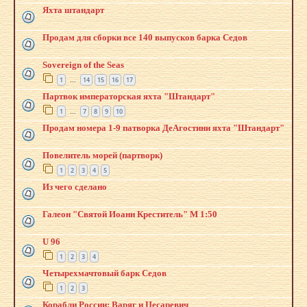
Яхта штандарт
Продам для сборки все 140 выпусков барка Седов
Sovereign of the Seas
1
14
15
16
17
…
Партвок императорская яхта "Штандарт"
1
7
8
9
10
…
Продам номера 1-9 патворка ДеАгостини яхта "Штандарт"
Повелитель морей (партворк)
1
2
3
4
5
Из чего сделано
Галеон "Святой Иоанн Креститель" М 1:50
U 96
1
2
3
4
Четырехмачтовый барк Седов
1
2
3
Корабли России: Варяг и Цесаревич