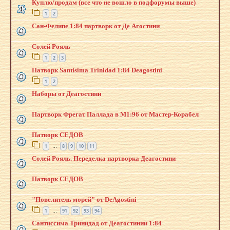
Куплю/продам (все что не вошло в подфорумы выше)
1
2
Сан-Фелипе 1:84 партворк от Де Агостини
Солей Рояль
1
2
3
Патворк Santisima Trinidad 1:84 Deagostini
1
2
Наборы от Деагостини
Партворк Фрегат Паллада в М1:96 от Мастер-Корабел
Патворк СЕДОВ
1
8
9
10
11
…
Солей Рояль. Переделка партворка Деагостини
Патворк СЕДОВ
"Повелитель морей" от DeAgostini
1
91
92
93
94
…
Сантиссима Тринидад от Деагостинии 1:84