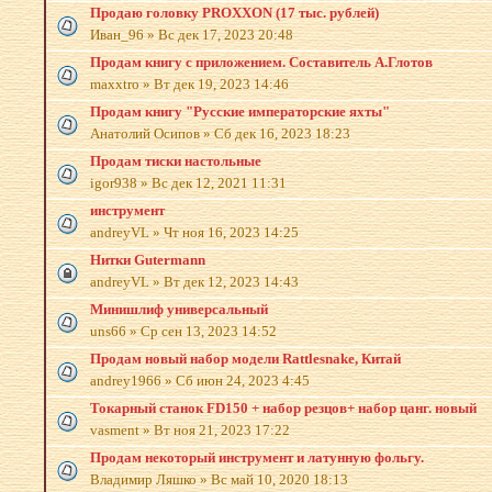
Продаю головку PROXXON (17 тыс. рублей)
Иван_96
»
Вс дек 17, 2023 20:48
Продам книгу с приложением. Составитель А.Глотов
maxxtro
»
Вт дек 19, 2023 14:46
Продам книгу "Русские императорские яхты"
Анатолий Осипов
»
Сб дек 16, 2023 18:23
Продам тиски настольные
igor938
»
Вс дек 12, 2021 11:31
инструмент
andreyVL
»
Чт ноя 16, 2023 14:25
Нитки Gutermann
andreyVL
»
Вт дек 12, 2023 14:43
Минишлиф универсальный
uns66
»
Ср сен 13, 2023 14:52
Продам новый набор модели Rattlesnake, Китай
andrey1966
»
Сб июн 24, 2023 4:45
Токарный станок FD150 + набор резцов+ набор цанг. новый
vasment
»
Вт ноя 21, 2023 17:22
Продам некоторый инструмент и латунную фольгу.
Владимир Ляшко
»
Вс май 10, 2020 18:13