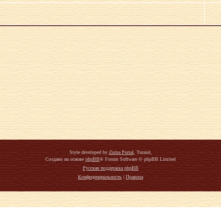
Style developed by
Zuma Portal
, Turaiel,
Создано на основе
phpBB
® Forum Software © phpBB Limited
Русская поддержка phpBB
Конфиденциальность
|
Правила