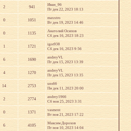
Иван_96
2
941
Пт дек 22, 2023 18:13
maxxtro
0
1051
Вт дек 19, 2023 14:46
Анатолий Осипов
0
1135
Сб дек 16, 2023 18:23
igor938
1
1721
Сб дек 16, 2023 9:56
andreyVL
6
1690
Пт дек 15, 2023 13:39
andreyVL
4
1270
Пт дек 15, 2023 13:35
uns66
14
2753
Пн дек 11, 2023 20:00
andrey1966
2
2774
Сб ноя 25, 2023 3:31
vasment
0
1371
Вт ноя 21, 2023 17:22
Максим Дорохов
6
4105
Пт ноя 10, 2023 14:04