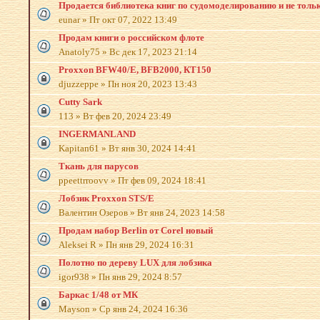
Продается библиотека книг по судомоделированию и не толь
eunar
»
Пт окт 07, 2022 13:49
Продам книги о российском флоте
Anatoly75
»
Вс дек 17, 2023 21:14
Proxxon BFW40/Е, BFB2000, КТ150
djuzzeppe
»
Пн ноя 20, 2023 13:43
Cutty Sark
113
»
Вт фев 20, 2024 23:49
INGERMANLAND
Kapitan61
»
Вт янв 30, 2024 14:41
Ткань для парусов
ppeettrroovv
»
Пт фев 09, 2024 18:41
Лобзик Proxxon STS/E
Валентин Озеров
»
Вт янв 24, 2023 14:58
Продам набор Berlin от Corel новый
Aleksei R
»
Пн янв 29, 2024 16:31
Полотно по дереву LUX для лобзика
igor938
»
Пн янв 29, 2024 8:57
Баркас 1/48 от МК
Mayson
»
Ср янв 24, 2024 16:36