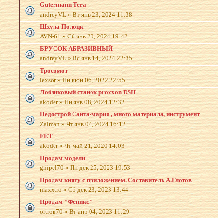
Gutermann Tera
andreyVL
»
Вт янв 23, 2024 11:38
Шхуна Полоцк
AVN-61
»
Сб янв 20, 2024 19:42
БРУСОК АБРАЗИВНЫЙ
andreyVL
»
Вс янв 14, 2024 22:35
Тросомот
lexsor
»
Пн июн 06, 2022 22:55
Лобзиковый станок proxxon DSH
akoder
»
Пн янв 08, 2024 12:32
Недострой Санта-мария , много материала, инструмент
Zalman
»
Чт янв 04, 2024 16:12
FET
akoder
»
Чт май 21, 2020 14:03
Продам модели
gnipel70
»
Пн дек 25, 2023 19:53
Продам книгу с приложением. Составитель А.Глотов
maxxtro
»
Сб дек 23, 2023 13:44
Продам "Феникс"
ortron70
»
Вт апр 04, 2023 11:29