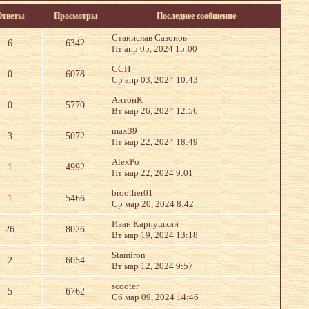
Ответы
Просмотры
Последнее сообщение
Станислав Сазонов
6
6342
Пт апр 05, 2024 15:00
ССП
0
6078
Ср апр 03, 2024 10:43
АнтонК
0
5770
Вт мар 26, 2024 12:56
max39
3
5072
Пт мар 22, 2024 18:49
AlexPo
1
4992
Пт мар 22, 2024 9:01
broother01
1
5466
Ср мар 20, 2024 8:42
Иван Карпушкин
26
8026
Вт мар 19, 2024 13:18
Stamiron
2
6054
Вт мар 12, 2024 9:57
scooter
5
6762
Сб мар 09, 2024 14:46