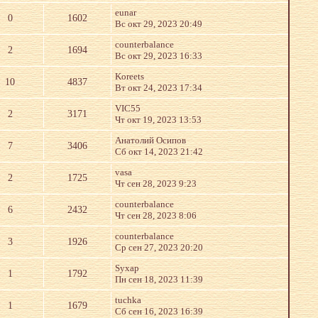
eunar
0
1602
Вс окт 29, 2023 20:49
counterbalance
2
1694
Вс окт 29, 2023 16:33
Koreets
10
4837
Вт окт 24, 2023 17:34
VIC55
2
3171
Чт окт 19, 2023 13:53
Анатолий Осипов
7
3406
Сб окт 14, 2023 21:42
vasa
2
1725
Чт сен 28, 2023 9:23
counterbalance
6
2432
Чт сен 28, 2023 8:06
counterbalance
3
1926
Ср сен 27, 2023 20:20
Syxap
1
1792
Пн сен 18, 2023 11:39
tuchka
1
1679
Сб сен 16, 2023 16:39