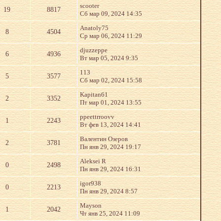
scooter
19
8817
Сб мар 09, 2024 14:35
Anatoly75
8
4504
Ср мар 06, 2024 11:29
djuzzeppe
6
4936
Вт мар 05, 2024 9:35
113
5
3577
Сб мар 02, 2024 15:58
Kapitan61
2
3352
Пт мар 01, 2024 13:55
ppeettrroovv
1
2243
Вт фев 13, 2024 14:41
Валентин Озеров
2
3781
Пн янв 29, 2024 19:17
Aleksei R
0
2498
Пн янв 29, 2024 16:31
igor938
0
2213
Пн янв 29, 2024 8:57
Mayson
1
2042
Чт янв 25, 2024 11:09