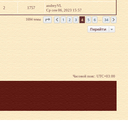
andreyVL
2
1757
Ср сен 06, 2023 15:57
Страница
4
из
34
1
2
3
4
5
6
34
1694 темы
Пред.
След.
…
Перейти
Часовой пояс:
UTC+03:00