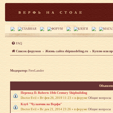
FAQ
Список форумов
Жизнь сайта shipmodeling.ru
Куплю или п
Модератор:
FreeLander
Объявлен
Перевод D. Roberts 18th Century Shipbuilding
Doctor Evil
»
Вт фев 26, 2019 11:23
» в форуме
Общие вопросы
Клуб "Чуланчик на Верфи"
Doctor Evil
»
Вс дек 21, 2014 23:26
» в форуме
Общие вопросы