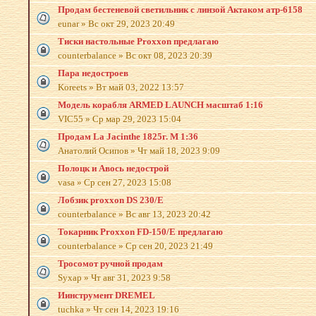
Продам бестеневой светильник с линзой Актаком атр-6158
eunar
»
Вс окт 29, 2023 20:49
Тиски настольные Proxxon предлагаю
counterbalance
»
Вс окт 08, 2023 20:39
Пара недостроев
Koreets
»
Вт май 03, 2022 13:57
Модель корабля ARMED LAUNCH масштаб 1:16
VIC55
»
Ср мар 29, 2023 15:04
Продам La Jacinthe 1825г. М 1:36
Анатолий Осипов
»
Чт май 18, 2023 9:09
Полоцк и Авось недострой
vasa
»
Ср сен 27, 2023 15:08
Лобзик proxxon DS 230/E
counterbalance
»
Вс авг 13, 2023 20:42
Токарник Proxxon FD-150/E предлагаю
counterbalance
»
Ср сен 20, 2023 21:49
Тросомот ручной продам
Syxap
»
Чт авг 31, 2023 9:58
Иинструмент DREMEL
tuchka
»
Чт сен 14, 2023 19:16