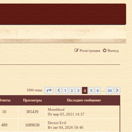
Регистрация
Выход
Страница
4
из
34
1
2
3
4
5
6
34
1694 темы
Пред.
След.
…
Ответы
Просмотры
Последнее сообщение
Morehkod
10
385439
Пт мар 05, 2021 14:37
Doctor Evil
489
1689638
Вт авг 04, 2026 18:40