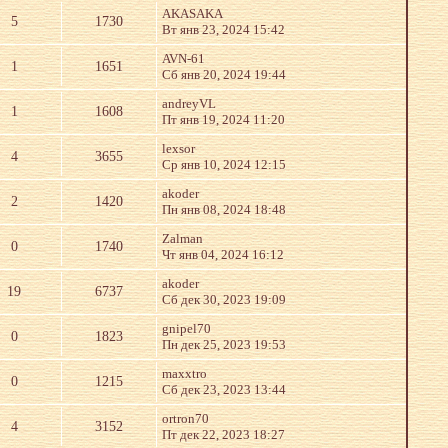
AKASAKA
5
1730
Вт янв 23, 2024 15:42
AVN-61
1
1651
Сб янв 20, 2024 19:44
andreyVL
1
1608
Пт янв 19, 2024 11:20
lexsor
4
3655
Ср янв 10, 2024 12:15
akoder
2
1420
Пн янв 08, 2024 18:48
Zalman
0
1740
Чт янв 04, 2024 16:12
akoder
19
6737
Сб дек 30, 2023 19:09
gnipel70
0
1823
Пн дек 25, 2023 19:53
maxxtro
0
1215
Сб дек 23, 2023 13:44
ortron70
4
3152
Пт дек 22, 2023 18:27