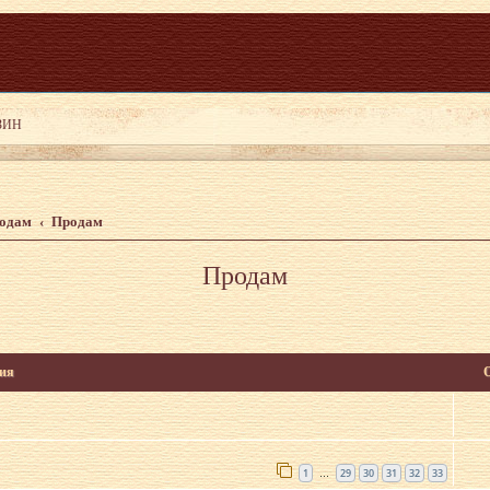
родам
Продам
Продам
ия
1
29
30
31
32
33
…