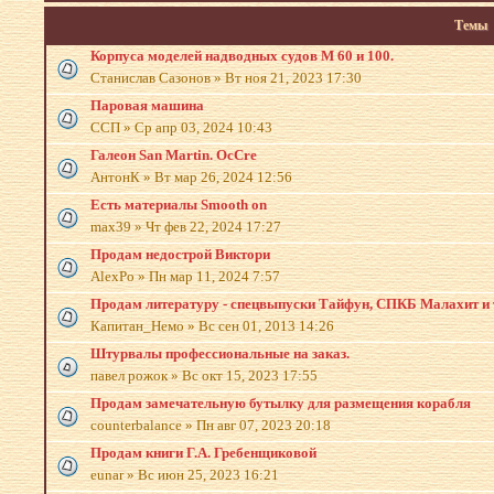
Темы
Корпуса моделей надводных судов М 60 и 100.
Станислав Сазонов
»
Вт ноя 21, 2023 17:30
Паровая машина
ССП
»
Ср апр 03, 2024 10:43
Галеон San Martin. OcCre
АнтонК
»
Вт мар 26, 2024 12:56
Есть материалы Smooth on
max39
»
Чт фев 22, 2024 17:27
Продам недострой Виктори
AlexPo
»
Пн мар 11, 2024 7:57
Продам литературу - спецвыпуски Тайфун, СПКБ Малахит и т
Капитан_Немо
»
Вс сен 01, 2013 14:26
Штурвалы профессиональные на заказ.
павел рожок
»
Вс окт 15, 2023 17:55
Продам замечательную бутылку для размещения корабля
counterbalance
»
Пн авг 07, 2023 20:18
Продам книги Г.А. Гребенщиковой
eunar
»
Вс июн 25, 2023 16:21