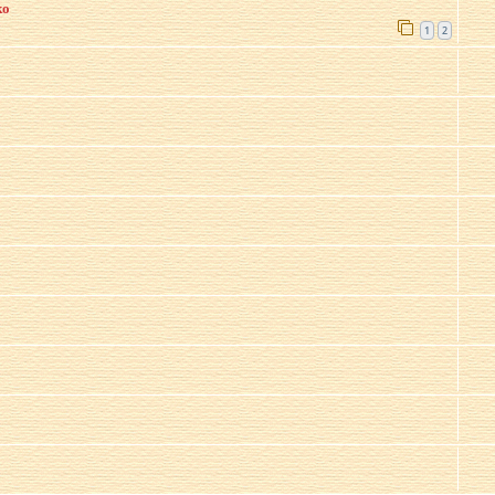
ко
1
2