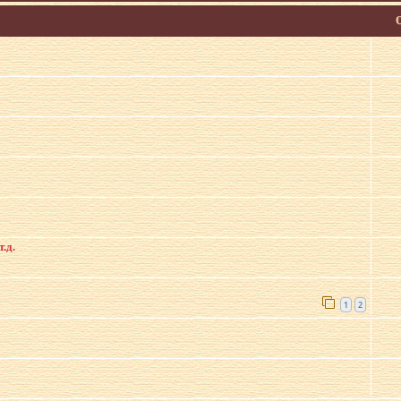
.д.
1
2