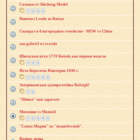
Сампан от Shicheng Model
1
2
3
4
Виновоз Leudo из Китая
Скандал в благородном семействе - MSW vs China
san gabriel от zvezda
Шведская яхта 1770 Китай, как первая модель
1
2
3
Яхта Королева Виктория 1846 г.
1
2
3
4
5
Американская адмиралтейка Raleigh!
1
2
"Hинья" как здрасьте
Милания vs Mamoli
1
2
3
4
5
"Санта Мария" из "поднебесной".
Вопрос цены