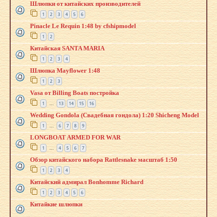
Шлюпки от китайских производителей
1
2
3
4
5
6
Pinacle Le Requin 1:48 by cfshipmodel
1
2
Китайская SANTA MARIA
1
2
3
4
Шлюпка Mayflower 1:48
1
2
3
Vasa от Billing Boats постройка
1
13
14
15
16
…
Wedding Gondola (Свадебная гондола) 1:20 Shicheng Model
1
6
7
8
9
…
LONGBOAT ARMED FOR WAR
1
4
5
6
7
…
Обзор китайского набора Rattlesnake масштаб 1:50
1
2
3
4
Китайский адмирал Bonhomme Richard
1
2
3
4
5
6
Китайкие шлюпки