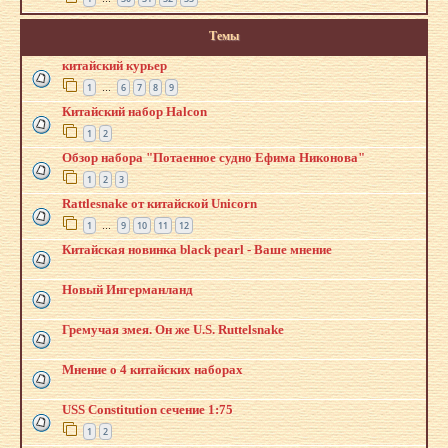
Темы
китайский курьер
1
6
7
8
9
…
Китайский набор Halcon
1
2
Обзор набора "Потаенное судно Ефима Никонова"
1
2
3
Rattlesnake от китайской Unicorn
1
9
10
11
12
…
Китайская новинка black pearl - Ваше мнение
Новый Ингерманланд
Гремучая змея. Он же U.S. Ruttelsnake
Мнение о 4 китайских наборах
USS Constitution сечение 1:75
1
2