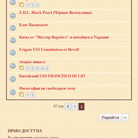
1
2
3
Z.H.L. Black Pearl (Чёрная Жемчужина)
Блог Вконтакте
Киты от "Мастер-Корабел" и китайцев в Украине
Frigate USS Constitution от Revell
сборка пинаса
1
2
3
4
5
Китайский SAN FRANCISCO III 1:85
Философия на свободную тему
1
2
1
2
97 тем
Пред.
Перейти
ПРАВА ДОСТУПА
Вы
не можете
начинать темы