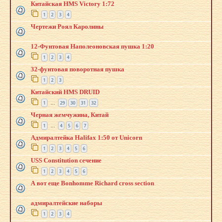
Китайская HMS Victory 1:72
1
2
3
4
Чертежи Роял Каролины
12-Фунтовая Наполеоновская пушка 1:20
1
2
3
4
32-фунтовая поворотная пушка
1
2
3
Китайский HMS DRUID
1
29
30
31
32
…
Черная жемчужина, Китай
1
4
5
6
7
…
Адмиралтейка Halifax 1:50 от Unicorn
1
2
3
4
5
6
USS Constitution сечение
1
2
3
4
5
6
А вот еще Bonhomme Richard cross section
адмиралтейские наборы
1
2
3
4