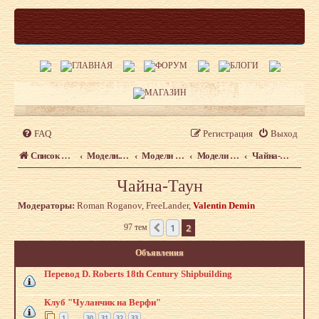
FAQ
Регистрация
Выход
Список форумов
Модели. Форум моделистов сайта shipmodeling.ru
Модели из наборов. Что, где, когда.
Модели из наборов
Чайна-Таун
Чайна-Таун
Модераторы:
Roman Roganov
,
FreeLander
,
Valentin Demin
1
2
97 тем
Пред.
Объявления
Перевод D. Roberts 18th Century Shipbuilding
Клуб "Чуланчик на Верфи"
1
30
31
32
33
…