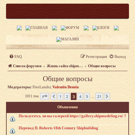
FAQ
Регистрация
Выход
Список форумов
Жизнь сайта shipmodeling.ru
Общие вопросы
Общие вопросы
Модераторы:
FreeLander
,
Valentin Demin
Страница
3
из
21
1
2
3
4
5
21
1011 тем
Пред.
След.
…
Объявления
Пользуетесь ли вы галереей https://gallery.shipmodeling.ru/ ?
Перевод D. Roberts 18th Century Shipbuilding