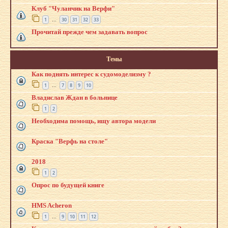
Клуб "Чуланчик на Верфи"
1
30
31
32
33
…
Прочитай прежде чем задавать вопрос
Темы
Как поднять интерес к судомоделизму ?
1
7
8
9
10
…
Владислав Ждан в больнице
1
2
Необходима помощь, ищу автора модели
Краска "Верфь на столе"
2018
1
2
Опрос по будущей книге
HMS Acheron
1
9
10
11
12
…