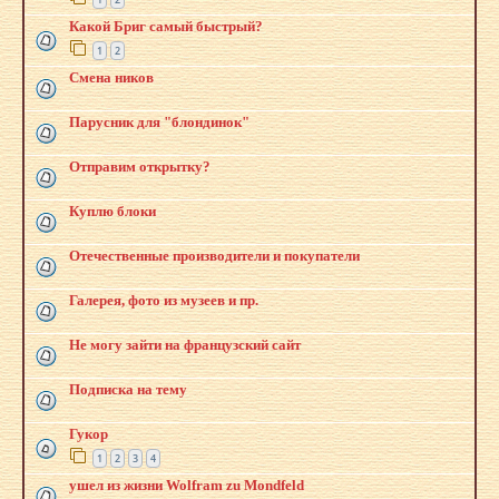
Какой Бриг самый быстрый?
1
2
Смена ников
Парусник для "блондинок"
Отправим открытку?
Куплю блоки
Отечественные производители и покупатели
Галерея, фото из музеев и пр.
Не могу зайти на французский сайт
Подписка на тему
Гукор
1
2
3
4
ушел из жизни Wolfram zu Mondfeld