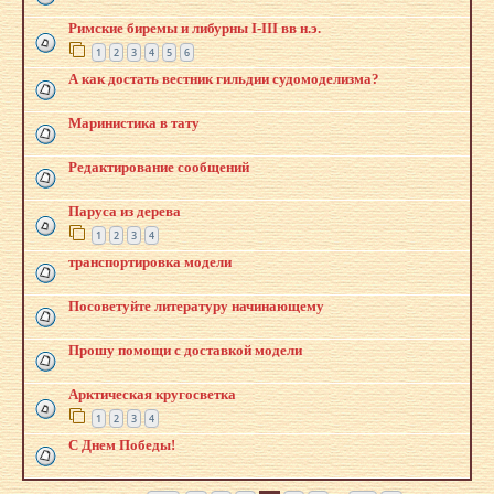
Римские биремы и либурны I-III вв н.э.
1
2
3
4
5
6
А как достать вестник гильдии судомоделизма?
Маринистика в тату
Редактирование сообщений
Паруса из дерева
1
2
3
4
транспортировка модели
Посоветуйте литературу начинающему
Прошу помощи с доставкой модели
Арктическая кругосветка
1
2
3
4
С Днем Победы!