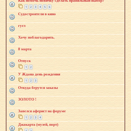
Как помочь новичку сделать правильный выбор?
1
2
3
4
5
6
Судостроители в кино
гугл
Хочу поблагодарить.
8 марта
Отпуск
1
2
У Ждана день рождения
1
2
3
Откуда берутся заказы
ЗОЛОТО !
Завелся аферист на форуме
1
2
3
4
Джакарта (музей, порт)
1
2