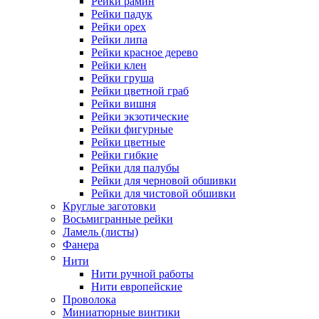
Рейки рамин
Рейки падук
Рейки орех
Рейки липа
Рейки красное дерево
Рейки клен
Рейки груша
Рейки цветной граб
Рейки вишня
Рейки экзотические
Рейки фигурные
Рейки цветные
Рейки гибкие
Рейки для палубы
Рейки для черновой обшивки
Рейки для чистовой обшивки
Круглые заготовки
Восьмигранные рейки
Ламель (листы)
Фанера
Нити
Нити ручной работы
Нити европейские
Проволока
Миниатюрные винтики