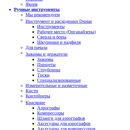
Якоря
Ручные инструменты
Мы рекомендуем
Инструмент и расходники Dspiae
Инструменты
Рабочее место (Органайзеры)
Сверла и боры
Шкурники и надфиля
Для начала
Зажимы и держатели
Зажимы
Пинцеты
Струбцины
Тиски
Специализированные
Измерительные и разметочные
Кисти
Контейнеры
Красящие
Аэрографы
Компрессоры
Шланги для аэрографов
Аксесуары для аэрографов
Аксесуары для компрессоров