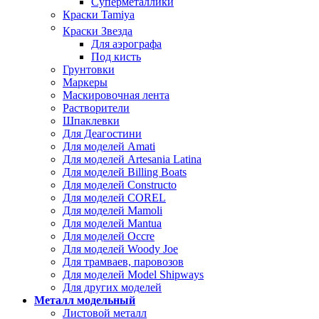
Суперметаллики
Краски Tamiya
Краски Звезда
Для аэрографа
Под кисть
Грунтовки
Маркеры
Маскировочная лента
Растворители
Шпаклевки
Для Деагостини
Для моделей Amati
Для моделей Artesania Latina
Для моделей Billing Boats
Для моделей Constructo
Для моделей COREL
Для моделей Mamoli
Для моделей Mantua
Для моделей Occre
Для моделей Woody Joe
Для трамваев, паровозов
Для моделей Model Shipways
Для других моделей
Металл модельный
Листовой металл