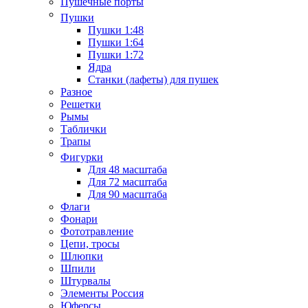
Пушечные порты
Пушки
Пушки 1:48
Пушки 1:64
Пушки 1:72
Ядра
Станки (лафеты) для пушек
Разное
Решетки
Рымы
Таблички
Трапы
Фигурки
Для 48 масштаба
Для 72 масштаба
Для 90 масштаба
Флаги
Фонари
Фототравление
Цепи, тросы
Шлюпки
Шпили
Штурвалы
Элементы Россия
Юферсы