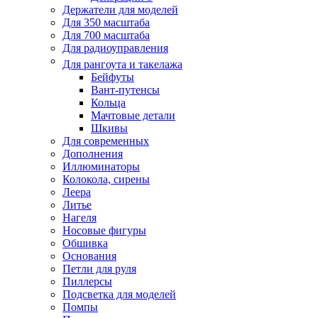
Держатели для моделей
Для 350 масштаба
Для 700 масштаба
Для радиоуправления
Для рангоута и такелажа
Бейфуты
Вант-путенсы
Кольца
Мачтовые детали
Шкивы
Для современных
Дополнения
Иллюминаторы
Колокола, сирены
Леера
Литье
Нагеля
Носовые фигуры
Обшивка
Основания
Петли для руля
Пиллерсы
Подсветка для моделей
Помпы