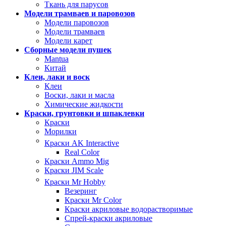
Ткань для парусов
Модели трамваев и паровозов
Модели паровозов
Модели трамваев
Модели карет
Сборные модели пушек
Mantua
Китай
Клеи, лаки и воск
Клеи
Воски, лаки и масла
Химические жидкости
Краски, грунтовки и шпаклевки
Краски
Морилки
Краски AK Interactive
Real Color
Краски Ammo Mig
Краски JIM Scale
Краски Mr Hobby
Везеринг
Краски Mr Color
Краски акриловые водорастворимые
Спрей-краски акриловые