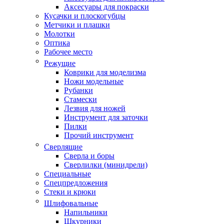
Аксесуары для покраски
Кусачки и плоскогубцы
Метчики и плашки
Молотки
Оптика
Рабочее место
Режущие
Коврики для моделизма
Ножи модельные
Рубанки
Стамески
Лезвия для ножей
Инструмент для заточки
Пилки
Прочий инструмент
Сверлящие
Сверла и боры
Сверлилки (минидрели)
Специальные
Спецпредложения
Стеки и крюки
Шлифовальные
Напильники
Шкурники