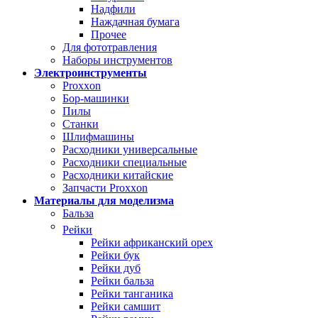
Надфили
Наждачная бумага
Прочее
Для фототравления
Наборы инструментов
Электроинструменты
Proxxon
Бор-машинки
Пилы
Станки
Шлифмашины
Расходники универсальные
Расходники специальные
Расходники китайские
Запчасти Proxxon
Материалы для моделизма
Бальза
Рейки
Рейки африканский орех
Рейки бук
Рейки дуб
Рейки бальза
Рейки танганика
Рейки самшит