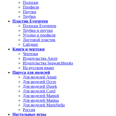
Полоски
Профиля
Прутки
Трубки
Пластик Evergreen
Полоски Evergreen
Трубки и прутки
Уголки и профиля
Листовой пластик
Сайдинг
Книги и чертежи
Чертежи
Издательства Ancre
Издательства Seawatchbooks
На русском языке
Паруса для моделей
Для моделей Amati
Для моделей Occre
Для моделей Dusek
Для моделей Corel
Для моделей Mamoli
Для моделей Mantua
Для моделей MarisStella
Россия
Настольные игры