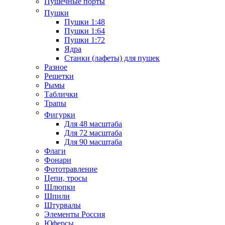
Пушечные порты
Пушки
Пушки 1:48
Пушки 1:64
Пушки 1:72
Ядра
Станки (лафеты) для пушек
Разное
Решетки
Рымы
Таблички
Трапы
Фигурки
Для 48 масштаба
Для 72 масштаба
Для 90 масштаба
Флаги
Фонари
Фототравление
Цепи, тросы
Шлюпки
Шпили
Штурвалы
Элементы Россия
Юферсы