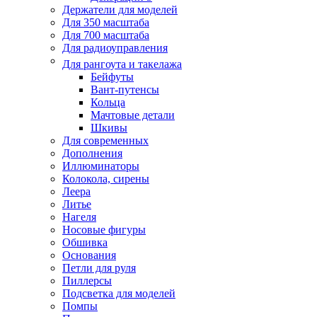
Держатели для моделей
Для 350 масштаба
Для 700 масштаба
Для радиоуправления
Для рангоута и такелажа
Бейфуты
Вант-путенсы
Кольца
Мачтовые детали
Шкивы
Для современных
Дополнения
Иллюминаторы
Колокола, сирены
Леера
Литье
Нагеля
Носовые фигуры
Обшивка
Основания
Петли для руля
Пиллерсы
Подсветка для моделей
Помпы