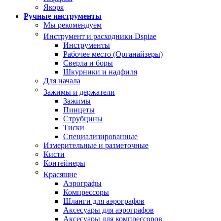
Якоря
Ручные инструменты
Мы рекомендуем
Инструмент и расходники Dspiae
Инструменты
Рабочее место (Органайзеры)
Сверла и боры
Шкурники и надфиля
Для начала
Зажимы и держатели
Зажимы
Пинцеты
Струбцины
Тиски
Специализированные
Измерительные и разметочные
Кисти
Контейнеры
Красящие
Аэрографы
Компрессоры
Шланги для аэрографов
Аксесуары для аэрографов
Аксесуары для компрессоров