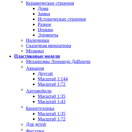
Керамические строения
Дома
Замки
Исторические строения
Разное
Церкви
Элементы
Наличники
Сказочная миниатюра
Мозаики
Пластиковые модели
Механизмы Леонардо ДаВинчи
Авиация
Другой
Масштаб 1:144
Масштаб 1:72
Автомобили
Масштаб 1:35
Масштаб 1:43
Бронетехника
Масштаб 1:35
Масштаб 1:72
Для детей
Фигурки