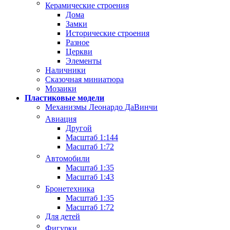
Керамические строения
Дома
Замки
Исторические строения
Разное
Церкви
Элементы
Наличники
Сказочная миниатюра
Мозаики
Пластиковые модели
Механизмы Леонардо ДаВинчи
Авиация
Другой
Масштаб 1:144
Масштаб 1:72
Автомобили
Масштаб 1:35
Масштаб 1:43
Бронетехника
Масштаб 1:35
Масштаб 1:72
Для детей
Фигурки