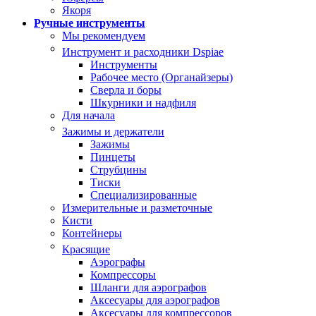
Якоря
Ручные инструменты
Мы рекомендуем
Инструмент и расходники Dspiae
Инструменты
Рабочее место (Органайзеры)
Сверла и боры
Шкурники и надфиля
Для начала
Зажимы и держатели
Зажимы
Пинцеты
Струбцины
Тиски
Специализированные
Измерительные и разметочные
Кисти
Контейнеры
Красящие
Аэрографы
Компрессоры
Шланги для аэрографов
Аксесуары для аэрографов
Аксесуары для компрессоров