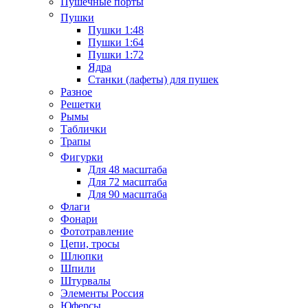
Пушечные порты
Пушки
Пушки 1:48
Пушки 1:64
Пушки 1:72
Ядра
Станки (лафеты) для пушек
Разное
Решетки
Рымы
Таблички
Трапы
Фигурки
Для 48 масштаба
Для 72 масштаба
Для 90 масштаба
Флаги
Фонари
Фототравление
Цепи, тросы
Шлюпки
Шпили
Штурвалы
Элементы Россия
Юферсы