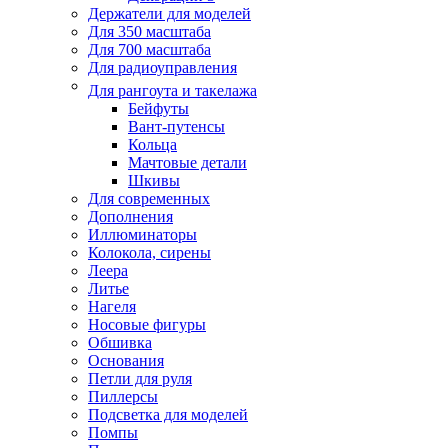
Держатели для моделей
Для 350 масштаба
Для 700 масштаба
Для радиоуправления
Для рангоута и такелажа
Бейфуты
Вант-путенсы
Кольца
Мачтовые детали
Шкивы
Для современных
Дополнения
Иллюминаторы
Колокола, сирены
Леера
Литье
Нагеля
Носовые фигуры
Обшивка
Основания
Петли для руля
Пиллерсы
Подсветка для моделей
Помпы