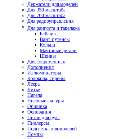
Держатели для моделей
Для 350 масштаба
Для 700 масштаба
Для радиоуправления
Для рангоута и такелажа
Бейфуты
Вант-путенсы
Кольца
Мачтовые детали
Шкивы
Для современных
Дополнения
Иллюминаторы
Колокола, сирены
Леера
Литье
Нагеля
Носовые фигуры
Обшивка
Основания
Петли для руля
Пиллерсы
Подсветка для моделей
Помпы