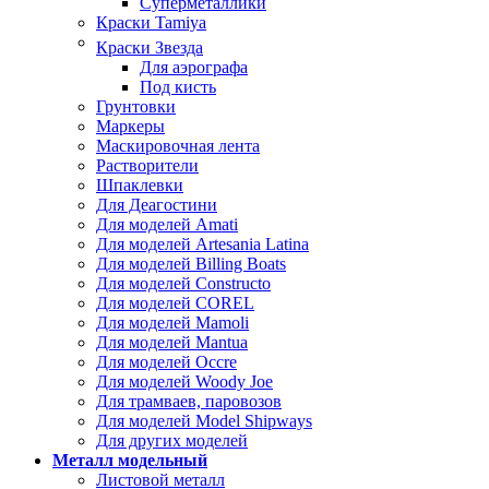
Суперметаллики
Краски Tamiya
Краски Звезда
Для аэрографа
Под кисть
Грунтовки
Маркеры
Маскировочная лента
Растворители
Шпаклевки
Для Деагостини
Для моделей Amati
Для моделей Artesania Latina
Для моделей Billing Boats
Для моделей Constructo
Для моделей COREL
Для моделей Mamoli
Для моделей Mantua
Для моделей Occre
Для моделей Woody Joe
Для трамваев, паровозов
Для моделей Model Shipways
Для других моделей
Металл модельный
Листовой металл