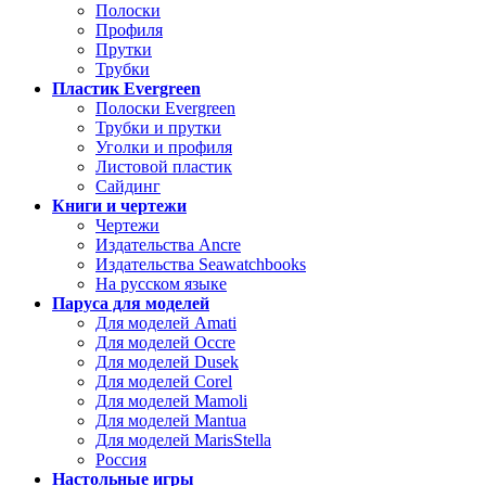
Полоски
Профиля
Прутки
Трубки
Пластик Evergreen
Полоски Evergreen
Трубки и прутки
Уголки и профиля
Листовой пластик
Сайдинг
Книги и чертежи
Чертежи
Издательства Ancre
Издательства Seawatchbooks
На русском языке
Паруса для моделей
Для моделей Amati
Для моделей Occre
Для моделей Dusek
Для моделей Corel
Для моделей Mamoli
Для моделей Mantua
Для моделей MarisStella
Россия
Настольные игры