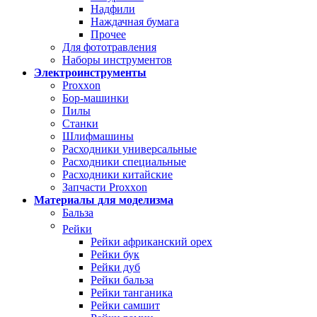
Надфили
Наждачная бумага
Прочее
Для фототравления
Наборы инструментов
Электроинструменты
Proxxon
Бор-машинки
Пилы
Станки
Шлифмашины
Расходники универсальные
Расходники специальные
Расходники китайские
Запчасти Proxxon
Материалы для моделизма
Бальза
Рейки
Рейки африканский орех
Рейки бук
Рейки дуб
Рейки бальза
Рейки танганика
Рейки самшит