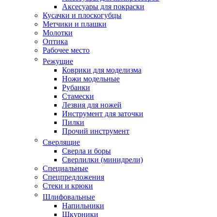
Аксесуары для покраски
Кусачки и плоскогубцы
Метчики и плашки
Молотки
Оптика
Рабочее место
Режущие
Коврики для моделизма
Ножи модельные
Рубанки
Стамески
Лезвия для ножей
Инструмент для заточки
Пилки
Прочий инструмент
Сверлящие
Сверла и боры
Сверлилки (минидрели)
Специальные
Спецпредложения
Стеки и крюки
Шлифовальные
Напильники
Шкурники