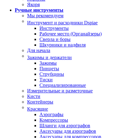
Якоря
Ручные инструменты
Мы рекомендуем
Инструмент и расходники Dspiae
Инструменты
Рабочее место (Органайзеры)
Сверла и боры
Шкурники и надфиля
Для начала
Зажимы и держатели
Зажимы
Пинцеты
Струбцины
Тиски
Специализированные
Измерительные и разметочные
Кисти
Контейнеры
Красящие
Аэрографы
Компрессоры
Шланги для аэрографов
Аксесуары для аэрографов
Аксесуары для компрессоров