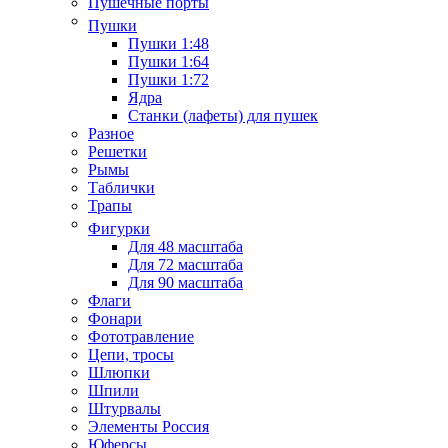
Пушечные порты
Пушки
Пушки 1:48
Пушки 1:64
Пушки 1:72
Ядра
Станки (лафеты) для пушек
Разное
Решетки
Рымы
Таблички
Трапы
Фигурки
Для 48 масштаба
Для 72 масштаба
Для 90 масштаба
Флаги
Фонари
Фототравление
Цепи, тросы
Шлюпки
Шпили
Штурвалы
Элементы Россия
Юферсы