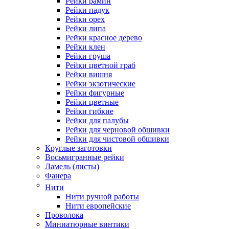
Рейки рамин
Рейки падук
Рейки орех
Рейки липа
Рейки красное дерево
Рейки клен
Рейки груша
Рейки цветной граб
Рейки вишня
Рейки экзотические
Рейки фигурные
Рейки цветные
Рейки гибкие
Рейки для палубы
Рейки для черновой обшивки
Рейки для чистовой обшивки
Круглые заготовки
Восьмигранные рейки
Ламель (листы)
Фанера
Нити
Нити ручной работы
Нити европейские
Проволока
Миниатюрные винтики