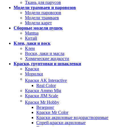
Ткань для парусов
Модели трамваев и паровозов
Модели паровозов
Модели трамваев
Модели карет
Сборные модели пушек
Mantua
Китай
Клеи, лаки и воск
Клеи
Воски, лаки и масла
Химические жидкости
Краски, грунтовки и шпаклевки
Краски
Морилки
Краски AK Interactive
Real Color
Краски Ammo Mig
Краски JIM Scale
Краски Mr Hobby
Везеринг
Краски Mr Color
Краски акриловые водорастворимые
Спрей-краски акриловые