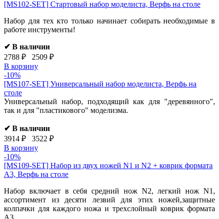
[MS102-SET]
Стартовый набор моделиста, Верфь на столе
Набор для тех кто только начинает собирать необходимые в
работе инструменты!
✔ В наличии
2788 ₽
2509 ₽
В корзину
-10%
[MS107-SET]
Универсальный набор моделиста, Верфь на
столе
Универсальный набор, подходящий как для "деревянного",
так и для "пластикового" моделизма.
✔ В наличии
3914 ₽
3522 ₽
В корзину
-10%
[MS109-SET]
Набор из двух ножей N1 и N2 + коврик формата
А3, Верфь на столе
Набор включает в себя средний нож N2, легкий нож N1,
ассортимент из десяти лезвий для этих ножей,защитные
колпачки для каждого ножа и трехслойный коврик формата
А3.