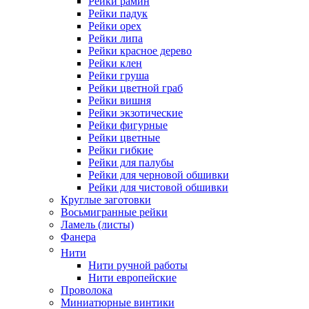
Рейки рамин
Рейки падук
Рейки орех
Рейки липа
Рейки красное дерево
Рейки клен
Рейки груша
Рейки цветной граб
Рейки вишня
Рейки экзотические
Рейки фигурные
Рейки цветные
Рейки гибкие
Рейки для палубы
Рейки для черновой обшивки
Рейки для чистовой обшивки
Круглые заготовки
Восьмигранные рейки
Ламель (листы)
Фанера
Нити
Нити ручной работы
Нити европейские
Проволока
Миниатюрные винтики