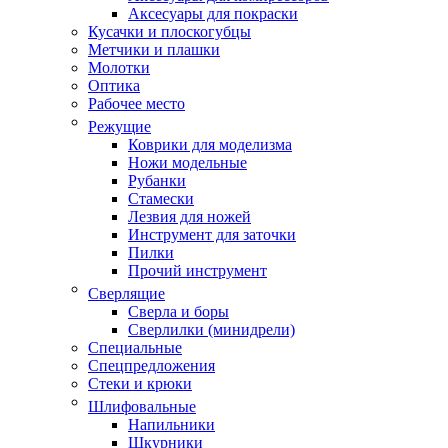
Аксесуары для покраски
Кусачки и плоскогубцы
Метчики и плашки
Молотки
Оптика
Рабочее место
Режущие
Коврики для моделизма
Ножи модельные
Рубанки
Стамески
Лезвия для ножей
Инструмент для заточки
Пилки
Прочий инструмент
Сверлящие
Сверла и боры
Сверлилки (минидрели)
Специальные
Спецпредложения
Стеки и крюки
Шлифовальные
Напильники
Шкурники