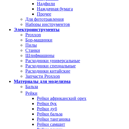
Надфили
Наждачная бумага
Прочее
Для фототравления
Наборы инструментов
Электроинструменты
Proxxon
Бор-машинки
Пилы
Станки
Шлифмашины
Расходники универсальные
Расходники специальные
Расходники китайские
Запчасти Proxxon
Материалы для моделизма
Бальза
Рейки
Рейки африканский орех
Рейки бук
Рейки дуб
Рейки бальза
Рейки танганика
Рейки самшит