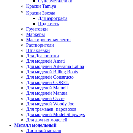
Суперметаллики
Краски Tamiya
Краски Звезда
Для аэрографа
Под кисть
Грунтовки
Маркеры
Маскировочная лента
Растворители
Шпаклевки
Для Деагостини
Для моделей Amati
Для моделей Artesania Latina
Для моделей Billing Boats
Для моделей Constructo
Для моделей COREL
Для моделей Mamoli
Для моделей Mantua
Для моделей Occre
Для моделей Woody Joe
Для трамваев, паровозов
Для моделей Model Shipways
Для других моделей
Металл модельный
Листовой металл