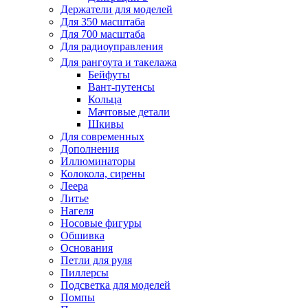
Держатели для моделей
Для 350 масштаба
Для 700 масштаба
Для радиоуправления
Для рангоута и такелажа
Бейфуты
Вант-путенсы
Кольца
Мачтовые детали
Шкивы
Для современных
Дополнения
Иллюминаторы
Колокола, сирены
Леера
Литье
Нагеля
Носовые фигуры
Обшивка
Основания
Петли для руля
Пиллерсы
Подсветка для моделей
Помпы