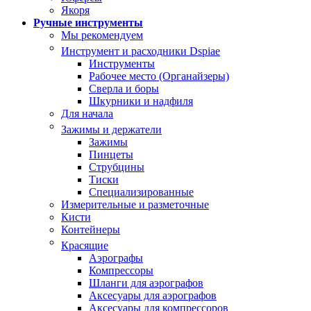
Якоря
Ручные инструменты
Мы рекомендуем
Инструмент и расходники Dspiae
Инструменты
Рабочее место (Органайзеры)
Сверла и боры
Шкурники и надфиля
Для начала
Зажимы и держатели
Зажимы
Пинцеты
Струбцины
Тиски
Специализированные
Измерительные и разметочные
Кисти
Контейнеры
Красящие
Аэрографы
Компрессоры
Шланги для аэрографов
Аксесуары для аэрографов
Аксесуары для компрессоров