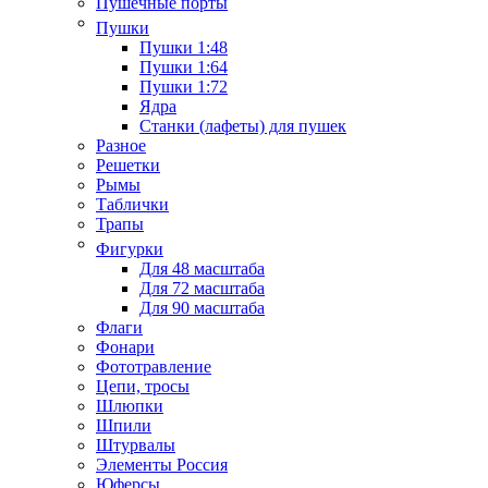
Пушечные порты
Пушки
Пушки 1:48
Пушки 1:64
Пушки 1:72
Ядра
Станки (лафеты) для пушек
Разное
Решетки
Рымы
Таблички
Трапы
Фигурки
Для 48 масштаба
Для 72 масштаба
Для 90 масштаба
Флаги
Фонари
Фототравление
Цепи, тросы
Шлюпки
Шпили
Штурвалы
Элементы Россия
Юферсы