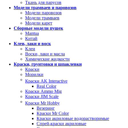
Ткань для парусов
Модели трамваев и паровозов
Модели паровозов
Модели трамваев
Модели карет
Сборные модели пушек
Mantua
Китай
Клеи, лаки и воск
Клеи
Воски, лаки и масла
Химические жидкости
Краски, грунтовки и шпаклевки
Краски
Морилки
Краски AK Interactive
Real Color
Краски Ammo Mig
Краски JIM Scale
Краски Mr Hobby
Везеринг
Краски Mr Color
Краски акриловые водорастворимые
Спрей-краски акриловые