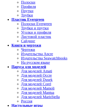
Полоски
Профиля
Прутки
Трубки
Пластик Evergreen
Полоски Evergreen
Трубки и прутки
Уголки и профиля
Листовой пластик
Сайдинг
Книги и чертежи
Чертежи
Издательства Ancre
Издательства Seawatchbooks
На русском языке
Паруса для моделей
Для моделей Amati
Для моделей Occre
Для моделей Dusek
Для моделей Corel
Для моделей Mamoli
Для моделей Mantua
Для моделей MarisStella
Россия
Настольные игры