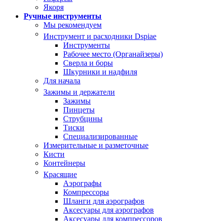
Якоря
Ручные инструменты
Мы рекомендуем
Инструмент и расходники Dspiae
Инструменты
Рабочее место (Органайзеры)
Сверла и боры
Шкурники и надфиля
Для начала
Зажимы и держатели
Зажимы
Пинцеты
Струбцины
Тиски
Специализированные
Измерительные и разметочные
Кисти
Контейнеры
Красящие
Аэрографы
Компрессоры
Шланги для аэрографов
Аксесуары для аэрографов
Аксесуары для компрессоров