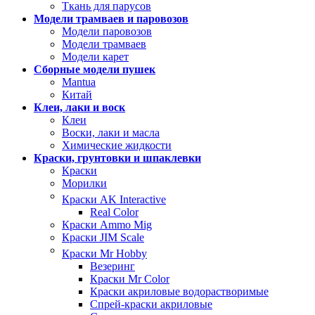
Ткань для парусов
Модели трамваев и паровозов
Модели паровозов
Модели трамваев
Модели карет
Сборные модели пушек
Mantua
Китай
Клеи, лаки и воск
Клеи
Воски, лаки и масла
Химические жидкости
Краски, грунтовки и шпаклевки
Краски
Морилки
Краски AK Interactive
Real Color
Краски Ammo Mig
Краски JIM Scale
Краски Mr Hobby
Везеринг
Краски Mr Color
Краски акриловые водорастворимые
Спрей-краски акриловые