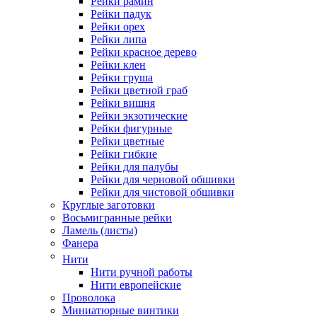
Рейки рамин
Рейки падук
Рейки орех
Рейки липа
Рейки красное дерево
Рейки клен
Рейки груша
Рейки цветной граб
Рейки вишня
Рейки экзотические
Рейки фигурные
Рейки цветные
Рейки гибкие
Рейки для палубы
Рейки для черновой обшивки
Рейки для чистовой обшивки
Круглые заготовки
Восьмигранные рейки
Ламель (листы)
Фанера
Нити
Нити ручной работы
Нити европейские
Проволока
Миниатюрные винтики