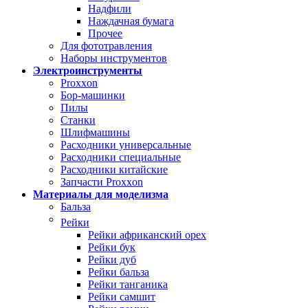
Надфили
Наждачная бумага
Прочее
Для фототравления
Наборы инструментов
Электроинструменты
Proxxon
Бор-машинки
Пилы
Станки
Шлифмашины
Расходники универсальные
Расходники специальные
Расходники китайские
Запчасти Proxxon
Материалы для моделизма
Бальза
Рейки
Рейки африканский орех
Рейки бук
Рейки дуб
Рейки бальза
Рейки танганика
Рейки самшит