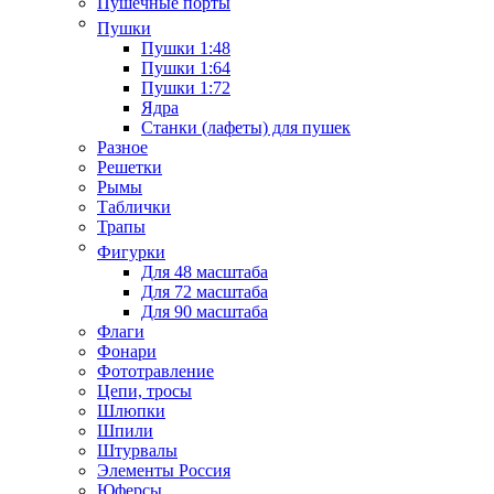
Пушечные порты
Пушки
Пушки 1:48
Пушки 1:64
Пушки 1:72
Ядра
Станки (лафеты) для пушек
Разное
Решетки
Рымы
Таблички
Трапы
Фигурки
Для 48 масштаба
Для 72 масштаба
Для 90 масштаба
Флаги
Фонари
Фототравление
Цепи, тросы
Шлюпки
Шпили
Штурвалы
Элементы Россия
Юферсы