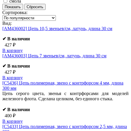
смола
Сортировка:
Вид:
[AM436002]
Цепь 10,5 звеньев/см, латунь, длина 30 см
✔ В наличии
427 ₽
В корзину
[AM436003]
Цепь 7 звеньев/см, латунь, длина 30 см
✔ В наличии
427 ₽
В корзину
[C5436]
Цепь полимерная, звено с контрфорсом 4 мм, длина
300 мм
Цепь серого цвета, звенья с контрфорсами для моделей
железного флота. Сделана целиком, без единого стыка.
✔ В наличии
400 ₽
В корзину
[C5433]
Цепь полимерная, звено с контрфорсом 2,5 мм, длина