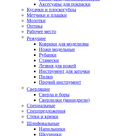
Аксесуары для покраски
Кусачки и плоскогубцы
Метчики и плашки
Молотки
Оптика
Рабочее место
Режущие
Коврики для моделизма
Ножи модельные
Рубанки
Стамески
Лезвия для ножей
Инструмент для заточки
Пилки
Прочий инструмент
Сверлящие
Сверла и боры
Сверлилки (минидрели)
Специальные
Спецпредложения
Стеки и крюки
Шлифовальные
Напильники
Шкурники