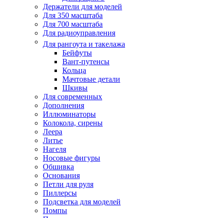
Держатели для моделей
Для 350 масштаба
Для 700 масштаба
Для радиоуправления
Для рангоута и такелажа
Бейфуты
Вант-путенсы
Кольца
Мачтовые детали
Шкивы
Для современных
Дополнения
Иллюминаторы
Колокола, сирены
Леера
Литье
Нагеля
Носовые фигуры
Обшивка
Основания
Петли для руля
Пиллерсы
Подсветка для моделей
Помпы