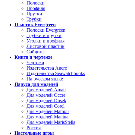
Полоски
Профиля
Прутки
Трубки
Пластик Evergreen
Полоски Evergreen
Трубки и прутки
Уголки и профиля
Листовой пластик
Сайдинг
Книги и чертежи
Чертежи
Издательства Ancre
Издательства Seawatchbooks
На русском языке
Паруса для моделей
Для моделей Amati
Для моделей Occre
Для моделей Dusek
Для моделей Corel
Для моделей Mamoli
Для моделей Mantua
Для моделей MarisStella
Россия
Настольные игры