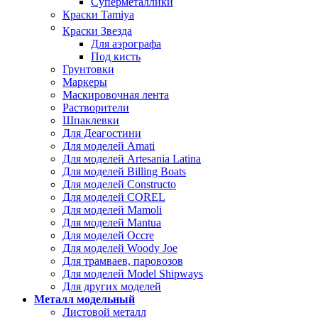
Суперметаллики
Краски Tamiya
Краски Звезда
Для аэрографа
Под кисть
Грунтовки
Маркеры
Маскировочная лента
Растворители
Шпаклевки
Для Деагостини
Для моделей Amati
Для моделей Artesania Latina
Для моделей Billing Boats
Для моделей Constructo
Для моделей COREL
Для моделей Mamoli
Для моделей Mantua
Для моделей Occre
Для моделей Woody Joe
Для трамваев, паровозов
Для моделей Model Shipways
Для других моделей
Металл модельный
Листовой металл