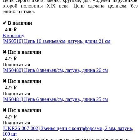
Цепь серого цвета, звенья круглые, для моделей парусников
второй половины XIX века. Цепь сделана целиком, без
единого стыка.
✔ В наличии
400 ₽
В корзину
[MS0516]
Цепь 16 звеньев/см, латунь, длина 21 см
✖ Нет в наличии
427 ₽
Подписаться
[MS0480]
Цепь 8 звеньев/см, латунь, длина 26 см
✖ Нет в наличии
427 ₽
Подписаться
[MS0481]
Цепь 6 звеньев/см, латунь, длина 25 см
✖ Нет в наличии
427 ₽
Подписаться
[UKR26-007-002]
Звенья цепи с контрфорсами, 2 мм, латунь,
100 шт
Набор фототравленных звеньев для изготовления цепочки.