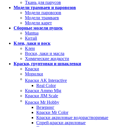
Ткань для парусов
Модели трамваев и паровозов
Модели паровозов
Модели трамваев
Модели карет
Сборные модели пушек
Mantua
Китай
Клеи, лаки и воск
Клеи
Воски, лаки и масла
Химические жидкости
Краски, грунтовки и шпаклевки
Краски
Морилки
Краски AK Interactive
Real Color
Краски Ammo Mig
Краски JIM Scale
Краски Mr Hobby
Везеринг
Краски Mr Color
Краски акриловые водорастворимые
Спрей-краски акриловые