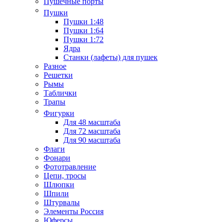
Пушечные порты
Пушки
Пушки 1:48
Пушки 1:64
Пушки 1:72
Ядра
Станки (лафеты) для пушек
Разное
Решетки
Рымы
Таблички
Трапы
Фигурки
Для 48 масштаба
Для 72 масштаба
Для 90 масштаба
Флаги
Фонари
Фототравление
Цепи, тросы
Шлюпки
Шпили
Штурвалы
Элементы Россия
Юферсы