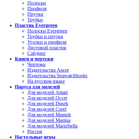
Полоски
Профиля
Прутки
Трубки
Пластик Evergreen
Полоски Evergreen
Трубки и прутки
Уголки и профиля
Листовой пластик
Сайдинг
Книги и чертежи
Чертежи
Издательства Ancre
Издательства Seawatchbooks
На русском языке
Паруса для моделей
Для моделей Amati
Для моделей Occre
Для моделей Dusek
Для моделей Corel
Для моделей Mamoli
Для моделей Mantua
Для моделей MarisStella
Россия
Настольные игры