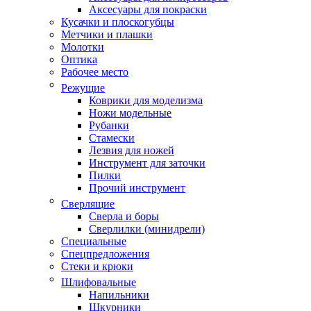
Аксесуары для покраски
Кусачки и плоскогубцы
Метчики и плашки
Молотки
Оптика
Рабочее место
Режущие
Коврики для моделизма
Ножи модельные
Рубанки
Стамески
Лезвия для ножей
Инструмент для заточки
Пилки
Прочий инструмент
Сверлящие
Сверла и боры
Сверлилки (минидрели)
Специальные
Спецпредложения
Стеки и крюки
Шлифовальные
Напильники
Шкурники