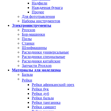
Надфили
Наждачная бумага
Прочее
Для фототравления
Наборы инструментов
Электроинструменты
Proxxon
Бор-машинки
Пилы
Станки
Шлифмашины
Расходники универсальные
Расходники специальные
Расходники китайские
Запчасти Proxxon
Материалы для моделизма
Бальза
Рейки
Рейки африканский орех
Рейки бук
Рейки дуб
Рейки бальза
Рейки танганика
Рейки самшит