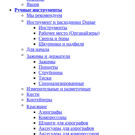
Якоря
Ручные инструменты
Мы рекомендуем
Инструмент и расходники Dspiae
Инструменты
Рабочее место (Органайзеры)
Сверла и боры
Шкурники и надфиля
Для начала
Зажимы и держатели
Зажимы
Пинцеты
Струбцины
Тиски
Специализированные
Измерительные и разметочные
Кисти
Контейнеры
Красящие
Аэрографы
Компрессоры
Шланги для аэрографов
Аксесуары для аэрографов
Аксесуары для компрессоров