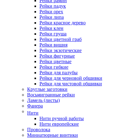
Рейки рамин
Рейки падук
Рейки орех
Рейки липа
Рейки красное дерево
Рейки клен
Рейки груша
Рейки цветной граб
Рейки вишня
Рейки экзотические
Рейки фигурные
Рейки цветные
Рейки гибкие
Рейки для палубы
Рейки для черновой обшивки
Рейки для чистовой обшивки
Круглые заготовки
Восьмигранные рейки
Ламель (листы)
Фанера
Нити
Нити ручной работы
Нити европейские
Проволока
Миниатюрные винтики