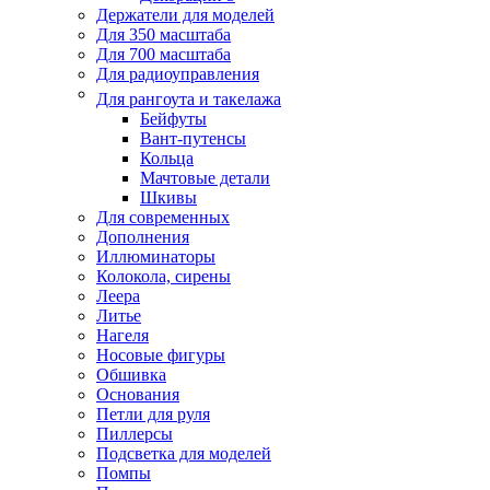
Держатели для моделей
Для 350 масштаба
Для 700 масштаба
Для радиоуправления
Для рангоута и такелажа
Бейфуты
Вант-путенсы
Кольца
Мачтовые детали
Шкивы
Для современных
Дополнения
Иллюминаторы
Колокола, сирены
Леера
Литье
Нагеля
Носовые фигуры
Обшивка
Основания
Петли для руля
Пиллерсы
Подсветка для моделей
Помпы