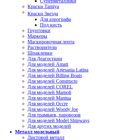
Суперметаллики
Краски Tamiya
Краски Звезда
Для аэрографа
Под кисть
Грунтовки
Маркеры
Маскировочная лента
Растворители
Шпаклевки
Для Деагостини
Для моделей Amati
Для моделей Artesania Latina
Для моделей Billing Boats
Для моделей Constructo
Для моделей COREL
Для моделей Mamoli
Для моделей Mantua
Для моделей Occre
Для моделей Woody Joe
Для трамваев, паровозов
Для моделей Model Shipways
Для других моделей
Металл модельный
Листовой металл