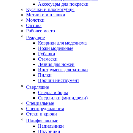
Аксесуары для покраски
Кусачки и плоскогубцы
Метчики и плашки
Молотки
Оптика
Рабочее место
Режущие
Коврики для моделизма
Ножи модельные
Рубанки
Стамески
Лезвия для ножей
Инструмент для заточки
Пилки
Прочий инструмент
Сверлящие
Сверла и боры
Сверлилки (минидрели)
Специальные
Спецпредложения
Стеки и крюки
Шлифовальные
Напильники
Шкурники