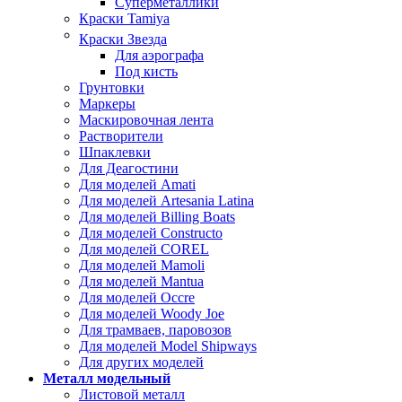
Суперметаллики
Краски Tamiya
Краски Звезда
Для аэрографа
Под кисть
Грунтовки
Маркеры
Маскировочная лента
Растворители
Шпаклевки
Для Деагостини
Для моделей Amati
Для моделей Artesania Latina
Для моделей Billing Boats
Для моделей Constructo
Для моделей COREL
Для моделей Mamoli
Для моделей Mantua
Для моделей Occre
Для моделей Woody Joe
Для трамваев, паровозов
Для моделей Model Shipways
Для других моделей
Металл модельный
Листовой металл