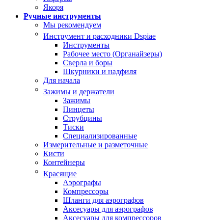
Якоря
Ручные инструменты
Мы рекомендуем
Инструмент и расходники Dspiae
Инструменты
Рабочее место (Органайзеры)
Сверла и боры
Шкурники и надфиля
Для начала
Зажимы и держатели
Зажимы
Пинцеты
Струбцины
Тиски
Специализированные
Измерительные и разметочные
Кисти
Контейнеры
Красящие
Аэрографы
Компрессоры
Шланги для аэрографов
Аксесуары для аэрографов
Аксесуары для компрессоров