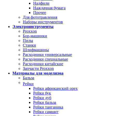
Надфили
Наждачная бумага
Прочее
Для фототравления
Наборы инструментов
Электроинструменты
Proxxon
Бор-машинки
Пилы
Станки
Шлифмашины
Расходники универсальные
Расходники специальные
Расходники китайские
Запчасти Proxxon
Материалы для моделизма
Бальза
Рейки
Рейки африканский орех
Рейки бук
Рейки дуб
Рейки бальза
Рейки танганика
Рейки самшит