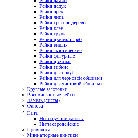
Рейки рамин
Рейки падук
Рейки орех
Рейки липа
Рейки красное дерево
Рейки клен
Рейки груша
Рейки цветной граб
Рейки вишня
Рейки экзотические
Рейки фигурные
Рейки цветные
Рейки гибкие
Рейки для палубы
Рейки для черновой обшивки
Рейки для чистовой обшивки
Круглые заготовки
Восьмигранные рейки
Ламель (листы)
Фанера
Нити
Нити ручной работы
Нити европейские
Проволока
Миниатюрные винтики