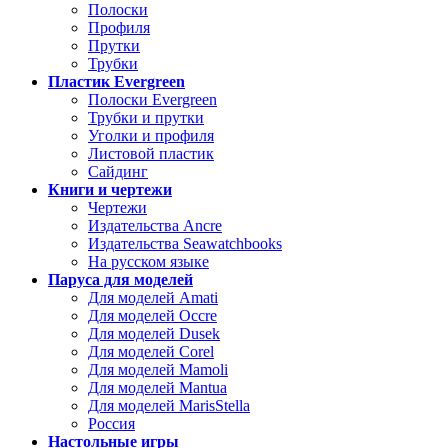
Полоски
Профиля
Прутки
Трубки
Пластик Evergreen
Полоски Evergreen
Трубки и прутки
Уголки и профиля
Листовой пластик
Сайдинг
Книги и чертежи
Чертежи
Издательства Ancre
Издательства Seawatchbooks
На русском языке
Паруса для моделей
Для моделей Amati
Для моделей Occre
Для моделей Dusek
Для моделей Corel
Для моделей Mamoli
Для моделей Mantua
Для моделей MarisStella
Россия
Настольные игры