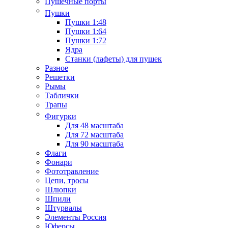
Пушечные порты
Пушки
Пушки 1:48
Пушки 1:64
Пушки 1:72
Ядра
Станки (лафеты) для пушек
Разное
Решетки
Рымы
Таблички
Трапы
Фигурки
Для 48 масштаба
Для 72 масштаба
Для 90 масштаба
Флаги
Фонари
Фототравление
Цепи, тросы
Шлюпки
Шпили
Штурвалы
Элементы Россия
Юферсы