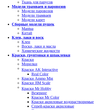
Ткань для парусов
Модели трамваев и паровозов
Модели паровозов
Модели трамваев
Модели карет
Сборные модели пушек
Mantua
Китай
Клеи, лаки и воск
Клеи
Воски, лаки и масла
Химические жидкости
Краски, грунтовки и шпаклевки
Краски
Морилки
Краски AK Interactive
Real Color
Краски Ammo Mig
Краски JIM Scale
Краски Mr Hobby
Везеринг
Краски Mr Color
Краски акриловые водорастворимые
Спрей-краски акриловые