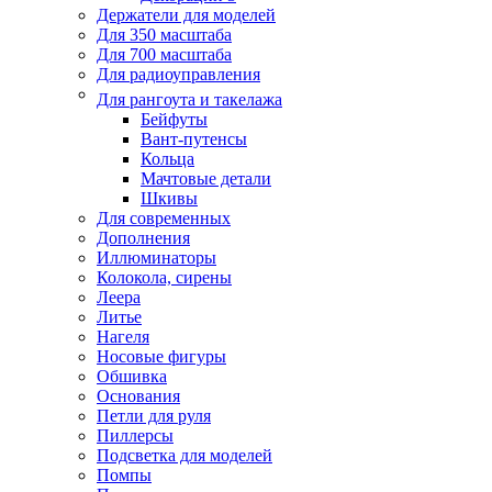
Держатели для моделей
Для 350 масштаба
Для 700 масштаба
Для радиоуправления
Для рангоута и такелажа
Бейфуты
Вант-путенсы
Кольца
Мачтовые детали
Шкивы
Для современных
Дополнения
Иллюминаторы
Колокола, сирены
Леера
Литье
Нагеля
Носовые фигуры
Обшивка
Основания
Петли для руля
Пиллерсы
Подсветка для моделей
Помпы