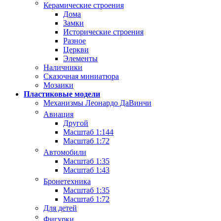
Керамические строения
Дома
Замки
Исторические строения
Разное
Церкви
Элементы
Наличники
Сказочная миниатюра
Мозаики
Пластиковые модели
Механизмы Леонардо ДаВинчи
Авиация
Другой
Масштаб 1:144
Масштаб 1:72
Автомобили
Масштаб 1:35
Масштаб 1:43
Бронетехника
Масштаб 1:35
Масштаб 1:72
Для детей
Фигурки