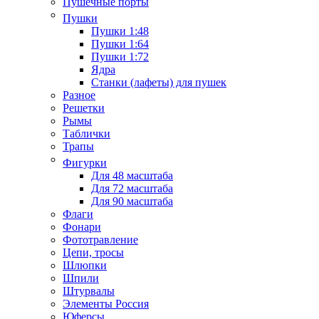
Пушечные порты
Пушки
Пушки 1:48
Пушки 1:64
Пушки 1:72
Ядра
Станки (лафеты) для пушек
Разное
Решетки
Рымы
Таблички
Трапы
Фигурки
Для 48 масштаба
Для 72 масштаба
Для 90 масштаба
Флаги
Фонари
Фототравление
Цепи, тросы
Шлюпки
Шпили
Штурвалы
Элементы Россия
Юферсы