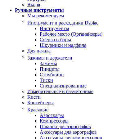
Якоря
Ручные инструменты
Мы рекомендуем
Инструмент и расходники Dspiae
Инструменты
Рабочее место (Органайзеры)
Сверла и боры
Шкурники и надфиля
Для начала
Зажимы и держатели
Зажимы
Пинцеты
Струбцины
Тиски
Специализированные
Измерительные и разметочные
Кисти
Контейнеры
Красящие
Аэрографы
Компрессоры
Шланги для аэрографов
Аксесуары для аэрографов
Аксесуары для компрессоров