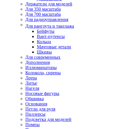
Держатели для моделей
Для 350 масштаба
Для 700 масштаба
Для радиоуправления
Для рангоута и такелажа
Бейфуты
Вант-путенсы
Кольца
Мачтовые детали
Шкивы
Для современных
Дополнения
Иллюминаторы
Колокола, сирены
Леера
Литье
Нагеля
Носовые фигуры
Обшивка
Основания
Петли для руля
Пиллерсы
Подсветка для моделей
Помпы