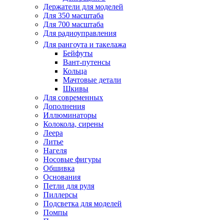
Держатели для моделей
Для 350 масштаба
Для 700 масштаба
Для радиоуправления
Для рангоута и такелажа
Бейфуты
Вант-путенсы
Кольца
Мачтовые детали
Шкивы
Для современных
Дополнения
Иллюминаторы
Колокола, сирены
Леера
Литье
Нагеля
Носовые фигуры
Обшивка
Основания
Петли для руля
Пиллерсы
Подсветка для моделей
Помпы