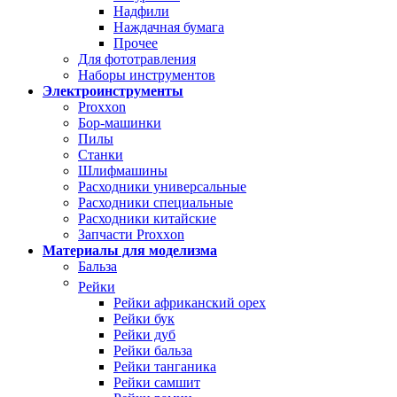
Надфили
Наждачная бумага
Прочее
Для фототравления
Наборы инструментов
Электроинструменты
Proxxon
Бор-машинки
Пилы
Станки
Шлифмашины
Расходники универсальные
Расходники специальные
Расходники китайские
Запчасти Proxxon
Материалы для моделизма
Бальза
Рейки
Рейки африканский орех
Рейки бук
Рейки дуб
Рейки бальза
Рейки танганика
Рейки самшит