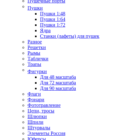
Пушечные порты
Пушки
Пушки 1:48
Пушки 1:64
Пушки 1:72
Ядра
Станки (лафеты) для пушек
Разное
Решетки
Рымы
Таблички
Трапы
Фигурки
Для 48 масштаба
Для 72 масштаба
Для 90 масштаба
Флаги
Фонари
Фототравление
Цепи, тросы
Шлюпки
Шпили
Штурвалы
Элементы Россия
Юферсы