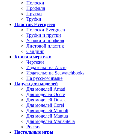
Полоски
Профиля
Прутки
Трубки
Пластик Evergreen
Полоски Evergreen
Трубки и прутки
Уголки и профиля
Листовой пластик
Сайдинг
Книги и чертежи
Чертежи
Издательства Ancre
Издательства Seawatchbooks
На русском языке
Паруса для моделей
Для моделей Amati
Для моделей Occre
Для моделей Dusek
Для моделей Corel
Для моделей Mamoli
Для моделей Mantua
Для моделей MarisStella
Россия
Настольные игры