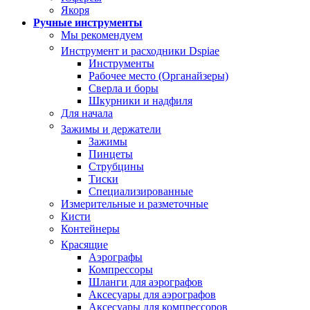
Якоря
Ручные инструменты
Мы рекомендуем
Инструмент и расходники Dspiae
Инструменты
Рабочее место (Органайзеры)
Сверла и боры
Шкурники и надфиля
Для начала
Зажимы и держатели
Зажимы
Пинцеты
Струбцины
Тиски
Специализированные
Измерительные и разметочные
Кисти
Контейнеры
Красящие
Аэрографы
Компрессоры
Шланги для аэрографов
Аксесуары для аэрографов
Аксесуары для компрессоров