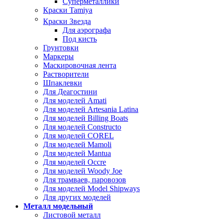
Суперметаллики
Краски Tamiya
Краски Звезда
Для аэрографа
Под кисть
Грунтовки
Маркеры
Маскировочная лента
Растворители
Шпаклевки
Для Деагостини
Для моделей Amati
Для моделей Artesania Latina
Для моделей Billing Boats
Для моделей Constructo
Для моделей COREL
Для моделей Mamoli
Для моделей Mantua
Для моделей Occre
Для моделей Woody Joe
Для трамваев, паровозов
Для моделей Model Shipways
Для других моделей
Металл модельный
Листовой металл