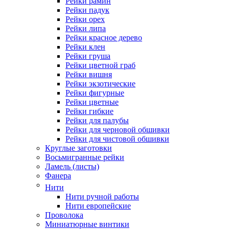
Рейки рамин
Рейки падук
Рейки орех
Рейки липа
Рейки красное дерево
Рейки клен
Рейки груша
Рейки цветной граб
Рейки вишня
Рейки экзотические
Рейки фигурные
Рейки цветные
Рейки гибкие
Рейки для палубы
Рейки для черновой обшивки
Рейки для чистовой обшивки
Круглые заготовки
Восьмигранные рейки
Ламель (листы)
Фанера
Нити
Нити ручной работы
Нити европейские
Проволока
Миниатюрные винтики