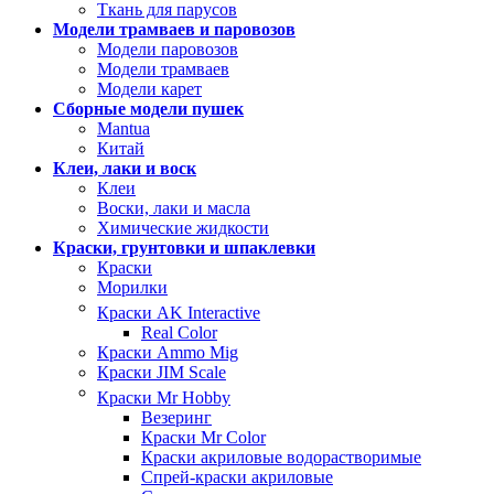
Ткань для парусов
Модели трамваев и паровозов
Модели паровозов
Модели трамваев
Модели карет
Сборные модели пушек
Mantua
Китай
Клеи, лаки и воск
Клеи
Воски, лаки и масла
Химические жидкости
Краски, грунтовки и шпаклевки
Краски
Морилки
Краски AK Interactive
Real Color
Краски Ammo Mig
Краски JIM Scale
Краски Mr Hobby
Везеринг
Краски Mr Color
Краски акриловые водорастворимые
Спрей-краски акриловые