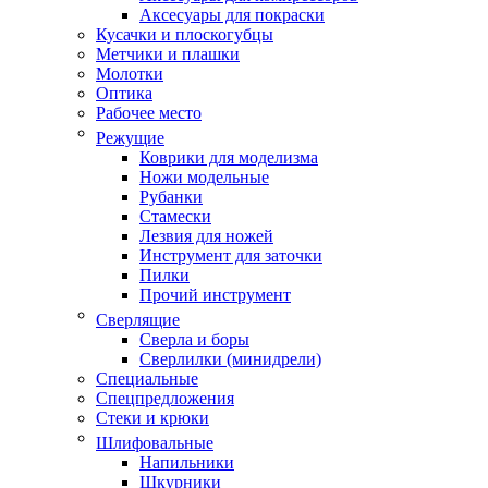
Аксесуары для покраски
Кусачки и плоскогубцы
Метчики и плашки
Молотки
Оптика
Рабочее место
Режущие
Коврики для моделизма
Ножи модельные
Рубанки
Стамески
Лезвия для ножей
Инструмент для заточки
Пилки
Прочий инструмент
Сверлящие
Сверла и боры
Сверлилки (минидрели)
Специальные
Спецпредложения
Стеки и крюки
Шлифовальные
Напильники
Шкурники