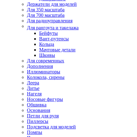
Держатели для моделей
Для 350 масштаба
Для 700 масштаба
Для радиоуправления
Для рангоута и такелажа
Бейфуты
Вант-путенсы
Кольца
Мачтовые детали
Шкивы
Для современных
Дополнения
Иллюминаторы
Колокола, сирены
Леера
Литье
Нагеля
Носовые фигуры
Обшивка
Основания
Петли для руля
Пиллерсы
Подсветка для моделей
Помпы