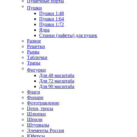
Пушечные порты
Пушки
Пушки 1:48
Пушки 1:64
Пушки 1:72
Ядра
Станки (лафеты) для пушек
Разное
Решетки
Рымы
Таблички
Трапы
Фигурки
Для 48 масштаба
Для 72 масштаба
Для 90 масштаба
Флаги
Фонари
Фототравление
Цепи, тросы
Шлюпки
Шпили
Штурвалы
Элементы Россия
Юферсы