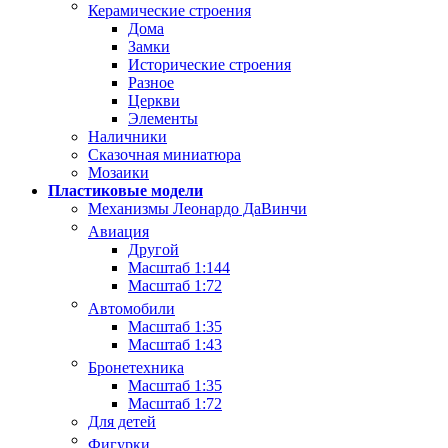
Керамические строения
Дома
Замки
Исторические строения
Разное
Церкви
Элементы
Наличники
Сказочная миниатюра
Мозаики
Пластиковые модели
Механизмы Леонардо ДаВинчи
Авиация
Другой
Масштаб 1:144
Масштаб 1:72
Автомобили
Масштаб 1:35
Масштаб 1:43
Бронетехника
Масштаб 1:35
Масштаб 1:72
Для детей
Фигурки