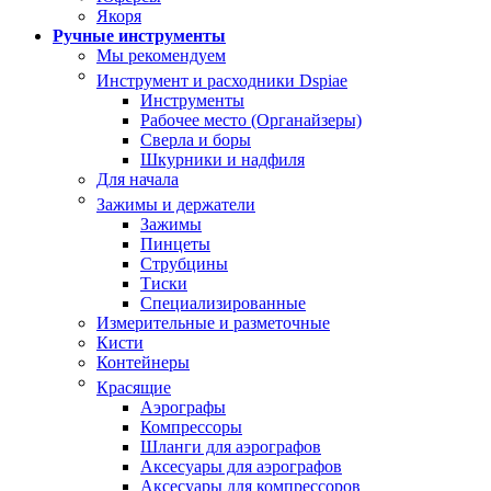
Якоря
Ручные инструменты
Мы рекомендуем
Инструмент и расходники Dspiae
Инструменты
Рабочее место (Органайзеры)
Сверла и боры
Шкурники и надфиля
Для начала
Зажимы и держатели
Зажимы
Пинцеты
Струбцины
Тиски
Специализированные
Измерительные и разметочные
Кисти
Контейнеры
Красящие
Аэрографы
Компрессоры
Шланги для аэрографов
Аксесуары для аэрографов
Аксесуары для компрессоров