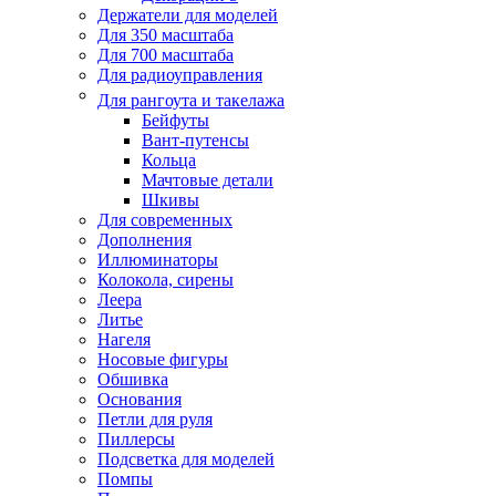
Держатели для моделей
Для 350 масштаба
Для 700 масштаба
Для радиоуправления
Для рангоута и такелажа
Бейфуты
Вант-путенсы
Кольца
Мачтовые детали
Шкивы
Для современных
Дополнения
Иллюминаторы
Колокола, сирены
Леера
Литье
Нагеля
Носовые фигуры
Обшивка
Основания
Петли для руля
Пиллерсы
Подсветка для моделей
Помпы