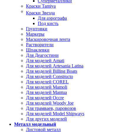
Суперметаллики
Краски Tamiya
Краски Звезда
Для аэрографа
Под кисть
Грунтовки
Маркеры
Маскировочная лента
Растворители
Шпаклевки
Для Деагостини
Для моделей Amati
Для моделей Artesania Latina
Для моделей Billing Boats
Для моделей Constructo
Для моделей COREL
Для моделей Mamoli
Для моделей Mantua
Для моделей Occre
Для моделей Woody Joe
Для трамваев, паровозов
Для моделей Model Shipways
Для других моделей
Металл модельный
Листовой металл