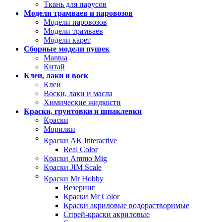
Ткань для парусов
Модели трамваев и паровозов
Модели паровозов
Модели трамваев
Модели карет
Сборные модели пушек
Mantua
Китай
Клеи, лаки и воск
Клеи
Воски, лаки и масла
Химические жидкости
Краски, грунтовки и шпаклевки
Краски
Морилки
Краски AK Interactive
Real Color
Краски Ammo Mig
Краски JIM Scale
Краски Mr Hobby
Везеринг
Краски Mr Color
Краски акриловые водорастворимые
Спрей-краски акриловые