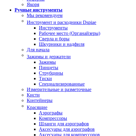
Якоря
Ручные инструменты
Мы рекомендуем
Инструмент и расходники Dspiae
Инструменты
Рабочее место (Органайзеры)
Сверла и боры
Шкурники и надфиля
Для начала
Зажимы и держатели
Зажимы
Пинцеты
Струбцины
Тиски
Специализированные
Измерительные и разметочные
Кисти
Контейнеры
Красящие
Аэрографы
Компрессоры
Шланги для аэрографов
Аксесуары для аэрографов
Аксесуары для компрессоров