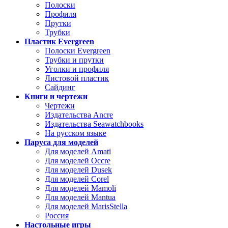
Полоски
Профиля
Прутки
Трубки
Пластик Evergreen
Полоски Evergreen
Трубки и прутки
Уголки и профиля
Листовой пластик
Сайдинг
Книги и чертежи
Чертежи
Издательства Ancre
Издательства Seawatchbooks
На русском языке
Паруса для моделей
Для моделей Amati
Для моделей Occre
Для моделей Dusek
Для моделей Corel
Для моделей Mamoli
Для моделей Mantua
Для моделей MarisStella
Россия
Настольные игры