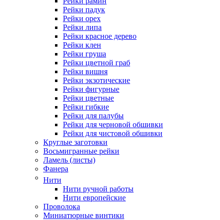
Рейки рамин
Рейки падук
Рейки орех
Рейки липа
Рейки красное дерево
Рейки клен
Рейки груша
Рейки цветной граб
Рейки вишня
Рейки экзотические
Рейки фигурные
Рейки цветные
Рейки гибкие
Рейки для палубы
Рейки для черновой обшивки
Рейки для чистовой обшивки
Круглые заготовки
Восьмигранные рейки
Ламель (листы)
Фанера
Нити
Нити ручной работы
Нити европейские
Проволока
Миниатюрные винтики