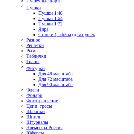
Пушечные порты
Пушки
Пушки 1:48
Пушки 1:64
Пушки 1:72
Ядра
Станки (лафеты) для пушек
Разное
Решетки
Рымы
Таблички
Трапы
Фигурки
Для 48 масштаба
Для 72 масштаба
Для 90 масштаба
Флаги
Фонари
Фототравление
Цепи, тросы
Шлюпки
Шпили
Штурвалы
Элементы Россия
Юферсы