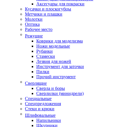
Аксесуары для покраски
Кусачки и плоскогубцы
Метчики и плашки
Молотки
Оптика
Рабочее место
Режущие
Коврики для моделизма
Ножи модельные
Рубанки
Стамески
Лезвия для ножей
Инструмент для заточки
Пилки
Прочий инструмент
Сверлящие
Сверла и боры
Сверлилки (минидрели)
Специальные
Спецпредложения
Стеки и крюки
Шлифовальные
Напильники
Шкурники