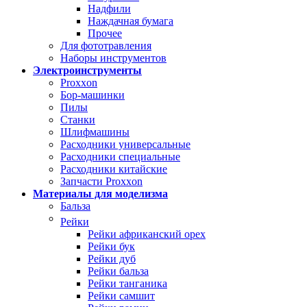
Надфили
Наждачная бумага
Прочее
Для фототравления
Наборы инструментов
Электроинструменты
Proxxon
Бор-машинки
Пилы
Станки
Шлифмашины
Расходники универсальные
Расходники специальные
Расходники китайские
Запчасти Proxxon
Материалы для моделизма
Бальза
Рейки
Рейки африканский орех
Рейки бук
Рейки дуб
Рейки бальза
Рейки танганика
Рейки самшит