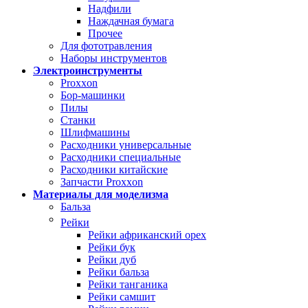
Надфили
Наждачная бумага
Прочее
Для фототравления
Наборы инструментов
Электроинструменты
Proxxon
Бор-машинки
Пилы
Станки
Шлифмашины
Расходники универсальные
Расходники специальные
Расходники китайские
Запчасти Proxxon
Материалы для моделизма
Бальза
Рейки
Рейки африканский орех
Рейки бук
Рейки дуб
Рейки бальза
Рейки танганика
Рейки самшит