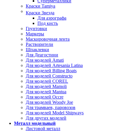
Суперметаллики
Краски Tamiya
Краски Звезда
Для аэрографа
Под кисть
Грунтовки
Маркеры
Маскировочная лента
Растворители
Шпаклевки
Для Деагостини
Для моделей Amati
Для моделей Artesania Latina
Для моделей Billing Boats
Для моделей Constructo
Для моделей COREL
Для моделей Mamoli
Для моделей Mantua
Для моделей Occre
Для моделей Woody Joe
Для трамваев, паровозов
Для моделей Model Shipways
Для других моделей
Металл модельный
Листовой металл