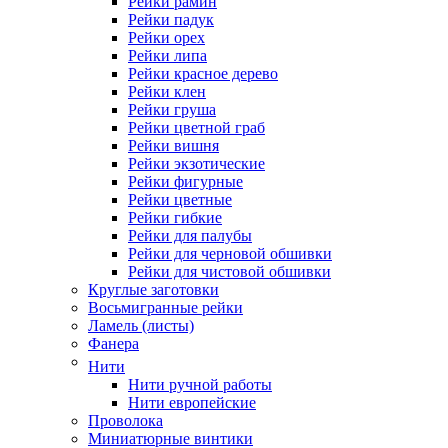
Рейки рамин
Рейки падук
Рейки орех
Рейки липа
Рейки красное дерево
Рейки клен
Рейки груша
Рейки цветной граб
Рейки вишня
Рейки экзотические
Рейки фигурные
Рейки цветные
Рейки гибкие
Рейки для палубы
Рейки для черновой обшивки
Рейки для чистовой обшивки
Круглые заготовки
Восьмигранные рейки
Ламель (листы)
Фанера
Нити
Нити ручной работы
Нити европейские
Проволока
Миниатюрные винтики