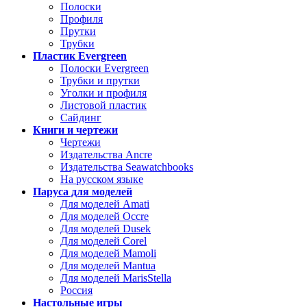
Полоски
Профиля
Прутки
Трубки
Пластик Evergreen
Полоски Evergreen
Трубки и прутки
Уголки и профиля
Листовой пластик
Сайдинг
Книги и чертежи
Чертежи
Издательства Ancre
Издательства Seawatchbooks
На русском языке
Паруса для моделей
Для моделей Amati
Для моделей Occre
Для моделей Dusek
Для моделей Corel
Для моделей Mamoli
Для моделей Mantua
Для моделей MarisStella
Россия
Настольные игры