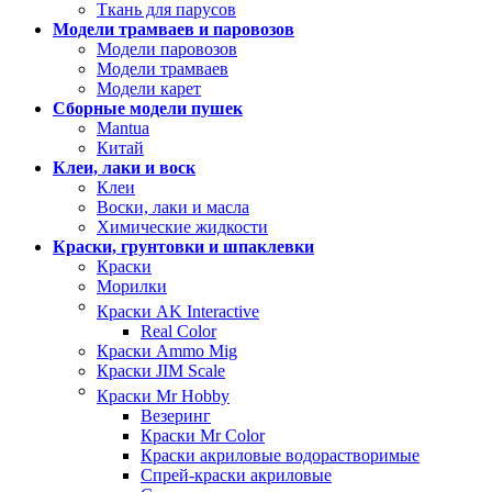
Ткань для парусов
Модели трамваев и паровозов
Модели паровозов
Модели трамваев
Модели карет
Сборные модели пушек
Mantua
Китай
Клеи, лаки и воск
Клеи
Воски, лаки и масла
Химические жидкости
Краски, грунтовки и шпаклевки
Краски
Морилки
Краски AK Interactive
Real Color
Краски Ammo Mig
Краски JIM Scale
Краски Mr Hobby
Везеринг
Краски Mr Color
Краски акриловые водорастворимые
Спрей-краски акриловые