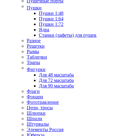
Пушечные порты
Пушки
Пушки 1:48
Пушки 1:64
Пушки 1:72
Ядра
Станки (лафеты) для пушек
Разное
Решетки
Рымы
Таблички
Трапы
Фигурки
Для 48 масштаба
Для 72 масштаба
Для 90 масштаба
Флаги
Фонари
Фототравление
Цепи, тросы
Шлюпки
Шпили
Штурвалы
Элементы Россия
Юферсы