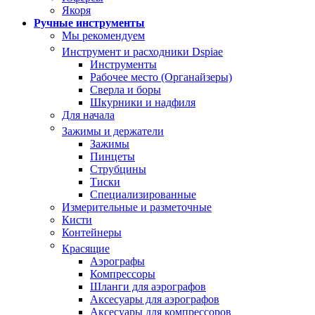
Якоря
Ручные инструменты
Мы рекомендуем
Инструмент и расходники Dspiae
Инструменты
Рабочее место (Органайзеры)
Сверла и боры
Шкурники и надфиля
Для начала
Зажимы и держатели
Зажимы
Пинцеты
Струбцины
Тиски
Специализированные
Измерительные и разметочные
Кисти
Контейнеры
Красящие
Аэрографы
Компрессоры
Шланги для аэрографов
Аксесуары для аэрографов
Аксесуары для компрессоров