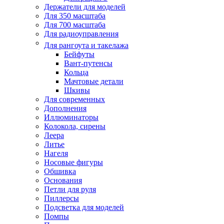
Держатели для моделей
Для 350 масштаба
Для 700 масштаба
Для радиоуправления
Для рангоута и такелажа
Бейфуты
Вант-путенсы
Кольца
Мачтовые детали
Шкивы
Для современных
Дополнения
Иллюминаторы
Колокола, сирены
Леера
Литье
Нагеля
Носовые фигуры
Обшивка
Основания
Петли для руля
Пиллерсы
Подсветка для моделей
Помпы