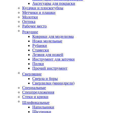
Аксесуары для покраски
Кусачки и плоскогубцы
Метчики и плашки
Молотки
Оптика
Рабочее место
Режущие
Коврики для моделизма
Ножи модельные
Рубанки
Стамески
Лезвия для ножей
Инструмент для заточки
Пилки
Прочий инструмент
Сверлящие
Сверла и боры
Сверлилки (минидрели)
Специальные
Спецпредложения
Стеки и крюки
Шлифовальные
Напильники
Шкурники