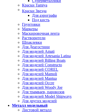
Суперметаллики
Краски Tamiya
Краски Звезда
Для аэрографа
Под кисть
Грунтовки
Маркеры
Маскировочная лента
Растворители
Шпаклевки
Для Деагостини
Для моделей Amati
Для моделей Artesania Latina
Для моделей Billing Boats
Для моделей Constructo
Для моделей COREL
Для моделей Mamoli
Для моделей Mantua
Для моделей Occre
Для моделей Woody Joe
Для трамваев, паровозов
Для моделей Model Shipways
Для других моделей
Металл модельный
Листовой металл