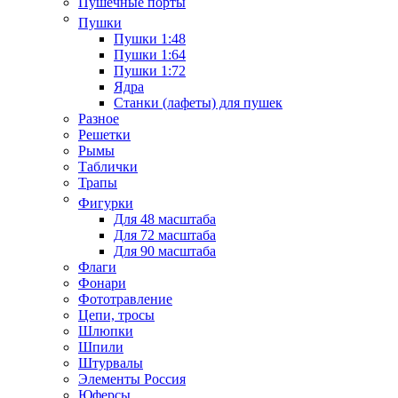
Пушечные порты
Пушки
Пушки 1:48
Пушки 1:64
Пушки 1:72
Ядра
Станки (лафеты) для пушек
Разное
Решетки
Рымы
Таблички
Трапы
Фигурки
Для 48 масштаба
Для 72 масштаба
Для 90 масштаба
Флаги
Фонари
Фототравление
Цепи, тросы
Шлюпки
Шпили
Штурвалы
Элементы Россия
Юферсы