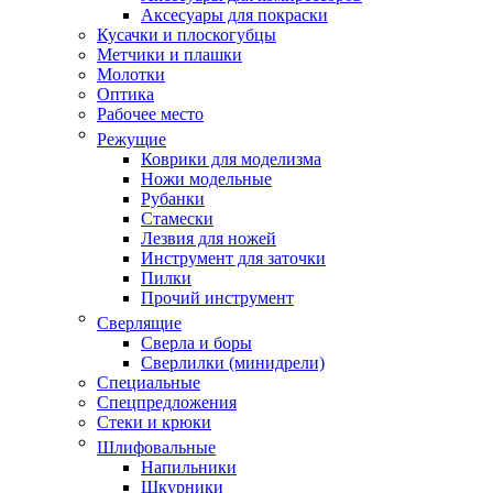
Аксесуары для покраски
Кусачки и плоскогубцы
Метчики и плашки
Молотки
Оптика
Рабочее место
Режущие
Коврики для моделизма
Ножи модельные
Рубанки
Стамески
Лезвия для ножей
Инструмент для заточки
Пилки
Прочий инструмент
Сверлящие
Сверла и боры
Сверлилки (минидрели)
Специальные
Спецпредложения
Стеки и крюки
Шлифовальные
Напильники
Шкурники