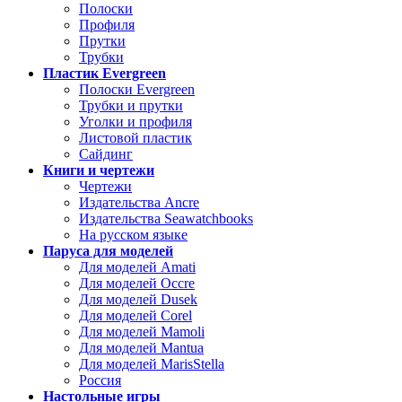
Полоски
Профиля
Прутки
Трубки
Пластик Evergreen
Полоски Evergreen
Трубки и прутки
Уголки и профиля
Листовой пластик
Сайдинг
Книги и чертежи
Чертежи
Издательства Ancre
Издательства Seawatchbooks
На русском языке
Паруса для моделей
Для моделей Amati
Для моделей Occre
Для моделей Dusek
Для моделей Corel
Для моделей Mamoli
Для моделей Mantua
Для моделей MarisStella
Россия
Настольные игры