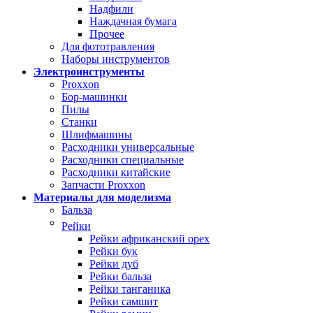
Надфили
Наждачная бумага
Прочее
Для фототравления
Наборы инструментов
Электроинструменты
Proxxon
Бор-машинки
Пилы
Станки
Шлифмашины
Расходники универсальные
Расходники специальные
Расходники китайские
Запчасти Proxxon
Материалы для моделизма
Бальза
Рейки
Рейки африканский орех
Рейки бук
Рейки дуб
Рейки бальза
Рейки танганика
Рейки самшит