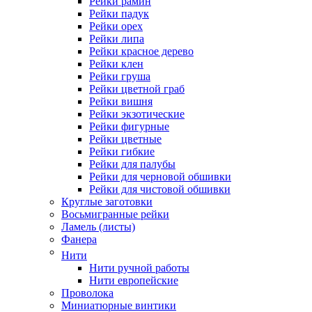
Рейки рамин
Рейки падук
Рейки орех
Рейки липа
Рейки красное дерево
Рейки клен
Рейки груша
Рейки цветной граб
Рейки вишня
Рейки экзотические
Рейки фигурные
Рейки цветные
Рейки гибкие
Рейки для палубы
Рейки для черновой обшивки
Рейки для чистовой обшивки
Круглые заготовки
Восьмигранные рейки
Ламель (листы)
Фанера
Нити
Нити ручной работы
Нити европейские
Проволока
Миниатюрные винтики