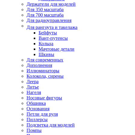
Держатели для моделей
Для 350 масштаба
Для 700 масштаба
Для радиоуправления
Для рангоута и такелажа
Бейфуты
Вант-путенсы
Кольца
Мачтовые детали
Шкивы
Для современных
Дополнения
Иллюминаторы
Колокола, сирены
Леера
Литье
Нагеля
Носовые фигуры
Обшивка
Основания
Петли для руля
Пиллерсы
Подсветка для моделей
Помпы