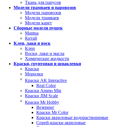
Ткань для парусов
Модели трамваев и паровозов
Модели паровозов
Модели трамваев
Модели карет
Сборные модели пушек
Mantua
Китай
Клеи, лаки и воск
Клеи
Воски, лаки и масла
Химические жидкости
Краски, грунтовки и шпаклевки
Краски
Морилки
Краски AK Interactive
Real Color
Краски Ammo Mig
Краски JIM Scale
Краски Mr Hobby
Везеринг
Краски Mr Color
Краски акриловые водорастворимые
Спрей-краски акриловые