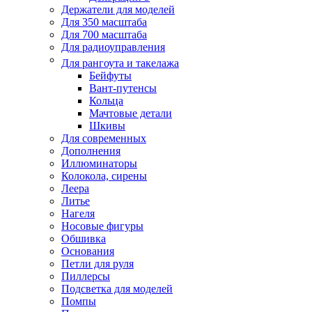
Держатели для моделей
Для 350 масштаба
Для 700 масштаба
Для радиоуправления
Для рангоута и такелажа
Бейфуты
Вант-путенсы
Кольца
Мачтовые детали
Шкивы
Для современных
Дополнения
Иллюминаторы
Колокола, сирены
Леера
Литье
Нагеля
Носовые фигуры
Обшивка
Основания
Петли для руля
Пиллерсы
Подсветка для моделей
Помпы