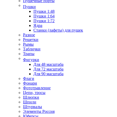
Пушечные порты
Пушки
Пушки 1:48
Пушки 1:64
Пушки 1:72
Ядра
Станки (лафеты) для пушек
Разное
Решетки
Рымы
Таблички
Трапы
Фигурки
Для 48 масштаба
Для 72 масштаба
Для 90 масштаба
Флаги
Фонари
Фототравление
Цепи, тросы
Шлюпки
Шпили
Штурвалы
Элементы Россия
Юферсы