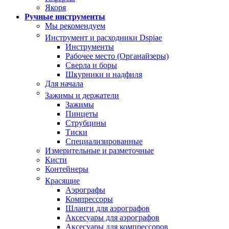
Якоря
Ручные инструменты
Мы рекомендуем
Инструмент и расходники Dspiae
Инструменты
Рабочее место (Органайзеры)
Сверла и боры
Шкурники и надфиля
Для начала
Зажимы и держатели
Зажимы
Пинцеты
Струбцины
Тиски
Специализированные
Измерительные и разметочные
Кисти
Контейнеры
Красящие
Аэрографы
Компрессоры
Шланги для аэрографов
Аксесуары для аэрографов
Аксесуары для компрессоров