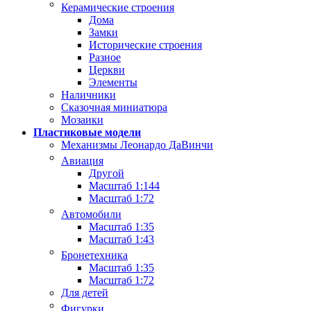
Керамические строения
Дома
Замки
Исторические строения
Разное
Церкви
Элементы
Наличники
Сказочная миниатюра
Мозаики
Пластиковые модели
Механизмы Леонардо ДаВинчи
Авиация
Другой
Масштаб 1:144
Масштаб 1:72
Автомобили
Масштаб 1:35
Масштаб 1:43
Бронетехника
Масштаб 1:35
Масштаб 1:72
Для детей
Фигурки