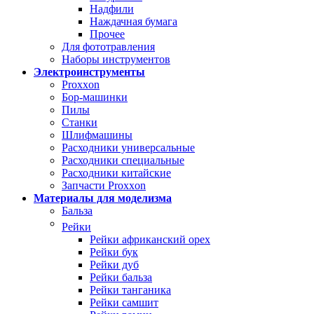
Надфили
Наждачная бумага
Прочее
Для фототравления
Наборы инструментов
Электроинструменты
Proxxon
Бор-машинки
Пилы
Станки
Шлифмашины
Расходники универсальные
Расходники специальные
Расходники китайские
Запчасти Proxxon
Материалы для моделизма
Бальза
Рейки
Рейки африканский орех
Рейки бук
Рейки дуб
Рейки бальза
Рейки танганика
Рейки самшит