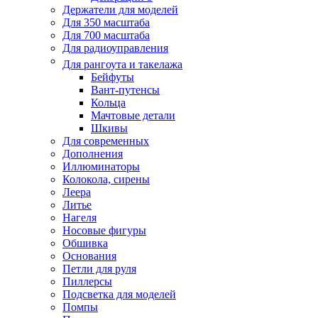
Держатели для моделей
Для 350 масштаба
Для 700 масштаба
Для радиоуправления
Для рангоута и такелажа
Бейфуты
Вант-путенсы
Кольца
Мачтовые детали
Шкивы
Для современных
Дополнения
Иллюминаторы
Колокола, сирены
Леера
Литье
Нагеля
Носовые фигуры
Обшивка
Основания
Петли для руля
Пиллерсы
Подсветка для моделей
Помпы