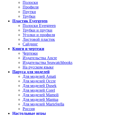
Полоски
Профиля
Прутки
Трубки
Пластик Evergreen
Полоски Evergreen
Трубки и прутки
Уголки и профиля
Листовой пластик
Сайдинг
Книги и чертежи
Чертежи
Издательства Ancre
Издательства Seawatchbooks
На русском языке
Паруса для моделей
Для моделей Amati
Для моделей Occre
Для моделей Dusek
Для моделей Corel
Для моделей Mamoli
Для моделей Mantua
Для моделей MarisStella
Россия
Настольные игры