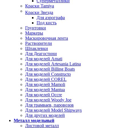
Суперметаллики
Краски Tamiya
Краски Звезда
Для аэрографа
Под кисть
Грунтовки
Маркеры
Маскировочная лента
Растворители
Шпаклевки
Для Деагостини
Для моделей Amati
Для моделей Artesania Latina
Для моделей Billing Boats
Для моделей Constructo
Для моделей COREL
Для моделей Mamoli
Для моделей Mantua
Для моделей Occre
Для моделей Woody Joe
Для трамваев, паровозов
Для моделей Model Shipways
Для других моделей
Металл модельный
Листовой металл