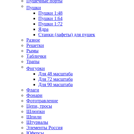
Пушечные порты
Пушки
Пушки 1:48
Пушки 1:64
Пушки 1:72
Ядра
Станки (лафеты) для пушек
Разное
Решетки
Рымы
Таблички
Трапы
Фигурки
Для 48 масштаба
Для 72 масштаба
Для 90 масштаба
Флаги
Фонари
Фототравление
Цепи, тросы
Шлюпки
Шпили
Штурвалы
Элементы Россия
Юферсы