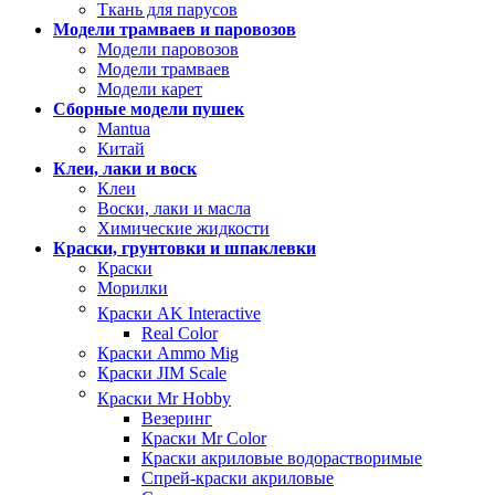
Ткань для парусов
Модели трамваев и паровозов
Модели паровозов
Модели трамваев
Модели карет
Сборные модели пушек
Mantua
Китай
Клеи, лаки и воск
Клеи
Воски, лаки и масла
Химические жидкости
Краски, грунтовки и шпаклевки
Краски
Морилки
Краски AK Interactive
Real Color
Краски Ammo Mig
Краски JIM Scale
Краски Mr Hobby
Везеринг
Краски Mr Color
Краски акриловые водорастворимые
Спрей-краски акриловые