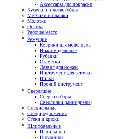
Аксесуары для покраски
Кусачки и плоскогубцы
Метчики и плашки
Молотки
Оптика
Рабочее место
Режущие
Коврики для моделизма
Ножи модельные
Рубанки
Стамески
Лезвия для ножей
Инструмент для заточки
Пилки
Прочий инструмент
Сверлящие
Сверла и боры
Сверлилки (минидрели)
Специальные
Спецпредложения
Стеки и крюки
Шлифовальные
Напильники
Шкурники