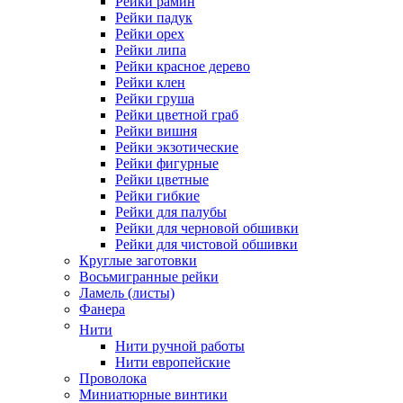
Рейки рамин
Рейки падук
Рейки орех
Рейки липа
Рейки красное дерево
Рейки клен
Рейки груша
Рейки цветной граб
Рейки вишня
Рейки экзотические
Рейки фигурные
Рейки цветные
Рейки гибкие
Рейки для палубы
Рейки для черновой обшивки
Рейки для чистовой обшивки
Круглые заготовки
Восьмигранные рейки
Ламель (листы)
Фанера
Нити
Нити ручной работы
Нити европейские
Проволока
Миниатюрные винтики