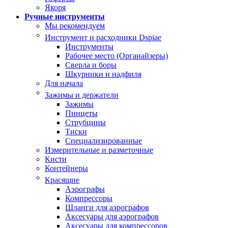
Якоря
Ручные инструменты
Мы рекомендуем
Инструмент и расходники Dspiae
Инструменты
Рабочее место (Органайзеры)
Сверла и боры
Шкурники и надфиля
Для начала
Зажимы и держатели
Зажимы
Пинцеты
Струбцины
Тиски
Специализированные
Измерительные и разметочные
Кисти
Контейнеры
Красящие
Аэрографы
Компрессоры
Шланги для аэрографов
Аксесуары для аэрографов
Аксесуары для компрессоров