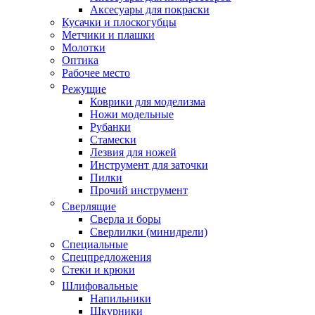
Аксесуары для покраски
Кусачки и плоскогубцы
Метчики и плашки
Молотки
Оптика
Рабочее место
Режущие
Коврики для моделизма
Ножи модельные
Рубанки
Стамески
Лезвия для ножей
Инструмент для заточки
Пилки
Прочий инструмент
Сверлящие
Сверла и боры
Сверлилки (минидрели)
Специальные
Спецпредложения
Стеки и крюки
Шлифовальные
Напильники
Шкурники