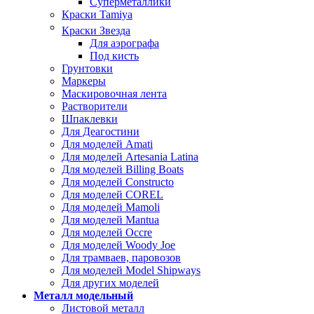
Суперметаллики
Краски Tamiya
Краски Звезда
Для аэрографа
Под кисть
Грунтовки
Маркеры
Маскировочная лента
Растворители
Шпаклевки
Для Деагостини
Для моделей Amati
Для моделей Artesania Latina
Для моделей Billing Boats
Для моделей Constructo
Для моделей COREL
Для моделей Mamoli
Для моделей Mantua
Для моделей Occre
Для моделей Woody Joe
Для трамваев, паровозов
Для моделей Model Shipways
Для других моделей
Металл модельный
Листовой металл