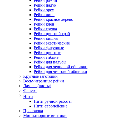
Рейки рамин
Рейки падук
Рейки орех
Рейки липа
Рейки красное дерево
Рейки клен
Рейки груша
Рейки цветной граб
Рейки вишня
Рейки экзотические
Рейки фигурные
Рейки цветные
Рейки гибкие
Рейки для палубы
Рейки для черновой обшивки
Рейки для чистовой обшивки
Круглые заготовки
Восьмигранные рейки
Ламель (листы)
Фанера
Нити
Нити ручной работы
Нити европейские
Проволока
Миниатюрные винтики