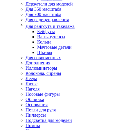
Держатели для моделей
Для 350 масштаба
Для 700 масштаба
Для радиоуправления
Для рангоута и такелажа
Бейфуты
Вант-путенсы
Кольца
Мачтовые детали
Шкивы
Для современных
Дополнения
Иллюминаторы
Колокола, сирены
Леера
Литье
Нагеля
Носовые фигуры
Обшивка
Основания
Петли для руля
Пиллерсы
Подсветка для моделей
Помпы