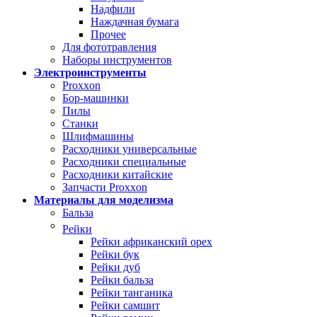
Надфили
Наждачная бумага
Прочее
Для фототравления
Наборы инструментов
Электроинструменты
Proxxon
Бор-машинки
Пилы
Станки
Шлифмашины
Расходники универсальные
Расходники специальные
Расходники китайские
Запчасти Proxxon
Материалы для моделизма
Бальза
Рейки
Рейки африканский орех
Рейки бук
Рейки дуб
Рейки бальза
Рейки танганика
Рейки самшит