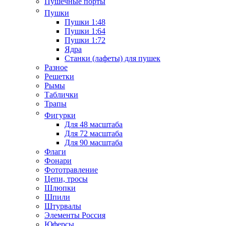
Пушечные порты
Пушки
Пушки 1:48
Пушки 1:64
Пушки 1:72
Ядра
Станки (лафеты) для пушек
Разное
Решетки
Рымы
Таблички
Трапы
Фигурки
Для 48 масштаба
Для 72 масштаба
Для 90 масштаба
Флаги
Фонари
Фототравление
Цепи, тросы
Шлюпки
Шпили
Штурвалы
Элементы Россия
Юферсы