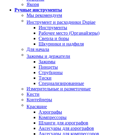
Якоря
Ручные инструменты
Мы рекомендуем
Инструмент и расходники Dspiae
Инструменты
Рабочее место (Органайзеры)
Сверла и боры
Шкурники и надфиля
Для начала
Зажимы и держатели
Зажимы
Пинцеты
Струбцины
Тиски
Специализированные
Измерительные и разметочные
Кисти
Контейнеры
Красящие
Аэрографы
Компрессоры
Шланги для аэрографов
Аксесуары для аэрографов
Аксесуары для компрессоров