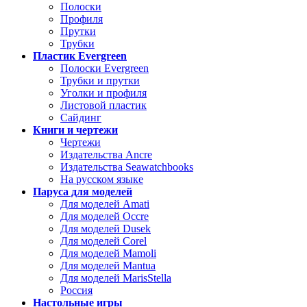
Полоски
Профиля
Прутки
Трубки
Пластик Evergreen
Полоски Evergreen
Трубки и прутки
Уголки и профиля
Листовой пластик
Сайдинг
Книги и чертежи
Чертежи
Издательства Ancre
Издательства Seawatchbooks
На русском языке
Паруса для моделей
Для моделей Amati
Для моделей Occre
Для моделей Dusek
Для моделей Corel
Для моделей Mamoli
Для моделей Mantua
Для моделей MarisStella
Россия
Настольные игры