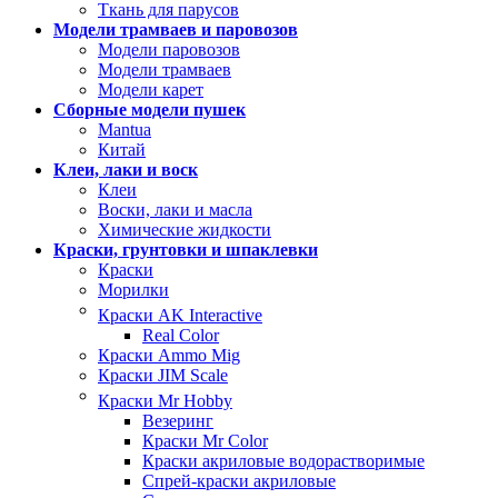
Ткань для парусов
Модели трамваев и паровозов
Модели паровозов
Модели трамваев
Модели карет
Сборные модели пушек
Mantua
Китай
Клеи, лаки и воск
Клеи
Воски, лаки и масла
Химические жидкости
Краски, грунтовки и шпаклевки
Краски
Морилки
Краски AK Interactive
Real Color
Краски Ammo Mig
Краски JIM Scale
Краски Mr Hobby
Везеринг
Краски Mr Color
Краски акриловые водорастворимые
Спрей-краски акриловые