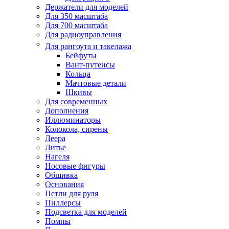
Держатели для моделей
Для 350 масштаба
Для 700 масштаба
Для радиоуправления
Для рангоута и такелажа
Бейфуты
Вант-путенсы
Кольца
Мачтовые детали
Шкивы
Для современных
Дополнения
Иллюминаторы
Колокола, сирены
Леера
Литье
Нагеля
Носовые фигуры
Обшивка
Основания
Петли для руля
Пиллерсы
Подсветка для моделей
Помпы