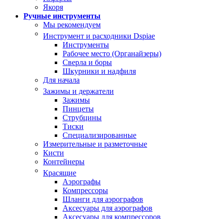
Якоря
Ручные инструменты
Мы рекомендуем
Инструмент и расходники Dspiae
Инструменты
Рабочее место (Органайзеры)
Сверла и боры
Шкурники и надфиля
Для начала
Зажимы и держатели
Зажимы
Пинцеты
Струбцины
Тиски
Специализированные
Измерительные и разметочные
Кисти
Контейнеры
Красящие
Аэрографы
Компрессоры
Шланги для аэрографов
Аксесуары для аэрографов
Аксесуары для компрессоров