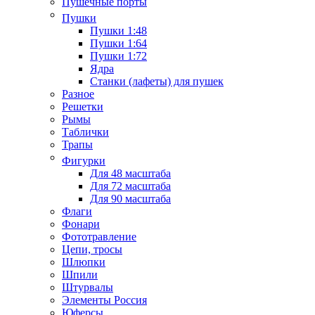
Пушечные порты
Пушки
Пушки 1:48
Пушки 1:64
Пушки 1:72
Ядра
Станки (лафеты) для пушек
Разное
Решетки
Рымы
Таблички
Трапы
Фигурки
Для 48 масштаба
Для 72 масштаба
Для 90 масштаба
Флаги
Фонари
Фототравление
Цепи, тросы
Шлюпки
Шпили
Штурвалы
Элементы Россия
Юферсы