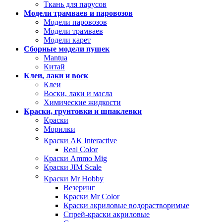
Ткань для парусов
Модели трамваев и паровозов
Модели паровозов
Модели трамваев
Модели карет
Сборные модели пушек
Mantua
Китай
Клеи, лаки и воск
Клеи
Воски, лаки и масла
Химические жидкости
Краски, грунтовки и шпаклевки
Краски
Морилки
Краски AK Interactive
Real Color
Краски Ammo Mig
Краски JIM Scale
Краски Mr Hobby
Везеринг
Краски Mr Color
Краски акриловые водорастворимые
Спрей-краски акриловые