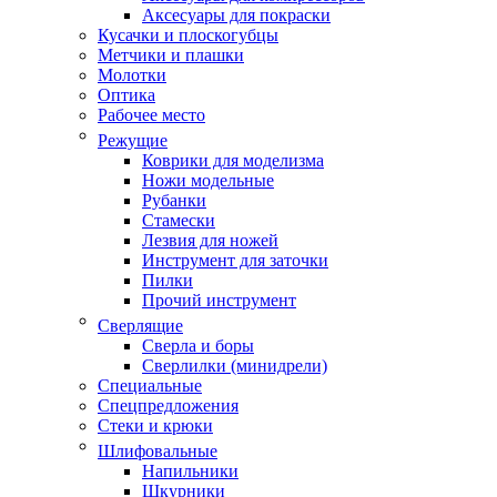
Аксесуары для покраски
Кусачки и плоскогубцы
Метчики и плашки
Молотки
Оптика
Рабочее место
Режущие
Коврики для моделизма
Ножи модельные
Рубанки
Стамески
Лезвия для ножей
Инструмент для заточки
Пилки
Прочий инструмент
Сверлящие
Сверла и боры
Сверлилки (минидрели)
Специальные
Спецпредложения
Стеки и крюки
Шлифовальные
Напильники
Шкурники