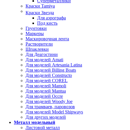
Суперметаллики
Краски Tamiya
Краски Звезда
Для аэрографа
Под кисть
Грунтовки
Маркеры
Маскировочная лента
Растворители
Шпаклевки
Для Деагостини
Для моделей Amati
Для моделей Artesania Latina
Для моделей Billing Boats
Для моделей Constructo
Для моделей COREL
Для моделей Mamoli
Для моделей Mantua
Для моделей Occre
Для моделей Woody Joe
Для трамваев, паровозов
Для моделей Model Shipways
Для других моделей
Металл модельный
Листовой металл