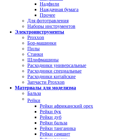
Надфили
Наждачная бумага
Прочее
Для фототравления
Наборы инструментов
Электроинструменты
Proxxon
Бор-машинки
Пилы
Станки
Шлифмашины
Расходники универсальные
Расходники специальные
Расходники китайские
Запчасти Proxxon
Материалы для моделизма
Бальза
Рейки
Рейки африканский орех
Рейки бук
Рейки дуб
Рейки бальза
Рейки танганика
Рейки самшит