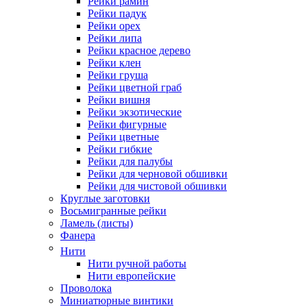
Рейки рамин
Рейки падук
Рейки орех
Рейки липа
Рейки красное дерево
Рейки клен
Рейки груша
Рейки цветной граб
Рейки вишня
Рейки экзотические
Рейки фигурные
Рейки цветные
Рейки гибкие
Рейки для палубы
Рейки для черновой обшивки
Рейки для чистовой обшивки
Круглые заготовки
Восьмигранные рейки
Ламель (листы)
Фанера
Нити
Нити ручной работы
Нити европейские
Проволока
Миниатюрные винтики