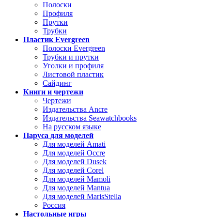
Полоски
Профиля
Прутки
Трубки
Пластик Evergreen
Полоски Evergreen
Трубки и прутки
Уголки и профиля
Листовой пластик
Сайдинг
Книги и чертежи
Чертежи
Издательства Ancre
Издательства Seawatchbooks
На русском языке
Паруса для моделей
Для моделей Amati
Для моделей Occre
Для моделей Dusek
Для моделей Corel
Для моделей Mamoli
Для моделей Mantua
Для моделей MarisStella
Россия
Настольные игры