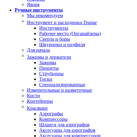
Якоря
Ручные инструменты
Мы рекомендуем
Инструмент и расходники Dspiae
Инструменты
Рабочее место (Органайзеры)
Сверла и боры
Шкурники и надфиля
Для начала
Зажимы и держатели
Зажимы
Пинцеты
Струбцины
Тиски
Специализированные
Измерительные и разметочные
Кисти
Контейнеры
Красящие
Аэрографы
Компрессоры
Шланги для аэрографов
Аксесуары для аэрографов
Аксесуары для компрессоров