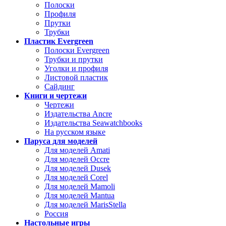
Полоски
Профиля
Прутки
Трубки
Пластик Evergreen
Полоски Evergreen
Трубки и прутки
Уголки и профиля
Листовой пластик
Сайдинг
Книги и чертежи
Чертежи
Издательства Ancre
Издательства Seawatchbooks
На русском языке
Паруса для моделей
Для моделей Amati
Для моделей Occre
Для моделей Dusek
Для моделей Corel
Для моделей Mamoli
Для моделей Mantua
Для моделей MarisStella
Россия
Настольные игры