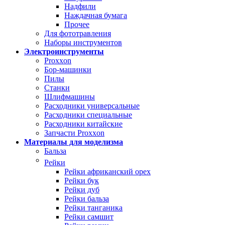
Надфили
Наждачная бумага
Прочее
Для фототравления
Наборы инструментов
Электроинструменты
Proxxon
Бор-машинки
Пилы
Станки
Шлифмашины
Расходники универсальные
Расходники специальные
Расходники китайские
Запчасти Proxxon
Материалы для моделизма
Бальза
Рейки
Рейки африканский орех
Рейки бук
Рейки дуб
Рейки бальза
Рейки танганика
Рейки самшит