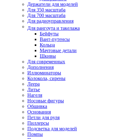
Держатели для моделей
Для 350 масштаба
Для 700 масштаба
Для радиоуправления
Для рангоута и такелажа
Бейфуты
Вант-путенсы
Кольца
Мачтовые детали
Шкивы
Для современных
Дополнения
Иллюминаторы
Колокола, сирены
Леера
Литье
Нагеля
Носовые фигуры
Обшивка
Основания
Петли для руля
Пиллерсы
Подсветка для моделей
Помпы