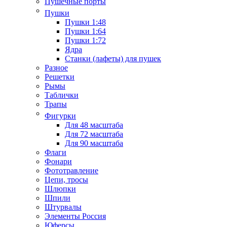
Пушечные порты
Пушки
Пушки 1:48
Пушки 1:64
Пушки 1:72
Ядра
Станки (лафеты) для пушек
Разное
Решетки
Рымы
Таблички
Трапы
Фигурки
Для 48 масштаба
Для 72 масштаба
Для 90 масштаба
Флаги
Фонари
Фототравление
Цепи, тросы
Шлюпки
Шпили
Штурвалы
Элементы Россия
Юферсы