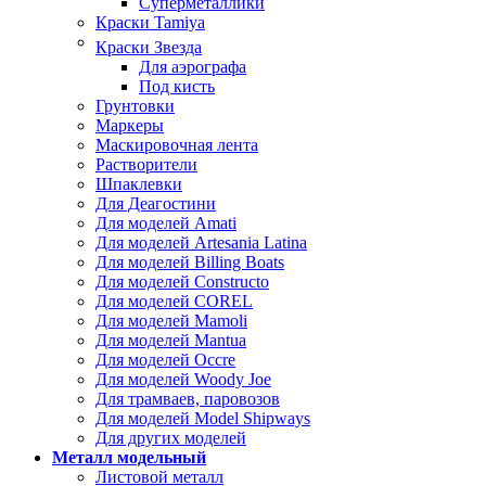
Суперметаллики
Краски Tamiya
Краски Звезда
Для аэрографа
Под кисть
Грунтовки
Маркеры
Маскировочная лента
Растворители
Шпаклевки
Для Деагостини
Для моделей Amati
Для моделей Artesania Latina
Для моделей Billing Boats
Для моделей Constructo
Для моделей COREL
Для моделей Mamoli
Для моделей Mantua
Для моделей Occre
Для моделей Woody Joe
Для трамваев, паровозов
Для моделей Model Shipways
Для других моделей
Металл модельный
Листовой металл