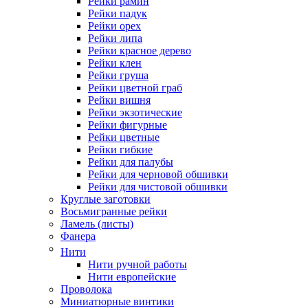
Рейки рамин
Рейки падук
Рейки орех
Рейки липа
Рейки красное дерево
Рейки клен
Рейки груша
Рейки цветной граб
Рейки вишня
Рейки экзотические
Рейки фигурные
Рейки цветные
Рейки гибкие
Рейки для палубы
Рейки для черновой обшивки
Рейки для чистовой обшивки
Круглые заготовки
Восьмигранные рейки
Ламель (листы)
Фанера
Нити
Нити ручной работы
Нити европейские
Проволока
Миниатюрные винтики