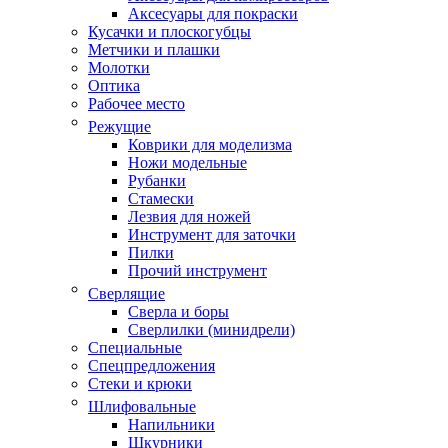
Аксесуары для покраски
Кусачки и плоскогубцы
Метчики и плашки
Молотки
Оптика
Рабочее место
Режущие
Коврики для моделизма
Ножи модельные
Рубанки
Стамески
Лезвия для ножей
Инструмент для заточки
Пилки
Прочий инструмент
Сверлящие
Сверла и боры
Сверлилки (минидрели)
Специальные
Спецпредложения
Стеки и крюки
Шлифовальные
Напильники
Шкурники