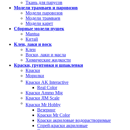
Ткань для парусов
Модели трамваев и паровозов
Модели паровозов
Модели трамваев
Модели карет
Сборные модели пушек
Mantua
Китай
Клеи, лаки и воск
Клеи
Воски, лаки и масла
Химические жидкости
Краски, грунтовки и шпаклевки
Краски
Морилки
Краски AK Interactive
Real Color
Краски Ammo Mig
Краски JIM Scale
Краски Mr Hobby
Везеринг
Краски Mr Color
Краски акриловые водорастворимые
Спрей-краски акриловые