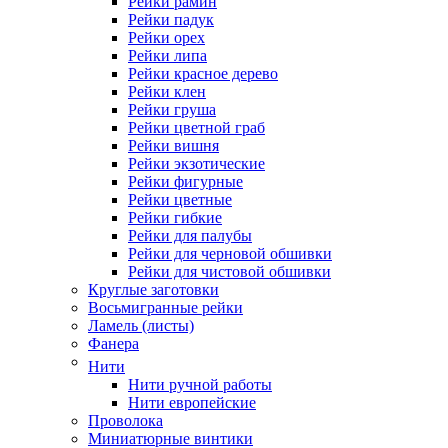
Рейки рамин
Рейки падук
Рейки орех
Рейки липа
Рейки красное дерево
Рейки клен
Рейки груша
Рейки цветной граб
Рейки вишня
Рейки экзотические
Рейки фигурные
Рейки цветные
Рейки гибкие
Рейки для палубы
Рейки для черновой обшивки
Рейки для чистовой обшивки
Круглые заготовки
Восьмигранные рейки
Ламель (листы)
Фанера
Нити
Нити ручной работы
Нити европейские
Проволока
Миниатюрные винтики