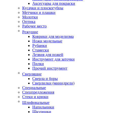
Аксесуары для покраски
Кусачки и плоскогубцы
Метчики и плашки
Молотки
Оптика
Рабочее место
Режущие
Коврики для моделизма
Ножи модельные
Рубанки
Стамески
Лезвия для ножей
Инструмент для заточки
Пилки
Прочий инструмент
Сверлящие
Сверла и боры
Сверлилки (минидрели)
Специальные
Спецпредложения
Стеки и крюки
Шлифовальные
Напильники
Шкурники