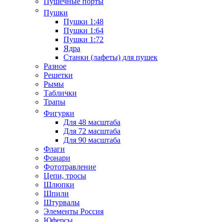
Пушечные порты
Пушки
Пушки 1:48
Пушки 1:64
Пушки 1:72
Ядра
Станки (лафеты) для пушек
Разное
Решетки
Рымы
Таблички
Трапы
Фигурки
Для 48 масштаба
Для 72 масштаба
Для 90 масштаба
Флаги
Фонари
Фототравление
Цепи, тросы
Шлюпки
Шпили
Штурвалы
Элементы Россия
Юферсы