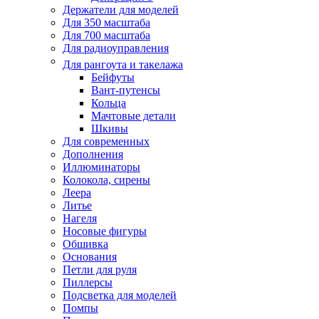
Держатели для моделей
Для 350 масштаба
Для 700 масштаба
Для радиоуправления
Для рангоута и такелажа
Бейфуты
Вант-путенсы
Кольца
Мачтовые детали
Шкивы
Для современных
Дополнения
Иллюминаторы
Колокола, сирены
Леера
Литье
Нагеля
Носовые фигуры
Обшивка
Основания
Петли для руля
Пиллерсы
Подсветка для моделей
Помпы