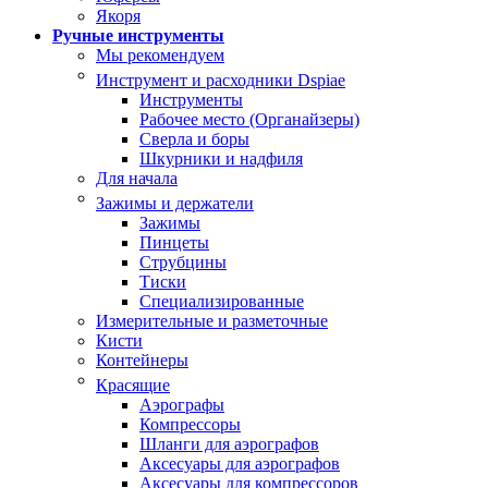
Якоря
Ручные инструменты
Мы рекомендуем
Инструмент и расходники Dspiae
Инструменты
Рабочее место (Органайзеры)
Сверла и боры
Шкурники и надфиля
Для начала
Зажимы и держатели
Зажимы
Пинцеты
Струбцины
Тиски
Специализированные
Измерительные и разметочные
Кисти
Контейнеры
Красящие
Аэрографы
Компрессоры
Шланги для аэрографов
Аксесуары для аэрографов
Аксесуары для компрессоров