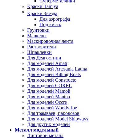
Суперметаллики
Краски Tamiya
Краски Звезда
Для аэрографа
Под кисть
Грунтовки
Маркеры
Маскировочная лента
Растворители
Шпаклевки
Для Деагостини
Для моделей Amati
Для моделей Artesania Latina
Для моделей Billing Boats
Для моделей Constructo
Для моделей COREL
Для моделей Mamoli
Для моделей Mantua
Для моделей Occre
Для моделей Woody Joe
Для трамваев, паровозов
Для моделей Model Shipways
Для других моделей
Металл модельный
Листовой металл