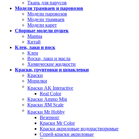
Ткань для парусов
Модели трамваев и паровозов
Модели паровозов
Модели трамваев
Модели карет
Сборные модели пушек
Mantua
Китай
Клеи, лаки и воск
Клеи
Воски, лаки и масла
Химические жидкости
Краски, грунтовки и шпаклевки
Краски
Морилки
Краски AK Interactive
Real Color
Краски Ammo Mig
Краски JIM Scale
Краски Mr Hobby
Везеринг
Краски Mr Color
Краски акриловые водорастворимые
Спрей-краски акриловые