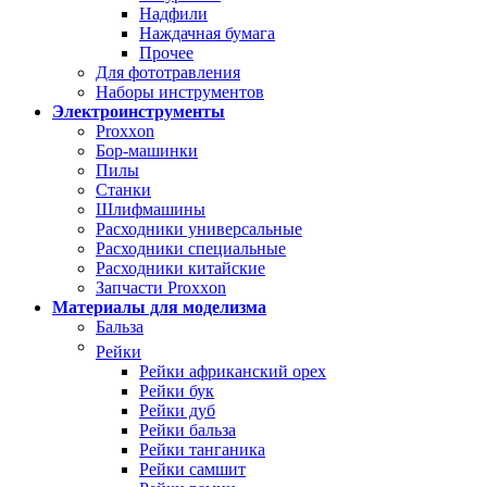
Надфили
Наждачная бумага
Прочее
Для фототравления
Наборы инструментов
Электроинструменты
Proxxon
Бор-машинки
Пилы
Станки
Шлифмашины
Расходники универсальные
Расходники специальные
Расходники китайские
Запчасти Proxxon
Материалы для моделизма
Бальза
Рейки
Рейки африканский орех
Рейки бук
Рейки дуб
Рейки бальза
Рейки танганика
Рейки самшит