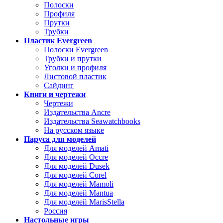
Полоски
Профиля
Прутки
Трубки
Пластик Evergreen
Полоски Evergreen
Трубки и прутки
Уголки и профиля
Листовой пластик
Сайдинг
Книги и чертежи
Чертежи
Издательства Ancre
Издательства Seawatchbooks
На русском языке
Паруса для моделей
Для моделей Amati
Для моделей Occre
Для моделей Dusek
Для моделей Corel
Для моделей Mamoli
Для моделей Mantua
Для моделей MarisStella
Россия
Настольные игры